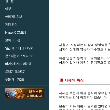
걸그룹
여행
해외게임정보
게임 영상
HyperX OMEN
브이 라이징
사용 시 지정하는 대상의 생명력을 
일곱 개의 대죄: Origin
심지어 상대방 영웅과 하수인도 치유
몬스터헌터 스토리즈3
다른 영웅의 능력과 비교해볼 때, 피
성되어 있거나 게임이 장기전으로 흐
바이오하자드 레퀴엠
드래곤 퀘스트7
풋볼 매니저26
▣ 사제의 특징
사제는 주문과 치유 능력이 우수한 직
유지하는 것에 특화되어 있습니다.
단순히 치유 계통의 능력만 있다면 