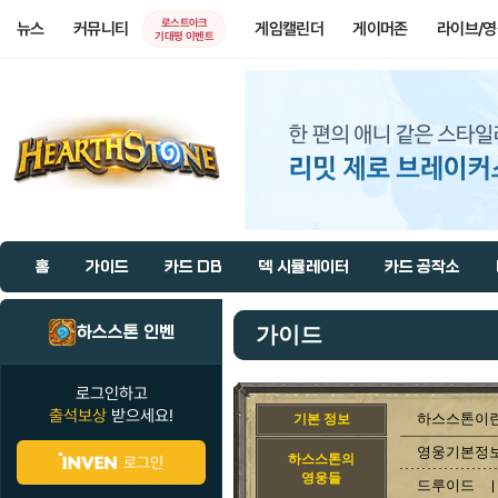
로스트아크
뉴스
커뮤니티
게임캘린더
게이머존
라이브/
기대평 이벤트
홈
가이드
카드 DB
덱 시뮬레이터
카드 공작소
하스스톤 인벤
가이드
로그인하고
출석보상
받으세요!
하스스톤이란
기본 정보
영웅기본정
하스스톤의
로그인
영웅들
드루이드