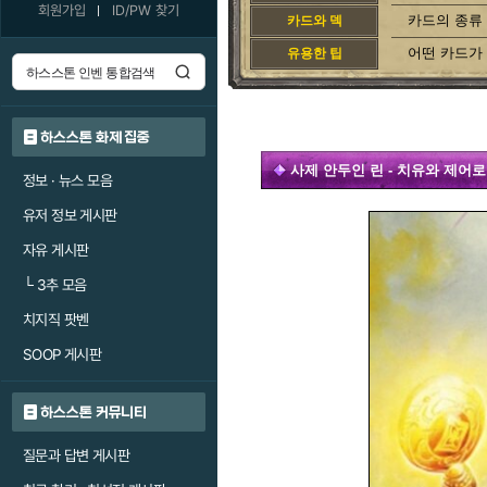
회원가입
ID/PW 찾기
카드의 종류
카드와 덱
어떤 카드가
유용한 팁
하스스톤 화제 집중
사제 안두인 린 - 치유와 제어
정보 · 뉴스 모음
유저 정보 게시판
자유 게시판
└
3추 모음
치지직 팟벤
SOOP 게시판
하스스톤 커뮤니티
질문과 답변 게시판