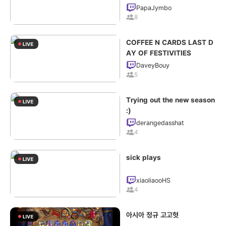
st season (PROFANITY!)
PapaJymbo
8
COFFEE N CARDS LAST D
AY OF FESTIVITIES
DaveyBouy
5
Trying out the new season
:)
derangedasshat
4
sick plays
xiaoliaooHS
4
아시아 정규 고고혓