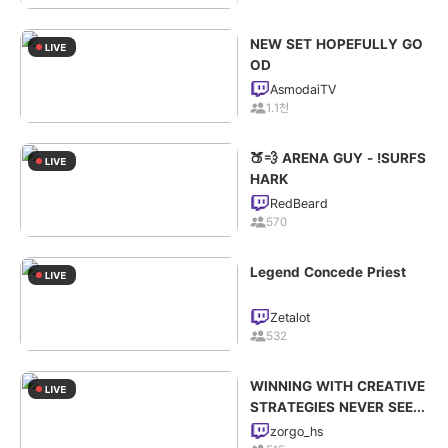
NEW SET HOPEFULLY GO
OD
AsmodaiTV
1.1천
🍑💨 ARENA GUY - !SURFS
HARK
RedBeard
570
Legend Concede Priest
Zetalot
532
WINNING WITH CREATIVE
STRATEGIES NEVER SEEN
BEFORE
zorgo_hs