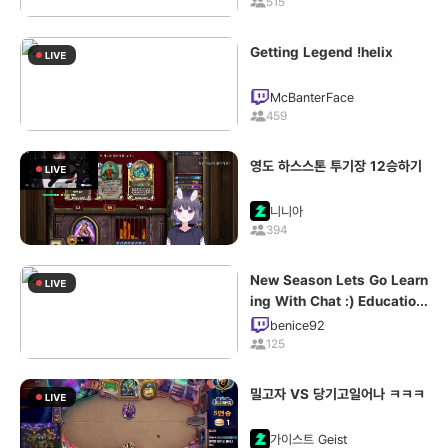
515
Getting Legend !helix
McBanterFace
459
영도 하스스톤 투기장 12승하기
니니아
394
New Season Lets Go Learn
ing With Chat :) Education
al Chill Stream | Check out
benice92
!toggle 🚀 !yt
125
밀고자 VS 당기고일어나 ㅋㅋㅋ
가이스트 Geist