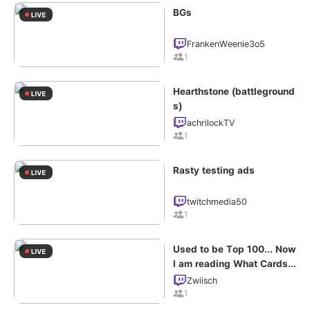
BGs
FrankenWeenie3o5
1
Hearthstone (battleground
s)
achrilockTV
1
Rasty testing ads
twitchmedia50
1
Used to be Top 100... Now
I am reading What Cards
Do! | First Stream Back
Zwiisch
1