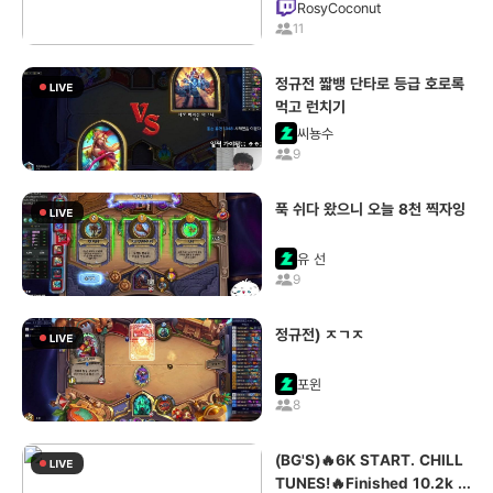
RosyCoconut
11
정규전 짧뱅 단타로 등급 호로록
먹고 런치기
씨뇽수
9
푹 쉬다 왔으니 오늘 8천 찍자잉
유 선
9
정규전) ㅈㄱㅈ
포윈
8
(BG'S)🔥6K START. CHILL
TUNES!🔥Finished 10.2k la