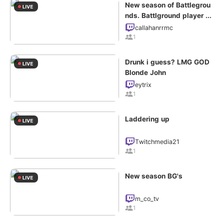
New season of Battlegrou
nds. Battlground player O
nly
callahanrrmc
1
Drunk i guess? LMG GOD
Blonde John
eytrix
1
Laddering up
Twitchmedia21
1
New season BG's
m_co_tv
1