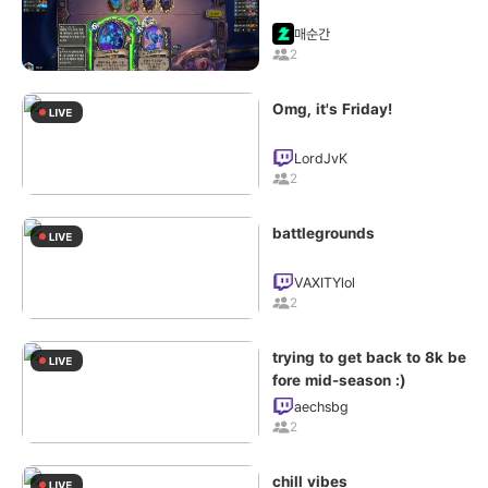
매순간
2
Omg, it's Friday!
LordJvK
2
battlegrounds
VAXITYlol
2
trying to get back to 8k be
fore mid-season :)
aechsbg
2
chill vibes