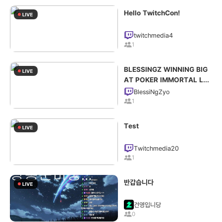
Hello TwitchCon!
twitchmedia4
1
BLESSINGZ WINNING BIG
AT POKER IMMORTAL LA!
BIG $$$
BlessiNgZyo
1
Test
Twitchmedia20
1
반갑습니다
건영입니당
0