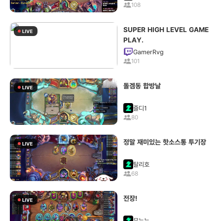
108
SUPER HIGH LEVEL GAME
PLAY.
GamerRvg
101
돌겜동 합방날
즐디1
80
정말 재미있는 핫소스통 투기장
탈리호
68
전장!
무뉴뉴