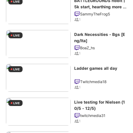
BATTLEGROUNDS ribbit |
5k start, hearthing more st
ones | !frogs
SammyTheFrog5
1
Dark Necessities - Bgs [E
ng/Ita]
BoaZ_hs
1
Ladder games all day
Twitchmedia18
1
Live testing for Nielsen (1
0/5 - 12/5)
twitchmedia31
1