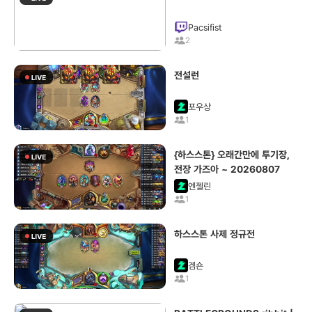
Pacsifist
2
전설런
포우상
1
{하스스톤} 오래간만에 투기장,
전장 가즈아 ~ 20260807
엔젤린
1
하스스톤 사제 정규전
겜숀
1