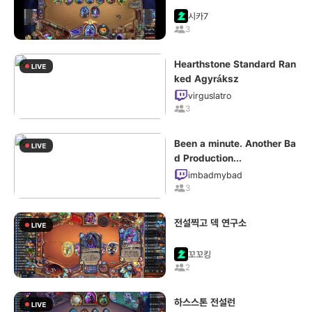
시카7
3
Hearthstone Standard Ran
ked Agyráksz
virguslatro
3
Been a minute. Another Ba
d Production...
imbadmybad
3
전설찍고 덱 연구소
꼬꼬킹
2
하스스톤 전설런