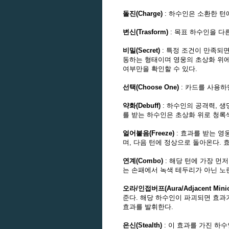
돌진(Charge)
: 하수인은 소환한 턴
변신(Trasform)
: 목표 하수인을 다
비밀(Secret)
: 특정 조건이 만족되
동하는 형태이며 영웅의 초상화 위에
여부만을 확인할 수 있다.
선택(Choose One)
: 카드를 사용하
약화(Debuff)
: 하수인의 공격력, 
를 받는 하수인은 초상화 위로 청록
얼어붙음(Freeze)
: 효과를 받는 영
며, 다음 턴에 정상으로 돌아온다.
연계(Combo)
: 해당 턴에 가장 먼
는 손패에서 녹색 테두리가 아닌 노
오라/인접버프(Aura/Adjacent Minio
준다. 해당 하수인이 파괴되면 효과
효과를 발휘한다.
은신(Stealth)
: 이 효과를 가진 하