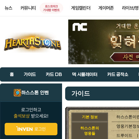
로스트아크
뉴스
커뮤니티
게임캘린더
게이머존
라이브/
기대평 이벤트
홈
가이드
카드 DB
덱 시뮬레이터
카드 공작소
하스스톤 인벤
가이드
로그인하고
출석보상
받으세요!
하스스톤이란
기본 정보
영웅기본정
하스스톤의
로그인
영웅들
드루이드