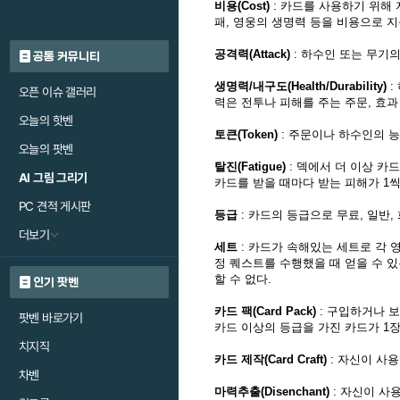
비용(Cost)
: 카드를 사용하기 위해
패, 영웅의 생명력 등을 비용으로 
공격력(Attack)
: 하수인 또는 무기
공통 커뮤니티
생명력/내구도(Health/Durability)
:
오픈 이슈 갤러리
력은 전투나 피해를 주는 주문, 효과
오늘의 핫벤
토큰(Token)
: 주문이나 하수인의 능
오늘의 팟벤
탈진(Fatigue)
: 덱에서 더 이상 카드
AI 그림 그리기
카드를 받을 때마다 받는 피해가 1씩
PC 견적 게시판
등급
: 카드의 등급으로 무료, 일반,
더보기
세트
: 카드가 속해있는 세트로 각 영
정 퀘스트를 수행했을 때 얻을 수 
할 수 없다.
인기 팟벤
카드 팩(Card Pack)
: 구입하거나 보
팟벤 바로가기
카드 이상의 등급을 가진 카드가 1장
치지직
카드 제작(Card Craft)
: 자신이 사
차벤
마력추출(Disenchant)
: 자신이 사