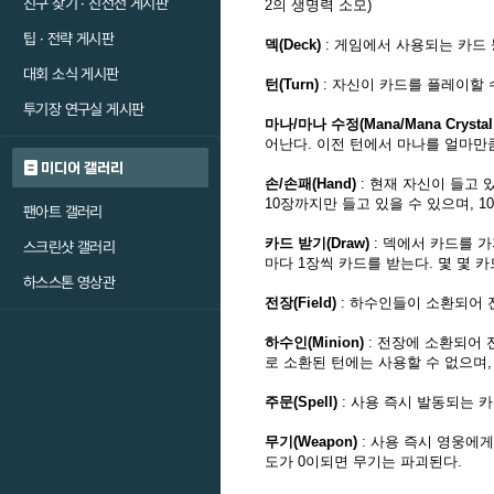
친구 찾기 · 친선전 게시판
2의 생명력 소모)
팁 · 전략 게시판
덱(Deck)
: 게임에서 사용되는 카드 
대회 소식 게시판
턴(Turn)
: 자신이 카드를 플레이할 
투기장 연구실 게시판
마나/마나 수정(Mana/Mana Crystal
어난다. 이전 턴에서 마나를 얼마만
미디어 갤러리
손/손패(Hand)
: 현재 자신이 들고 
10장까지만 들고 있을 수 있으며, 
팬아트 갤러리
카드 받기(Draw)
: 덱에서 카드를 가
스크린샷 갤러리
마다 1장씩 카드를 받는다. 몇 몇 
하스스톤 영상관
전장(Field)
: 하수인들이 소환되어 
하수인(Minion)
: 전장에 소환되어 
로 소환된 턴에는 사용할 수 없으며,
주문(Spell)
: 사용 즉시 발동되는 
무기(Weapon)
: 사용 즉시 영웅에
도가 0이되면 무기는 파괴된다.