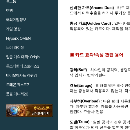
걸그룹
신비한 가루(Arcane Dust)
: 카드 
여행
드에서 마력추출을 하거나 투기장 등
해외게임정보
황금 카드(Golden Card)
: 일반 카
적용되어 있는 카드이다. 제작을 하
게임 영상
HyperX OMEN
브이 라이징
▣ 카드 효과/속성 관련 용어
일곱 개의 대죄: Origin
몬스터헌터 스토리즈3
강화(Buff)
: 하수인의 공격력, 생명
색 입자가 반짝거린다.
바이오하자드 레퀴엠
드래곤 퀘스트7
격노(Enrage)
: 피해를 받은 하수인
과는 중첩해서 적용되지 않는다. 격
풋볼 매니저26
과부하(Overload)
: 다음 턴에 사
다. 과부하 효과의 카드를 사용하면 
한된다. 주술사 전용
도발(Taunt)
: 일반 공격의 경우 공
발 하수인과 먼저 전투를 벌여야 한