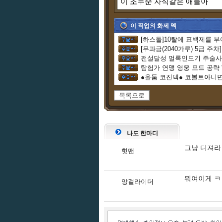
이 조두순 자식같은 애들아
이 직업의 화제 덱
[무과금(2040가루) 5급 주
전설달성 멀록인도기 주술사
탐험가 연맹 영웅 모드 공략
●울둠 코진덱● 코볼트아니
목록으로
나도 한마디
그냥 디져라
힛맨
뭐여이게 
앙걸라이더