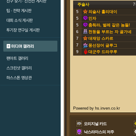
친구 찾기 · 친선전 게시판
주술사
7
팁 · 전략 게시판
5
의술사 홀리대이
5
인자
대회 소식 게시판
5
춤춰라, 벌레 같은 놈들!
투기장 연구실 게시판
6
천둥을 부르는 자 골가네
7
스
대재앙 스카르
7
풍선장어 글루그
미디어 갤러리
9
대군주 드라쿠루
팬아트 갤러리
스크린샷 갤러리
하스스톤 영상관
오리지널 카드
낙스라마스의 저주