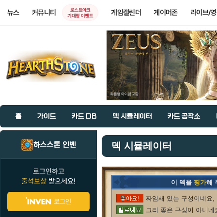
로스트아크
뉴스
커뮤니티
게임캘린더
게이머존
라이브/
기대평 이벤트
홈
가이드
카드 DB
덱 시뮬레이터
카드 공작소
하스스톤 인벤
덱 시뮬레이터
로그인하고
출석보상
받으세요!
이 덱을
평가
해
짜임새 있는 구성이네요, 
로그인
그리 좋은 구성이 아니네요