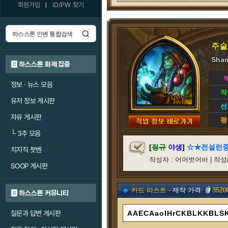
회원가입
ID/PW 찾기
주술
Sham
하스스톤 화제 집중
정보 · 뉴스 모음
직
유저 정보 게시판
선
자유 게시판
평
└
3추 모음
[
정규
야생
]
☆★전설런중
치지직 팟벤
작성자 : 어머벗어바 | 작성/갱신일
SOOP 게시판
카드 리스트 -
제작 가격:
3520
하스스톤 커뮤니티
질문과 답변 게시판