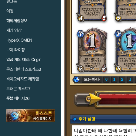
걸그룹
여행
해외게임정보
게임 영상
HyperX OMEN
브이 라이징
일곱 개의 대죄: Origin
몬스터헌터 스토리즈3
바이오하자드 레퀴엠
모든마나
0
1
2
3
드래곤 퀘스트7
풋볼 매니저26
추가 설명
니엄마한태 왜 나한태 욕할려