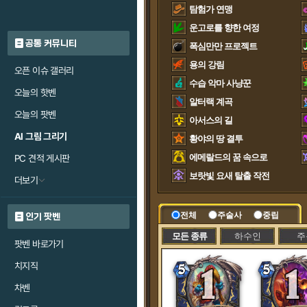
탐험가 연맹
운고로를 향한 여정
공통 커뮤니티
폭심만만 프로젝트
용의 강림
오픈 이슈 갤러리
수습 악마 사냥꾼
오늘의 핫벤
알터랙 계곡
오늘의 팟벤
아서스의 길
AI 그림 그리기
황야의 땅 결투
에메랄드의 꿈 속으로
PC 견적 게시판
보랏빛 요새 탈출 작전
더보기
전체
주술사
중립
인기 팟벤
모든 종류
하수인
주
팟벤 바로가기
치지직
차벤