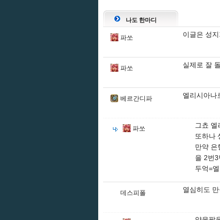
나도 한마디
이글은 성지
파쏘
실제로 잘 
파쏘
엘리시아나로
베르간디파
그쵸 
파쏘
또하나 
만약 은
을 2번
두억=
열심히도 
데스피폴
약을팔을