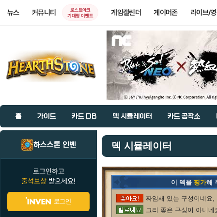
로스트아크
뉴스
커뮤니티
게임캘린더
게이머존
라이브/
기대평 이벤트
홈
가이드
카드 DB
덱 시뮬레이터
카드 공작소
하스스톤 인벤
덱 시뮬레이터
로그인하고
출석보상
받으세요!
이 덱을
평가
해
짜임새 있는 구성이네요, 
로그인
그리 좋은 구성이 아니네요