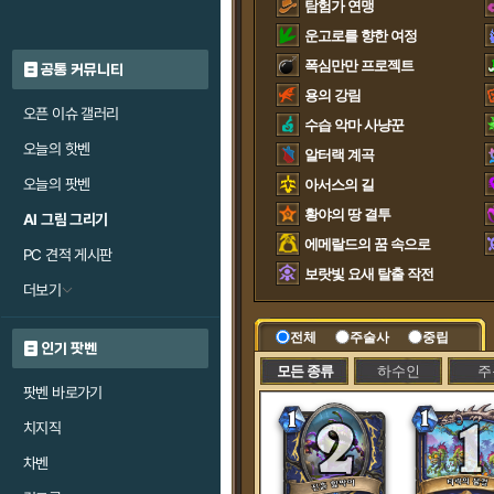
탐험가 연맹
운고로를 향한 여정
폭심만만 프로젝트
공통 커뮤니티
용의 강림
오픈 이슈 갤러리
수습 악마 사냥꾼
오늘의 핫벤
알터랙 계곡
오늘의 팟벤
아서스의 길
황야의 땅 결투
AI 그림 그리기
에메랄드의 꿈 속으로
PC 견적 게시판
보랏빛 요새 탈출 작전
더보기
전체
주술사
중립
인기 팟벤
모든 종류
하수인
주
팟벤 바로가기
치지직
차벤