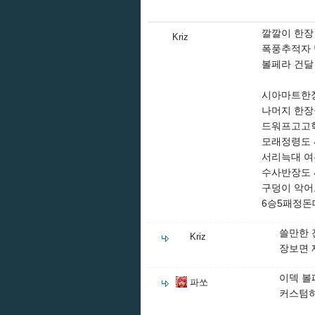
깔깔이 한장
Kriz
폭풍추적자
볼페라 건달
시아마트한장
나머지 한장
드워프고고
모래정령도
서리늑대 여
수사반장도
구덩이 악어
6승5패정돈
쓸만한 
Kriz
장보면 
이덱 볼
파쏘
커스텀