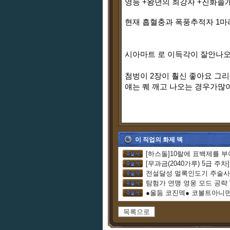
영능 +왕년의 최강자 +진화졸개
현재 흡혈충과 폭풍추적자 1마
시아마트 로 이득각이 잘안나
첨벙이 2장이 훨신 좋아요 그리
얘는 퀘 깨고 나오는 경우가많
이 직업의 화제 덱
[무과금(2040가루) 5급 주
전설달성 멀록인도기 주술사
탐험가 연맹 영웅 모드 공략
●울둠 코진덱● 코볼트아니
목록으로