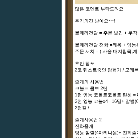
많은 코멘트 부탁드려요
추가의견 받아요~~!
볼페라건달 = 주문 발견 + 무작
볼페라건달 전함 =퀘용 + 영능
주문 서치 = ( 사술 대지침묵,
초반 템포
2코 퀘스트중인 탐험가 / 모래폭
졸개의 사용법
코볼트 콤보 2턴
1턴 영능 코볼트코볼트 린첸 =
2턴 영능 코볼x4 =16딜+ 말벌(6
2턴킬 /
졸개사용법 2
진화졸개
영능 깔깔(4마리나옴)+ 진화졸