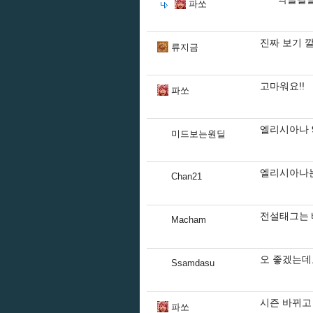
파쏘
진짜 보기 깔
류지금
고마워요!!
파쏘
엘리시아나 
미드보는원딜
엘리시아나는
Chan21
전설태그는
Macham
오 좋겠는데
Ssamdasu
시즌 바뀌고
파쏘