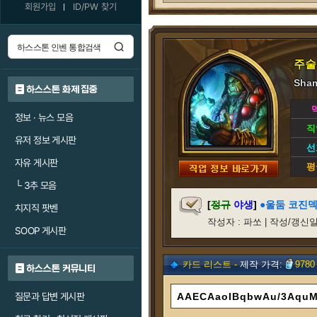
회원가입
ID/PW 찾기
주술
Sham
하스스톤 화제 집중
정보 · 뉴스 모음
직
유저 정보 게시판
선
자유 게시판
평
└
3추 모음
[
정규
야생
]
●울둠 코진
치지직 팟벤
작성자 : 파쏘 | 작성/갱신일 : 2
SOOP 게시판
카드 리스트 -
제작 가격:
9780
하스스톤 커뮤니티
질문과 답변 게시판