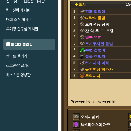
친구 찾기 · 친선전 게시판
주술사
1
팁 · 전략 게시판
1
진흙 핥짝이
1
타락의 물결
대회 소식 게시판
2
모래폭풍 정령
투기장 연구실 게시판
2
잔.악.무.도. 토템
3
멀록 역병
3
무시무시한 말벌
미디어 갤러리
3
수렁 첨벙이
팬아트 갤러리
4
폭풍 추적자
5
하가사의 계략
스크린샷 갤러리
7
늪지여왕 하가사
하스스톤 영상관
9
두억시니
오리지널 카드
낙스라마스의 저주