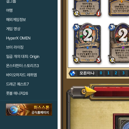
걸그룹
여행
해외게임정보
게임 영상
HyperX OMEN
브이 라이징
일곱 개의 대죄: Origin
몬스터헌터 스토리즈3
모든마나
0
1
2
3
바이오하자드 레퀴엠
드래곤 퀘스트7
풋볼 매니저26