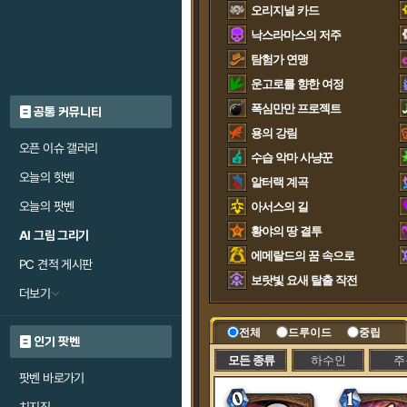
오리지널 카드
낙스라마스의 저주
탐험가 연맹
운고로를 향한 여정
폭심만만 프로젝트
공통 커뮤니티
용의 강림
오픈 이슈 갤러리
수습 악마 사냥꾼
오늘의 핫벤
알터랙 계곡
오늘의 팟벤
아서스의 길
황야의 땅 결투
AI 그림 그리기
에메랄드의 꿈 속으로
PC 견적 게시판
보랏빛 요새 탈출 작전
더보기
전체
드루이드
중립
인기 팟벤
모든 종류
하수인
주
팟벤 바로가기