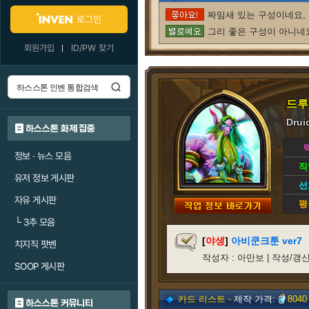
짜임새 있는 구성이네요, 
로그인
그리 좋은 구성이 아니네요
회원가입
ID/PW 찾기
드루
Drui
하스스톤 화제 집중
정보 · 뉴스 모음
직
유저 정보 게시판
선
자유 게시판
평
└
3추 모음
[
야생
]
아비쿤크툰 ver7
치지직 팟벤
작성자 : 아만보 | 작성/갱신일 : 
SOOP 게시판
카드 리스트 -
제작 가격:
8040
하스스톤 커뮤니티