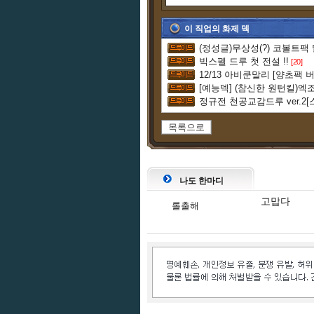
이 직업의 화제 덱
(정성글)무상성(?) 코볼트팩
빅스펠 드루 첫 전설 !!
[20]
12/13 아비쿤말리 [양초팩 버
[예능덱] (참신한 원턴킬)엑
정규전 천공교감드루 ver.2
목록으로
나도 한마디
고맙다
롤출해