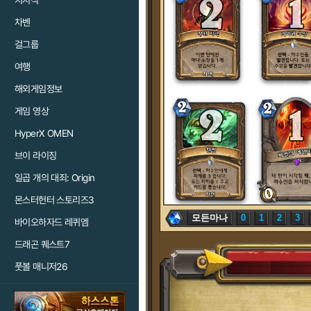
치지직
차벤
걸그룹
여행
해외게임정보
게임 영상
HyperX OMEN
브이 라이징
일곱 개의 대죄: Origin
몬스터헌터 스토리즈3
모든마나
0
1
2
3
바이오하자드 레퀴엠
드래곤 퀘스트7
풋볼 매니저26