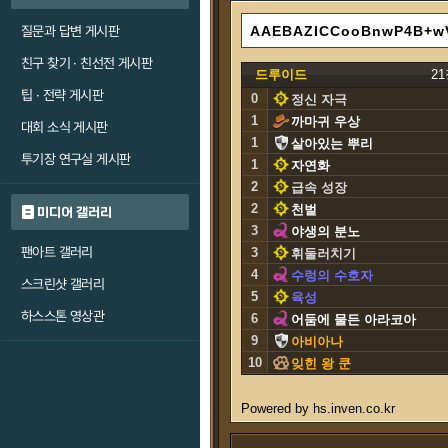
질문과 답변 게시판
친구 찾기 · 친선전 게시판
드루이드
2
팁 · 전략 게시판
0
정신 자극
1
까마귀 우상
대회 소식 게시판
1
살아있는 뿌리
투기장 연구실 게시판
1
자연화
2
급속 성장
2
천벌
미디어 갤러리
3
야생의 분노
팬아트 갤러리
3
휘둘러치기
4
수렁의 수호자
스크린샷 갤러리
5
육성
하스스톤 영상관
6
어둠에 물든 아라코아
9
아비아나
10
잊힌 왕 쿤