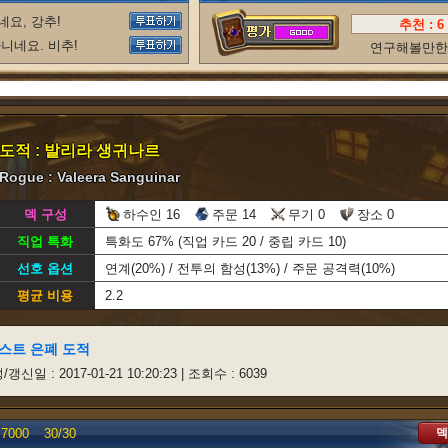
요, 강추!
추천 :
6
니네요. 비추!
연구해볼만한 
도적 : 발리라 생귀나르
Rogue : Valeera Sanguinar
덱 구성
하수인 16
주문 14
무기 0
장소 0
직업 특화
특화도 67% (직업 카드 20 / 중립 카드 10)
선호 옵션
연계(20%) / 전투의 함성(13%) / 주문 공격력(10%)
평균 비용
2.2
 퀘스트 은폐 도적
성/갱신일 : 2017-01-21 10:20:23 | 조회수 : 6039
덱
7000
30/
30