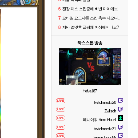
6
전장 패스 스킨중에 비번 마이에브 즐겨 찾기 안되네요.
7
모바일 요그샤론 스킨 촉수 나오나요??
8
저만 업뎃후 글씨체 이상해지나요?
하스스톤 방송
Helve187
LIVE
Twitchmedia20
LIVE
Zwiisch
LIVE
레니아워 RenieHouR
LIVE
twitchmedia31
LIVE
JimmyJones85