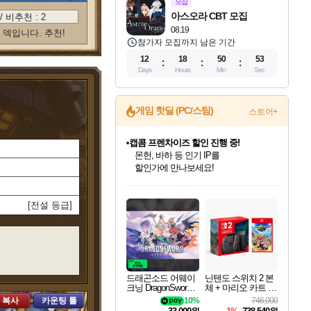
모집
아스오라 CBT 모집
/ 비추천 :
2
08.19
덱입니다. 추천!
참가자 모집까지 남은 기간
12
18
50
52
Days
Hours
Min
Sec
게임 핫딜 (PC/스팀)
스토어+
캡콤 프렌차이즈 할인 진행 중!
몬헌, 바하 등 인기 IP를
할인가에 만나보세요!
인벤게임즈 8월 특별 할인!
드래곤소드: 어웨이크닝 입점!
문명 7 특별 할인!
귀무자: 검의 길 예약 판매 중!
비스트 오브 리인카네이션 정식 출시!
커세어 코브 출시 기념 할인!
더 렐릭 퍼스트 가디언 정식 출시
베데스다 40주년 기념 할인 중!
마블 투혼 파이팅 소울즈 예약 판매 중!
캡콤 일부 상품 상시 할인
스타워즈 은하계 레이서
로블록스 기프트 카드 공식 입점
인기 퍼블리셔 모음!
스팀으로 만나는 드래곤소드!
조선&고려 DLC 출시 예정
10% 할인과
게임프릭 신작 IP
해적'섬'을 발전시키자!
설화x하드코어 액션!
베데스다의 명작들을
마블 히어로 총 출동&화려한 격투!
몬헌 와일즈 & 드래곤즈 도그마2
인벤게임즈에서 10% 추가 적립
Robux를 가장 안전하고
[전설 등급]
최대 90% 할인가를 만나보세요!
네이버혜택과 함께 만나보세요!
50%할인&추가 적립까지!
이니&베니 혜택까지!
네이버 혜택가와 함께 예약하세요!
할인&네이버혜택으로 만나보세요!
네이버페이 혜택과 만나보세요!
40주년 프로모션으로 만나보세요!
네이버 포인트 혜택까지!
일부 에디션 상시 할인!
혜택으로 예약 판매 중
편안하게 충전하세요
드래곤소드 어웨이
닌텐도 스위치 2 본
크닝 DragonSword A
체 + 마리오 카트 월
wakening
드
 복사
카운팅 툴
10%
746,000