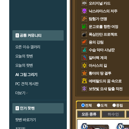
오리지널 카드
낙스라마스의 저주
탐험가 연맹
운고로를 향한 여정
폭심만만 프로젝트
공통 커뮤니티
용의 강림
오픈 이슈 갤러리
수습 악마 사냥꾼
오늘의 핫벤
알터랙 계곡
오늘의 팟벤
아서스의 길
황야의 땅 결투
AI 그림 그리기
에메랄드의 꿈 속으로
PC 견적 게시판
보랏빛 요새 탈출 작전
더보기
전체
도적
중립
인기 팟벤
모든 종류
하수인
팟벤 바로가기