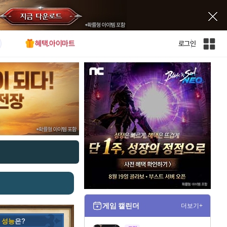
혜택.아이마트
로그인
인
벤
전
체
사
이
트
맵
게임 캘린더
더보기+
의
성능
은?