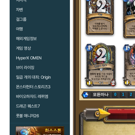
치지직
차벤
걸그룹
여행
해외게임정보
게임 영상
HyperX OMEN
브이 라이징
일곱 개의 대죄: Origin
몬스터헌터 스토리즈3
모든마나
0
1
2
바이오하자드 레퀴엠
드래곤 퀘스트7
풋볼 매니저26