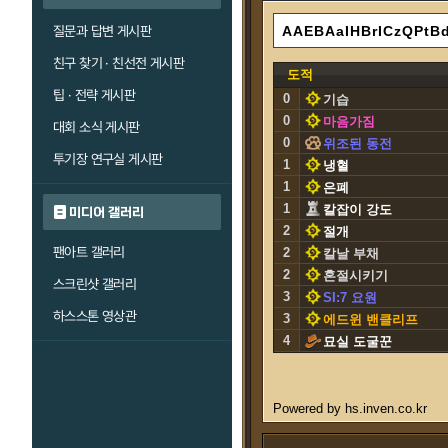
질문과 답변 게시판
친구 찾기 · 친선전 게시판
도적
팁 · 전략 게시판
0
기습
0
마음가짐
대회 소식 게시판
0
위조된 동전
투기장 연구실 게시판
1
냉혈
1
은폐
1
칼잡이 강도
미디어 갤러리
2
절개
팬아트 갤러리
2
칼날 부채
2
혼절시키기
스크린샷 갤러리
3
SI:7 요원
하스스톤 영상관
3
에드윈 밴클리프
4
묘실 도굴꾼