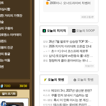
벤트
2000이니
·
오너드라이버 차벤러
마상시합
한 거리의 가젯잔
새로고침
녀숲
둠의 구원자
오늘의 치지직
오늘의 SOOP
칼로맨스 아카데미
톰윈드
26년 7월 팔로우 상승량 TOP 30 - 월간 치지직
잡담
2026 치지직 이리대회 오픈컵 안내
정보
치왕의 진군
초ㅇㅎ) 수녀 코스프레 제로투
ㅗㅜㅑ
의 동굴
삼식) 토요일에 vs한동숙 롤 내전 예정
잡담
는 어둠
청량하게 콜라 쏟아버리는 유니 ㅋㅋㅋ
클립
더보기+
격변
오늘의 팟벤
오늘의 핫벤
:
7000
30/
30
메모리 3사, 2027년 생산분 완판?
해외겜
필터 초기화
쿠를 먼저 보내서 기습하는 법
비스트
혹시 이 만화 아시는 분 계신가요
애니클립
테스트 때는 로비에 온라인 기능이 있는데
리밋제로