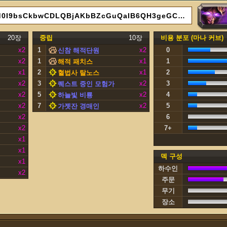
AAEBAaIHBrICzQPtBd0I9bsCkbwCDLQBjAKbBZcGuQaIB6QH3geGCcQWkrYCoL0CAA==
20장
중립
10장
비용 분포 (마나 커브)
x2
1
x2
0
신참 해적단원
x2
1
x1
1
해적 패치스
x1
2
x1
2
혈법사 탈노스
x2
3
x2
3
퀘스트 중인 모험가
x2
5
x2
4
하늘빛 비룡
x2
7
x2
5
가젯잔 경매인
x2
6
x2
7+
x1
x1
덱 구성
x1
하수인
x2
주문
무기
장소