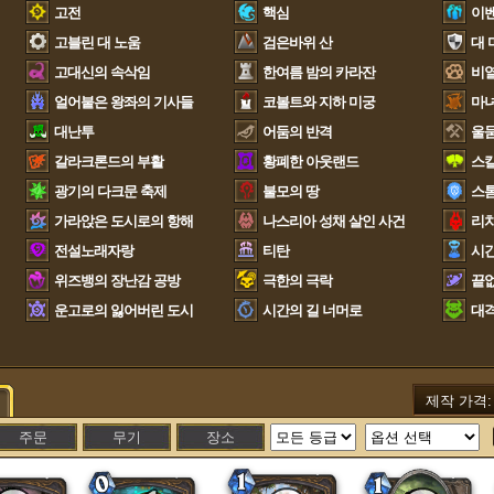
고전
핵심
이
고블린 대 노움
검은바위 산
대 
고대신의 속삭임
한여름 밤의 카라잔
비열
얼어붙은 왕좌의 기사들
코볼트와 지하 미궁
마
대난투
어둠의 반격
울
갈라크론드의 부활
황폐한 아웃랜드
스
광기의 다크문 축제
불모의 땅
스
가라앉은 도시로의 항해
나스리아 성채 살인 사건
리
전설노래자랑
티탄
시간
위즈뱅의 장난감 공방
극한의 극락
끝없
운고로의 잃어버린 도시
시간의 길 너머로
대
제작 가격
주문
무기
장소