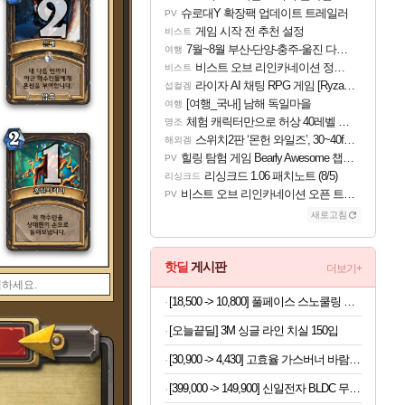
슈로대Y 확장팩 업데이트 트레일러
PV
게임 시작 전 추천 설정
비스트
7월~8월 부산-단양-충주-울진 다녀왔어요~
여행
비스트 오브 리인카네이션 정보/공략글 모음
비스트
라이자 AI 채팅 RPG 게임 [RyzaChat: AI] 공개
섭컬겜
[여행_국내] 남해 독일마을
여행
체험 캐릭터만으로 허상 40레벨 하이와티아 5분 컷!｜에이메스·린네·모니에 명함
명조
스위치2판 ‘몬헌 와일즈’, 30~40fps 목표 추정
해외겜
힐링 탐험 게임 Bearly Awesome 챕터 1 트레일러
PV
리싱크드 1.06 패치노트 (8/5)
리싱크드
비스트 오브 리인카네이션 오픈 트레일러
PV
새로고침
핫딜
게시판
더보기+
[18,500 -> 10,800] 풀페이스 스노쿨링 마스크
[오늘끝딜] 3M 싱글 라인 치실 150입
[30,900 -> 4,430] 고효율 가스버너 바람막이 (배송비포함)
[399,000 -> 149,900] 신일전자 BLDC 무선 청소기 + 충전거치대