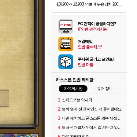
[20,900 -> 12,900] 먹보야 볶음김치 200g 8봉지
PC 견적이 궁금하다면?
IT인벤 견적게시판
매일매일,
인벤 출석체크!
주사위 굴리고 포인트!
인벤 마블
하스스톤 인벤 화제글
자유게시판
유저 정보
1
신카드쓰는 악사덱
2
벌써 얼마 전 챔피언십 팩 들어왔네요
3
나만 패치하고 폰스스톤 계속 재접 버그 걸리나?
4
도적은 개발자 뒤에서 칼 겨누고 있나 왜 너프를 안 당함
5
다음 확팩때 깔걸