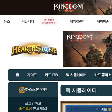
로스트아크
뉴스
커뮤니티
게임캘린더
게이머존
기대평 이벤트
홈
가이드
카드 DB
덱 시뮬레이터
카드 공작소
하스스톤 인벤
덱 시뮬레이터
로그인하고
출석보상
받으세요!
이 덱을
평