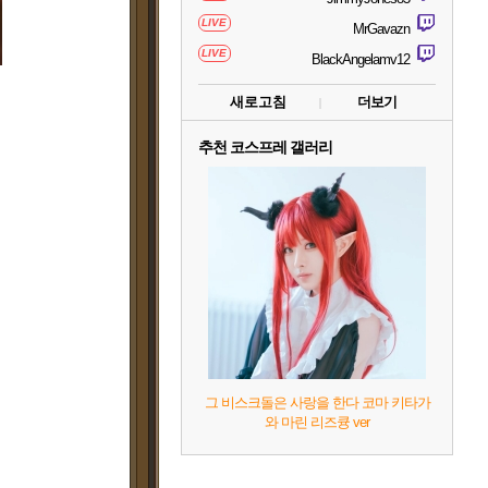
LIVE
MrGavazn
LIVE
BlackAngelamv12
새로고침
더보기
추천 코스프레 갤러리
그 비스크돌은 사랑을 한다 코마 키타가
와 마린 리즈큥 ver