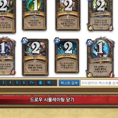
3
4
5
6
7+
홀
짝