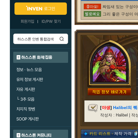
짜임새 있는 구성이네
로그인
그리 좋은 구성이 아
회원가입
ID/PW 찾기
하스스톤 화제 집중
정보 · 뉴스 모음
유저 정보 게시판
자유 게시판
└
3추 모음
[
야생
]
Halibel의
치지직 팟벤
작성자 : Halibel | 작
SOOP 게시판
카드 리스트 -
제작 가격:
하스스톤 커뮤니티