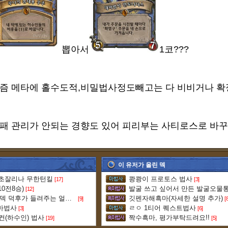
뽑아서
1코???
즘 메타에 홀수도적,비밀법사정도빼고는 다 비비거나 확
패 관리가 안되는 경향도 있어 피리부는 사티로스로 바
이 유저가 올린 덱
트 초잘리나 무한턴킬
쾅쾅이 프로토스 법사
[17]
[3]
10전8승)
발굴 쓰고 싶어서 만든 발굴오물
[12]
[5급주차][정성글] 슈팅덱 덕후가 들려주는 얼방 이야기
깃펜자해흑마(자세한 설명 추가)
[9]
[
 마법사
ㄹㅇ 1티어 퀘스트법사
[3]
[6]
컨(하수인) 법사
짝수흑마, 평가부탁드려요!!
[19]
[5]