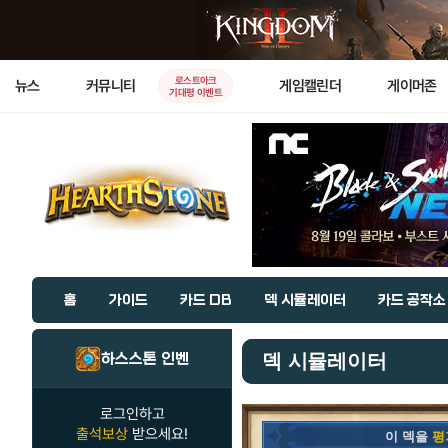
로스트아크
뉴스
커뮤니티
게임캘린더
게이머존
기대평 이벤트
홈
가이드
카드 DB
덱 시뮬레이터
카드 공작소
하스스톤 인벤
덱 시뮬레이터
로그인하고
출석보상
받으세요!
이 덱을
평