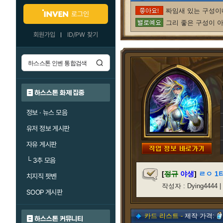
짜임새 있는 구성이네
로그인
그리 좋은 구성이 아
회원가입
ID/PW 찾기
하스스톤 화제 집중
정보 · 뉴스 모음
유저 정보 게시판
자유 게시판
└
3추 모음
[
정규
야생
]
ㄹㅇ 1
치지직 팟벤
작성자 : Dying4444 |
SOOP 게시판
카드 리스트 -
제작 가격:
하스스톤 커뮤니티