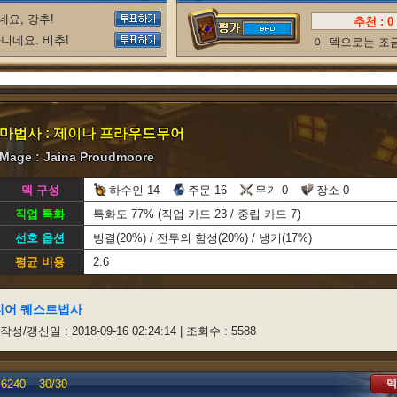
요, 강추!
추천 :
0
니네요. 비추!
이 덱으로는 조
마법사 : 제이나 프라우드무어
Mage : Jaina Proudmoore
덱 구성
하수인 14
주문 16
무기 0
장소 0
직업 특화
특화도 77% (직업 카드 23 / 중립 카드 7)
선호 옵션
빙결(20%) / 전투의 함성(20%) / 냉기(17%)
평균 비용
2.6
티어 퀘스트법사
 작성/갱신일 : 2018-09-16 02:24:14 | 조회수 : 5588
덱
6240
30/
30