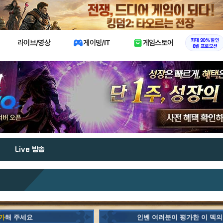
X
최대 90% 할인
라이브/영상
게이밍/IT
게임스토어
8월 프로모션
Live 방송
가
해 주세요
인벤 여러분이 평가한 이 덱