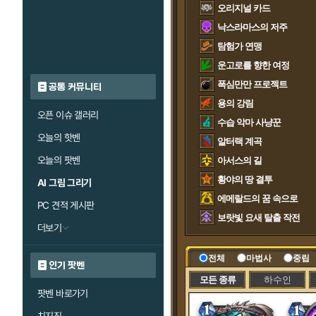
오리지널 카드
낙스라마스의 저주
탐험가 연맹
운고로를 향한 여정
폭심만만 프로젝트
공통 커뮤니티
용의 강림
오픈 이슈 갤러리
수습 악마 사냥꾼
오늘의 핫벤
알터랙 계곡
오늘의 팟벤
아서스의 길
황야의 땅 결투
AI 그림 그리기
에메랄드의 꿈 속으로
PC 견적 게시판
보랏빛 요새 탈출 작전
더보기
전체
마법사
중립
인기 팟벤
모든 종류
하수인
팟벤 바로가기