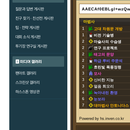
질문과 답변 게시판
친구 찾기 · 친선전 게시판
마법사
팁 · 전략 게시판
1
고대 차원문 개방
1
비전 기술병
대회 소식 게시판
2
마술사의 수습생
투기장 연구실 게시판
2
연구 프로젝트
2
태고의 문양
2
하급 루비 주문석
미디어 갤러리
2
흐린빛 폭풍정령
팬아트 갤러리
3
모사
3
신비한 지능
스크린샷 갤러리
3
얼음 회오리
하스스톤 영상관
4
녹아내린 환영
6
눈보라
7
대마법사 안토니다스