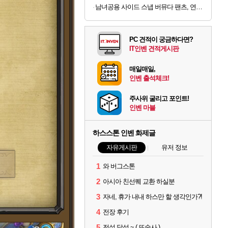
남녀공용 사이드 스냅 버뮤다 팬츠, 연회색, L, 1장
PC 견적이 궁금하다면?
IT인벤 견적게시판
매일매일,
인벤 출석체크!
주사위 굴리고 포인트!
인벤 마블
하스스톤 인벤 화제글
자유게시판
유저 정보
1
와 버그스톤
2
아시아 친선퀘 교환 하실분
3
자네, 휴가 내내 하스만 할 생각인가?!
4
전장 후기
5
전설 달성 ~ ( 또술사 )