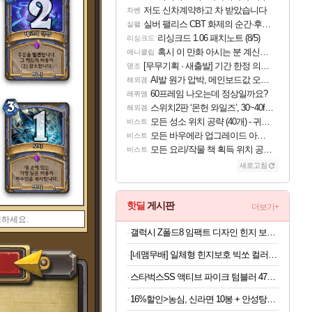
저도 신차계약하고 차 받았습니다
차벤
실버 팰리스 CBT 화제의 순간·후기 모음
실팰
리싱크드 1.06 패치노트 (8/5)
리싱크드
혹시 이 만화 아시는 분 계신가요
애니클립
[무무기획 · 새출발] 기간 한정 의뢰 이벤트
명조
AI발 원가 압박, 메인보드값 오르나
해외겜
60프레임 나오는데 정상일까요?
레퀴엠
스위치2판 ‘몬헌 와일즈’, 30~40fps 목표 추정
해외겜
모든 성소 위치 공략 (40개) - 귀환한 영혼 도전과제
비스트
모든 바우에라 업그레이드 아이템 획득 위치 공략 (89개)
비스트
모든 요리/작물 책 획득 위치 공략 (36개) - 미식가 도전과제
비스트
새로고침
핫딜
게시판
더보기+
갤럭시 Z폴드8 임팩트 디자인 힌지 보호 마그넷 투명 휴대폰 케이스 드림팀
[네맴무배] 일체형 힌지보호 빅쏘 컬러 범퍼 2배자력 맥세이프 케이스 블랙, 갤럭시Z 폴드8
스타벅스SS 액티브 파이크 텀블러 473ml
16%할인>농심, 신라면 10봉 + 안성탕면 5봉 + 너구리 5봉, 20봉