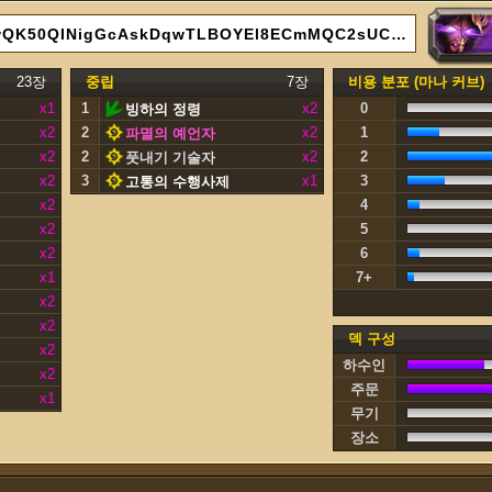
AAECAf0EBLgI+wzQwQK50QINigGcAskDqwTLBOYEl8ECmMQC2sUCx8cCltMCluQCtPwCAA==
23장
중립
7장
비용 분포 (마나 커브)
x1
1
x2
0
빙하의 정령
x2
2
x2
1
파멸의 예언자
x2
2
x2
2
풋내기 기술자
x2
3
x1
3
고통의 수행사제
x2
4
x2
5
x2
6
x1
7+
x2
x2
덱 구성
x2
하수인
x2
주문
x1
무기
장소