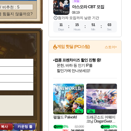
모집
아스오라 CBT 모집
/ 비추천 :
5
08.19
금 힘들지 않을까요?
참가자 모집까지 남은 기간
11
15
51
02
Days
Hours
Min
Sec
게임 핫딜 (PC/스팀)
스토어+
캡콤 프렌차이즈 할인 진행 중!
몬헌, 바하 등 인기 IP를
할인가에 만나보세요!
인벤게임즈 8월 특별 할인!
드래곤소드: 어웨이크닝 입점!
문명 7 특별 할인!
마블 투혼 파이팅 소울즈 정식출시!
귀무자: 검의 길 예약 판매 중!
비스트 오브 리인카네이션 정식 출시!
커세어 코브 출시 기념 할인!
더 렐릭 퍼스트 가디언 정식 출시
베데스다 40주년 기념 할인 중!
캡콤 일부 상품 상시 할인
스타워즈 은하계 레이서
로블록스 기프트 카드 공식 입점
인기 퍼블리셔 모음!
스팀으로 만나는 드래곤소드!
조선&고려 DLC 출시 예정
마블 히어로 총 출동&화려한 격투!
10% 할인과
게임프릭 신작 IP
해적'섬'을 발전시키자!
설화x하드코어 액션!
베데스다의 명작들을
몬헌 와일즈 & 드래곤즈 도그마2
인벤게임즈에서 10% 추가 적립
Robux를 가장 안전하고
최대 90% 할인가를 만나보세요!
네이버혜택과 함께 만나보세요!
50%할인&추가 적립까지!
네이버 포인트 혜택까지!
이니&베니 혜택까지!
네이버 혜택가와 함께 예약하세요!
할인&네이버혜택으로 만나보세요!
네이버페이 혜택과 만나보세요!
40주년 프로모션으로 만나보세요!
일부 에디션 상시 할인!
혜택으로 예약 판매 중
편안하게 충전하세요
팰월드 Palworld
드래곤소드 어웨이
크닝 DragonSword A
wakening
 복사
카운팅 툴
5%
32,000
10%