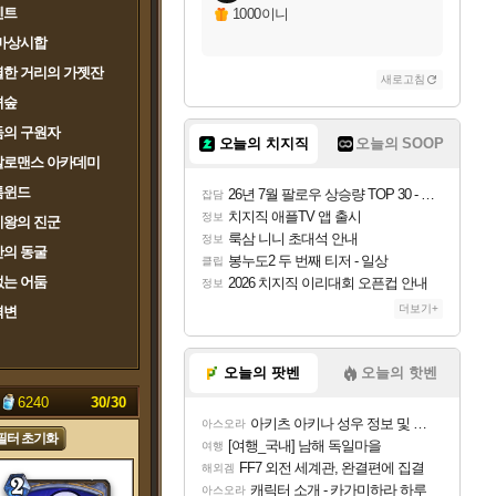
벤트
1000이니
마상시합
한 거리의 가젯잔
새로고침
녀숲
둠의 구원자
오늘의 치지직
오늘의 SOOP
칼로맨스 아카데미
톰윈드
26년 7월 팔로우 상승량 TOP 30 - 월간 치지직
잡담
치지직 애플TV 앱 출시
정보
치왕의 진군
룩삼 니니 초대석 안내
정보
의 동굴
봉누도2 두 번째 티저 - 일상
클립
는 어둠
2026 치지직 이리대회 오픈컵 안내
정보
더보기+
격변
오늘의 팟벤
오늘의 핫벤
:
6240
30/
30
아키츠 아키나 성우 정보 및 주요 필모
아스오라
필터 초기화
[여행_국내] 남해 독일마을
여행
FF7 외전 세계관, 완결편에 집결
해외겜
캐릭터 소개 - 카가미하라 하루
아스오라