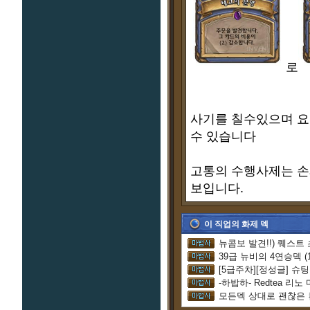
로
사기를 칠수있으며 요
수 있습니다
고통의 수행사제는 손
보입니다.
이 직업의 화제 덱
뉴콤보 발견!!) 퀘스
39급 뉴비의 4연승덱 (
-하밥하- Redtea 리노
모든덱 상대로 괜찮은 