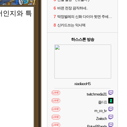
6
바뀐 전장 끔직하네..
어인지와 특
7
딱정벌레의 신화 다이아 뒷면 주세요 징징글
8
신카드쓰는 악사덱
하스스톤 방송
xiaoliaooHS
LIVE
twitchmedia31
LIVE
즐디1
LIVE
m_co_tv
LIVE
Zwiisch
LIVE
PotusPPanda