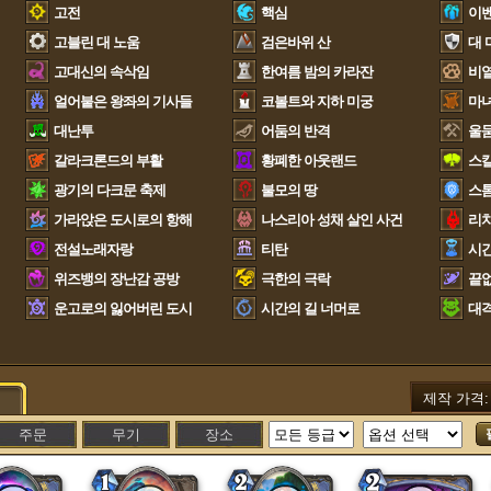
고전
핵심
이
고블린 대 노움
검은바위 산
대 
고대신의 속삭임
한여름 밤의 카라잔
비열
얼어붙은 왕좌의 기사들
코볼트와 지하 미궁
마
대난투
어둠의 반격
울
갈라크론드의 부활
황폐한 아웃랜드
스
광기의 다크문 축제
불모의 땅
스
가라앉은 도시로의 항해
나스리아 성채 살인 사건
리
전설노래자랑
티탄
시간
위즈뱅의 장난감 공방
극한의 극락
끝없
운고로의 잃어버린 도시
시간의 길 너머로
대
제작 가격
주문
무기
장소