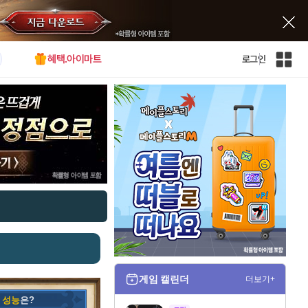
혜택.아이마트
로그인
인
벤
전
체
사
이
트
맵
게임 캘린더
더보기+
의
성능
은?