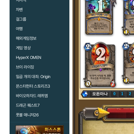
치지직
차벤
걸그룹
여행
해외게임정보
게임 영상
HyperX OMEN
브이 라이징
일곱 개의 대죄: Origin
몬스터헌터 스토리즈3
모든마나
0
1
2
바이오하자드 레퀴엠
드래곤 퀘스트7
풋볼 매니저26