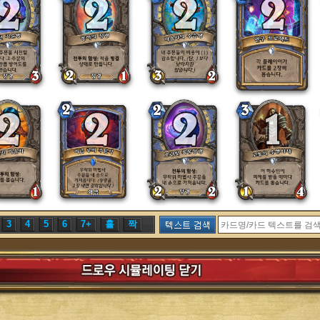
3
4
5
6
7+
홀
짝