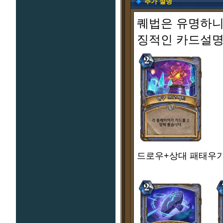
추가 설명
퀘법은 유명하니
징적인 카드설명
드로우+상대 패태우