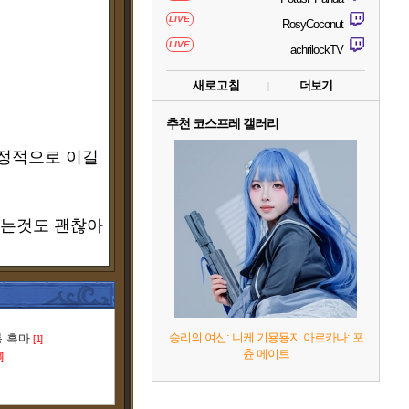
LIVE
RosyCoconut
LIVE
achrilockTV
새로고침
더보기
추천 코스프레 갤러리
정적으로 이길
꾸는것도 괜찮아
승리의 여신: 니케 기묭묭지 아르카나: 포
통 흑마
[1]
츈 메이트
8]