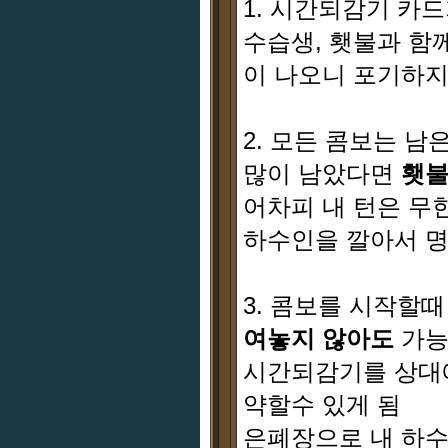
1. 시간되감기 카
수습생, 횃불과 함
이 나오니 포기하지
2. 모든 콤보는 
많이 남았다면
횃불
어차피 내 턴은 무
하수인을 깔아서 명
3. 콤보를 시작할
여놓지 않아도
가능
시간되감기를 상대
약할수 있게 됨
은폐장으로 내 하