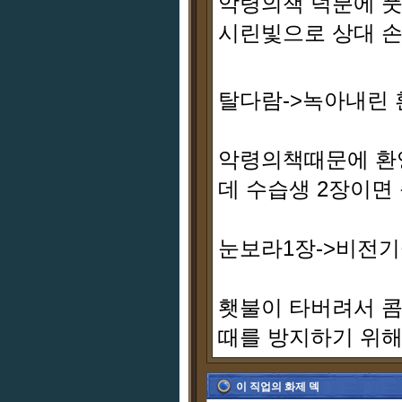
악령의책 덕분에 
시린빛으로 상대 
탈다람->녹아내린 
악령의책때문에 환
데 수습생 2장이면
눈보라1장->비전
횃불이 타버려서 콤
때를 방지하기 위
이 직업의 화제 덱