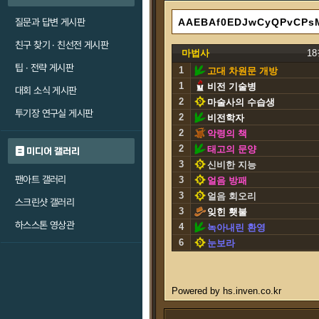
질문과 답변 게시판
친구 찾기 · 친선전 게시판
마법사
1
팁 · 전략 게시판
1
고대 차원문 개방
1
비전 기술병
대회 소식 게시판
2
마술사의 수습생
투기장 연구실 게시판
2
비전학자
2
악령의 책
2
태고의 문양
미디어 갤러리
3
신비한 지능
팬아트 갤러리
3
얼음 방패
3
얼음 회오리
스크린샷 갤러리
3
잊힌 횃불
하스스톤 영상관
4
녹아내린 환영
6
눈보라