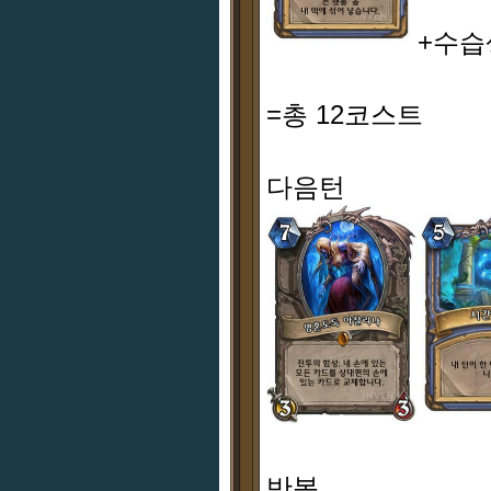
+수습
=총 12코스트
다음턴
반복