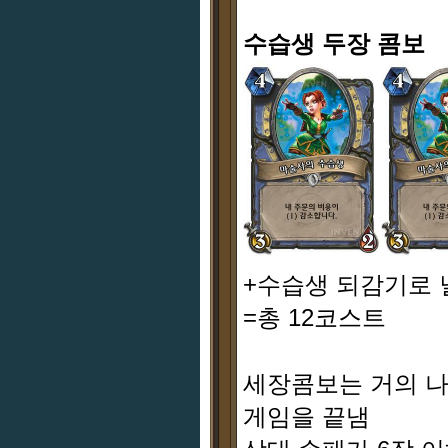
수습생 두장 콤보
+수습생 되감기로
=총 12코스트
세장콤보는 거의 
게임을 끝냄