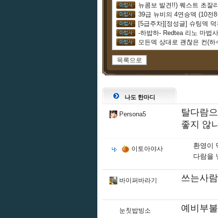
뉴콤보 발견!!) 퀘스트 초
39급 뉴비의 4연승덱 (10전8
-하밥하- Redtea 리노 마법
모든덱 상대로 괜찮은 컨(하
목록으로
나도 한마디
탈다람으
Persona5
좋지 않
환영이 
이토아야사
다람을
쓰는사람도
바이퍼바라기
예비부불
눈칫밥빙소