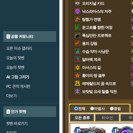
오리지널 카드
낙스라마스의 저주
탐험가 연맹
운고로를 향한 여정
폭심만만 프로젝트
공통 커뮤니티
용의 강림
오픈 이슈 갤러리
수습 악마 사냥꾼
오늘의 핫벤
알터랙 계곡
오늘의 팟벤
아서스의 길
황야의 땅 결투
AI 그림 그리기
에메랄드의 꿈 속으로
PC 견적 게시판
보랏빛 요새 탈출 작전
더보기
전체
마법사
중립
인기 팟벤
모든 종류
하수인
주
팟벤 바로가기