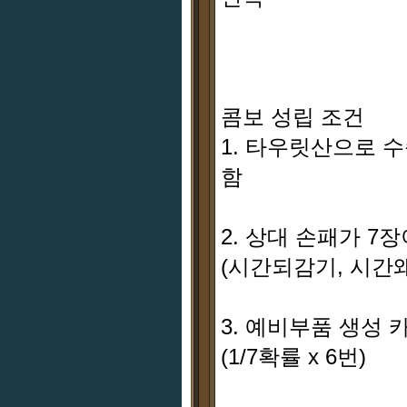
콤보 성립 조건
1. 타우릿산으로 
함
2. 상대 손패가 7
(시간되감기, 시간
3. 예비부품 생성
(1/7확률 x 6번)