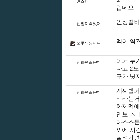
변스틴
랍네요
인성질비
선발이죽었어
덱이 역
모두의승미니
이거 누
혜화역꿀냥이
나고 2
구가 낫
개씨발거
혜화역꿀냥이
리라는거
화제덱에
만보 ㅅ
하스스톤
끼에 시
날려가면