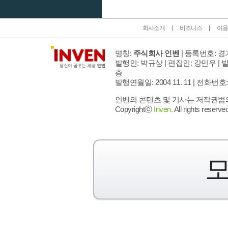
회사소개
비즈니스
이용
명칭:
주식회사 인벤
| 등록번호: 경기
발행인: 박규상 | 편집인: 강민우 |
발
층
발행연월일: 2004 11. 11 |
전화번호: 02 
인벤의 콘텐츠 및 기사는 저작권법의 
Copyrightⓒ
Inven.
All rights reserved
모