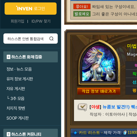
짜임새 있는 구성이네요, 
로그인
그리 좋은 구성이 아니네요
회원가입
ID/PW 찾기
마법
Mage
하스스톤 화제 집중
정보 · 뉴스 모음
직
유저 정보 게시판
선
자유 게시판
평
└
3추 모음
[
야생
]
뉴콤보 발견!!) 
치지직 팟벤
작성자 : 이토아야사 | 작성/갱신일
SOOP 게시판
카드 리스트 -
제작 가격:
1180
하스스톤 커뮤니티