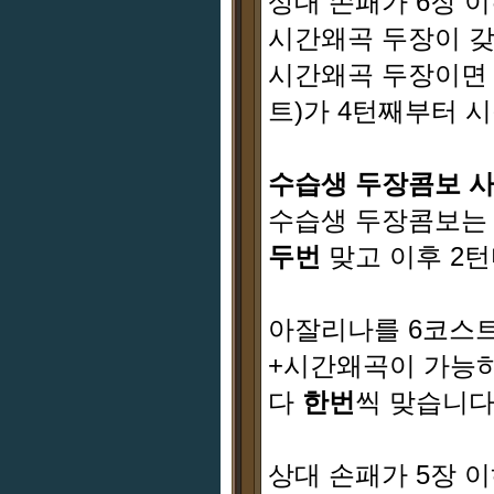
상대 손패가 6장 
시간왜곡 두장이 
시간왜곡 두장이면 
트)가 4턴째부터 
수습생 두장콤보 
수습생 두장콤보는 
두번
맞고 이후 2
아잘리나를 6코스트
+시간왜곡이 가능
다
한번
씩 맞습니
상대 손패가 5장 