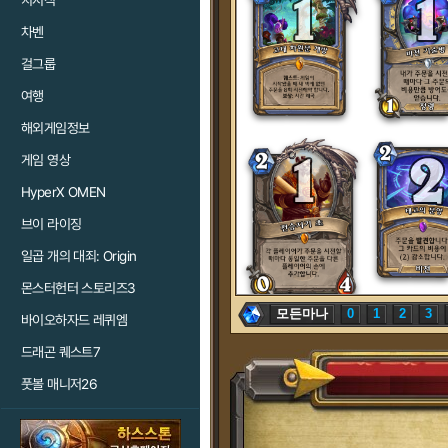
치지직
차벤
걸그룹
여행
해외게임정보
게임 영상
HyperX OMEN
브이 라이징
일곱 개의 대죄: Origin
몬스터헌터 스토리즈3
모든마나
0
1
2
3
바이오하자드 레퀴엠
드래곤 퀘스트7
풋볼 매니저26