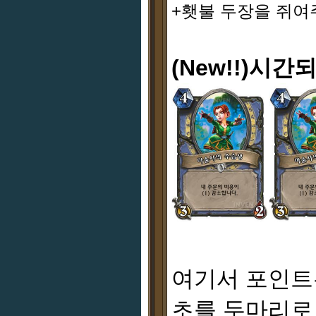
+횃불 두장을 쥐여
(New!!)시
여기서 포인트
초를 두마리로