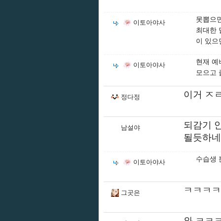
못뽑으면
이토아야사
최대한 
이 있으
현재 예
이토아야사
모으고 
이거 ㅈ
정다정
되감기 
남설야
될듯하네
수습생 
이토아야사
ㅋㅋㅋㅋ
그곳은
와 ㅋㅋ