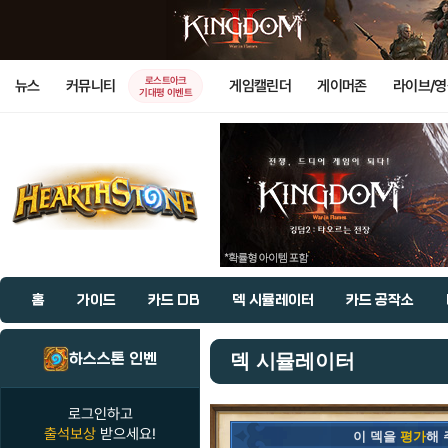
로스트아크
뉴스
커뮤니티
게임캘린더
게이머존
라이브/
기대평 이벤트
홈
가이드
카드 DB
덱 시뮬레이터
카드 공작소
하스스톤 인벤
덱 시뮬레이터
로그인하고
출석보상
받으세요!
이 덱을
평가
해