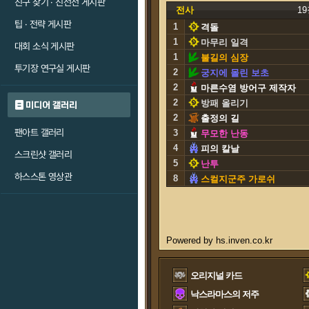
친구 찾기 · 친선전 게시판
전사
1
팁 · 전략 게시판
1
격돌
1
마무리 일격
대회 소식 게시판
1
불길의 심장
투기장 연구실 게시판
2
궁지에 몰린 보초
2
마른수염 방어구 제작자
2
방패 올리기
미디어 갤러리
2
출정의 길
팬아트 갤러리
3
무모한 난동
4
피의 칼날
스크린샷 갤러리
5
난투
하스스톤 영상관
8
스컬지군주 가로쉬
오리지널 카드
낙스라마스의 저주