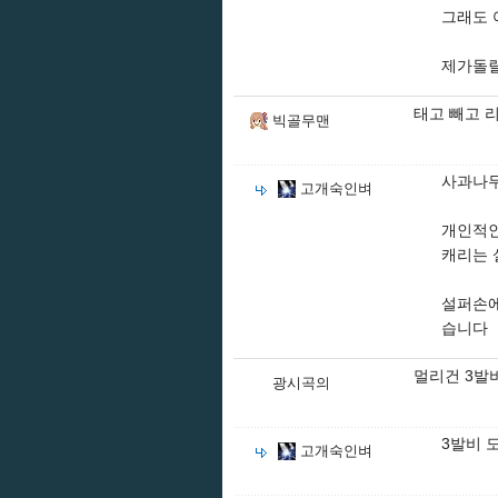
그래도 
제가돌릴
태고 빼고 
빅골무맨
사과나무
고개숙인벼
개인적인
캐리는 
설퍼손에
습니다
멀리건 3발
광시곡의
3발비 
고개숙인벼