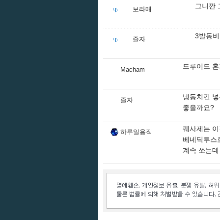
그니깐 
보라매
3발동비
즐자
드루이드 혼
Macham
냉동치킨 넣
즐자
좋을까요?
퀘사제는 이
하루일용직
베네딕투스로
계속 쏘는데