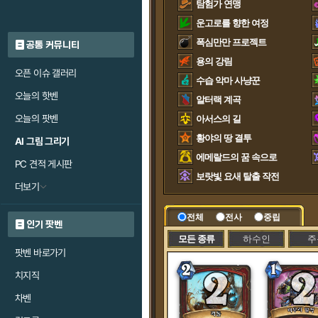
탐험가 연맹
운고로를 향한 여정
폭심만만 프로젝트
공통 커뮤니티
용의 강림
오픈 이슈 갤러리
수습 악마 사냥꾼
오늘의 핫벤
알터랙 계곡
오늘의 팟벤
아서스의 길
황야의 땅 결투
AI 그림 그리기
에메랄드의 꿈 속으로
PC 견적 게시판
보랏빛 요새 탈출 작전
더보기
전체
전사
중립
인기 팟벤
모든 종류
하수인
주
팟벤 바로가기
치지직
차벤