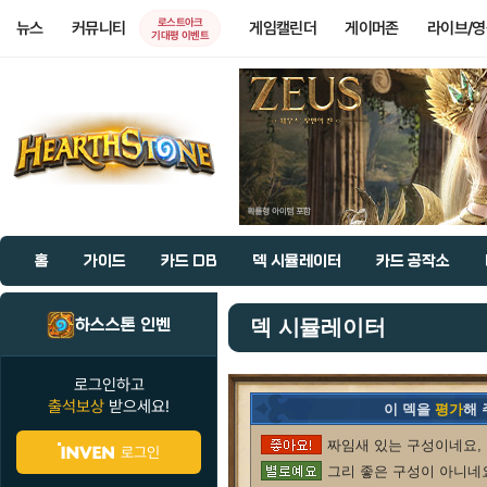
로스트아크
뉴스
커뮤니티
게임캘린더
게이머존
라이브/
기대평 이벤트
홈
가이드
카드 DB
덱 시뮬레이터
카드 공작소
하스스톤 인벤
덱 시뮬레이터
로그인하고
출석보상
받으세요!
이 덱을
평가
해
짜임새 있는 구성이네요, 
로그인
그리 좋은 구성이 아니네요