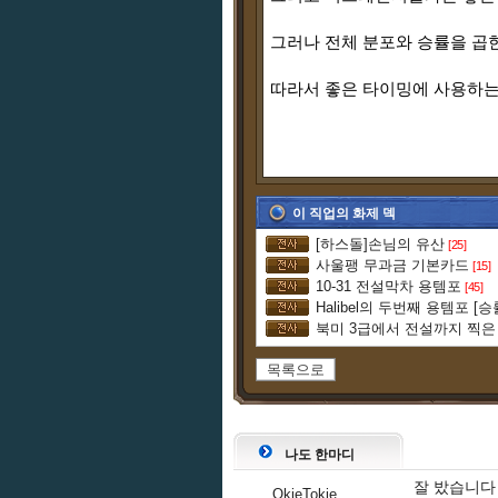
그러나 전체 분포와 승률을 곱
따라서 좋은 타이밍에 사용하는
이 직업의 화제 덱
[하스돌]손님의 유산
[25]
사울팽 무과금 기본카드
[15]
10-31 전설막차 용템포
[45]
Halibel의 두번째 용템포 [승
목록으로
나도 한마디
잘 밨습니다
OkieTokie