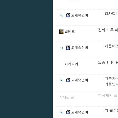
감사합
고개숙인벼
진짜 드루 
벨레포
카운터
고개숙인벼
요즘 1티어
카카리키
가루가 
고개숙인벼
덱들입니
** 삭제된 글
삭제된 글
뭐 필수
고개숙인벼