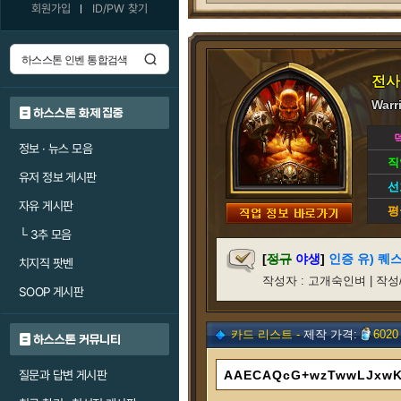
회원가입
ID/PW 찾기
전사
Warr
하스스톤 화제 집중
정보 · 뉴스 모음
직
유저 정보 게시판
선
자유 게시판
평
└
3추 모음
[
정규
야생
]
인증 유) 퀘
치지직 팟벤
작성자 : 고개숙인벼 | 작성/갱신일
SOOP 게시판
카드 리스트 -
제작 가격:
6020
하스스톤 커뮤니티
질문과 답변 게시판