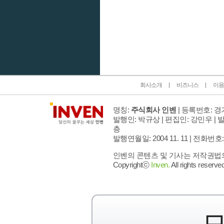
인벤 공식 미디어 파트너 및 제휴 파트너
회사소개
비즈니스
이용
명칭:
주식회사 인벤
| 등록번호: 경기
발행인: 박규상 | 편집인: 강민우 |
발
층
발행연월일: 2004 11. 11 |
전화번호: 02 
인벤의 콘텐츠 및 기사는 저작권법의 
Copyrightⓒ
Inven.
All rights reserved
모