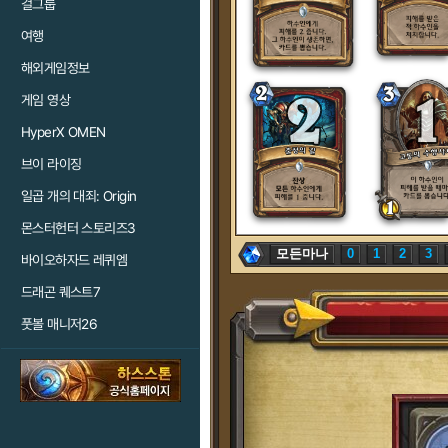
걸그룹
여행
해외게임정보
게임 영상
HyperX OMEN
브이 라이징
일곱 개의 대죄: Origin
몬스터헌터 스토리즈3
모든마나
0
1
2
3
바이오하자드 레퀴엠
드래곤 퀘스트7
풋볼 매니저26