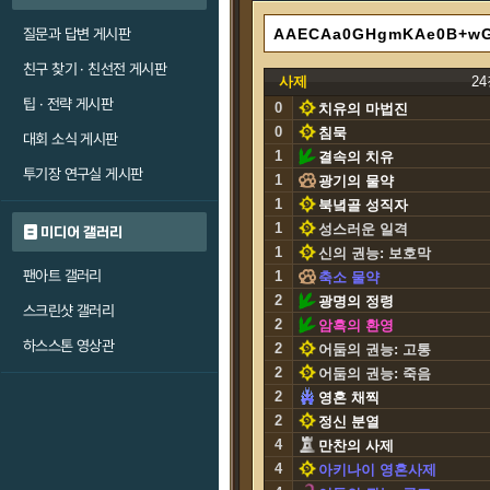
질문과 답변 게시판
친구 찾기 · 친선전 게시판
사제
2
팁 · 전략 게시판
0
치유의 마법진
0
침묵
대회 소식 게시판
1
결속의 치유
투기장 연구실 게시판
1
광기의 물약
1
북녘골 성직자
1
성스러운 일격
미디어 갤러리
1
신의 권능: 보호막
팬아트 갤러리
1
축소 물약
2
광명의 정령
스크린샷 갤러리
2
암흑의 환영
하스스톤 영상관
2
어둠의 권능: 고통
2
어둠의 권능: 죽음
2
영혼 채찍
2
정신 분열
4
만찬의 사제
4
아키나이 영혼사제