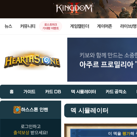
로스트아크
뉴스
커뮤니티
게임캘린더
게이머존
라이브/
기대평 이벤트
홈
가이드
카드 DB
덱 시뮬레이터
카드 공작소
하스스톤 인벤
덱 시뮬레이터
로그인하고
출석보상
받으세요!
이 덱을
평가
해