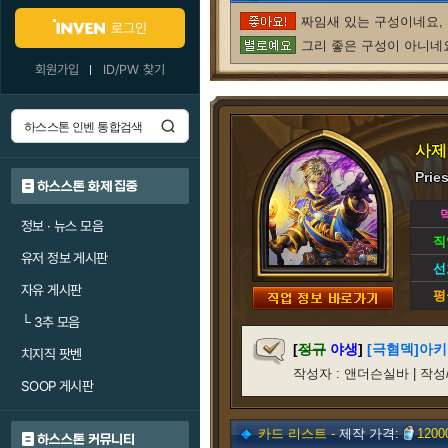
짜임새 있는 구성이네요, 
로그인
그리 좋은 구성이 아니네요
회원가입
ID/PW 찾기
사제
Prie
하스스톤 화제 집중
정보 · 뉴스 모음
직
유저 정보 게시판
선
자유 게시판
평
└
3추 모음
[
정규
야생
]
[극혐덱]아
치지직 팟벤
작성자 : 앤더슨실바 | 작성/갱신일
SOOP 게시판
카드 리스트 -
제작 가격:
1200
하스스톤 커뮤니티