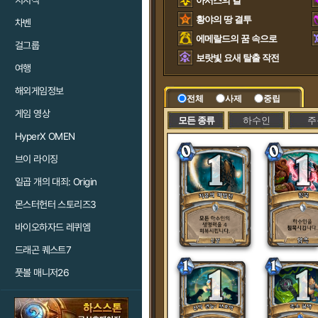
치지직
아서스의 길
황야의 땅 결투
차벤
에메랄드의 꿈 속으로
걸그룹
보랏빛 요새 탈출 작전
여행
해외게임정보
전체
사제
중립
게임 영상
모든 종류
하수인
주
HyperX OMEN
브이 라이징
일곱 개의 대죄: Origin
몬스터헌터 스토리즈3
바이오하자드 레퀴엠
드래곤 퀘스트7
풋볼 매니저26