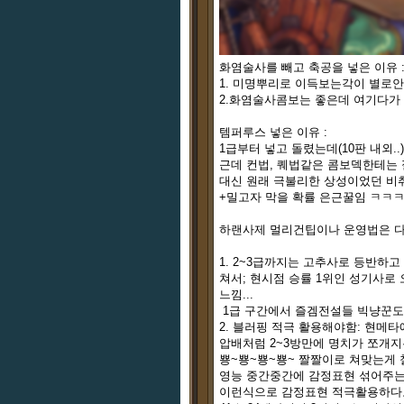
화염술사를 빼고 축공을 넣은 이유 
1. 미명뿌리로 이득보는각이 별로안
2.화염술사콤보는 좋은데 여기다가
템퍼루스 넣은 이유 :
1급부터 넣고 돌렸는데(10판 내외.
근데 컨법, 퀘법같은 콤보덱한테는
대신 원래 극불리한 상성이었던 비
+밀고자 막을 확률 은근꿀임 ㅋㅋ
하랜사제 멀리건팁이나 운영법은 다
1. 2~3급까지는 고추사로 등반하고
쳐서; 현시점 승률 1위인 성기사로
느낌...
1급 구간에서 즐겜전설들 빅냥꾼도 
2. 블러핑 적극 활용해야함: 현
압배처럼 2~3방만에 명치가 쪼개
뿅~뿅~뿅~뿅~ 짤짤이로 쳐맞는게
영능 중간중간에 감정표현 섞어주
이런식으로 감정표현 적극활용하다