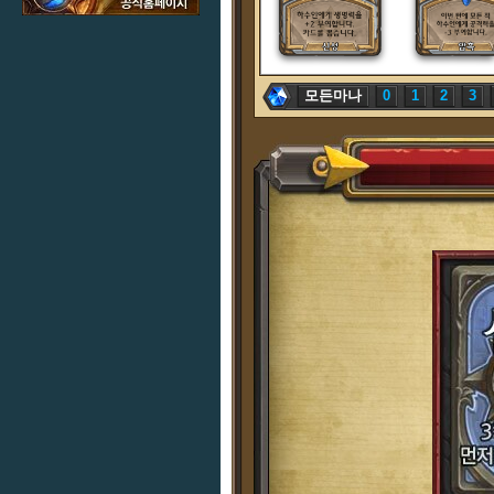
모든마나
0
1
2
3