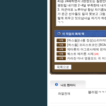
41승 24패하면서 2판정도는 질판
원턴킬 내기엔 2~4딜 부족한데 
3. 자군야포 노루마냥 항상 자기
가 은근 선수들도 킬각 못보고 그럼.
렇게 외우고 잇으삼사실 자기가 하
ㄱㄱ
이 직업의 화제 덱
[하스돌](나름 정성)소리마
[하스돌] 프리스트코인 [BGM
퀘스트 메카툰 사제
[24]
카라잔 마녀 영웅모드 극 저
목록으로
나도 한마디
블러핑ㅋㅋ
좌절천재