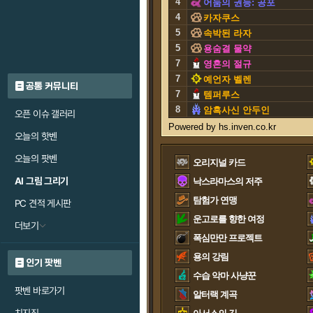
4
어둠의 권능: 공포
4
카자쿠스
5
속박된 라자
5
용숨결 물약
7
영혼의 절규
7
예언자 벨렌
공통 커뮤니티
7
템퍼루스
8
암흑사신 안두인
오픈 이슈 갤러리
오늘의 핫벤
오늘의 팟벤
오리지널 카드
AI 그림 그리기
낙스라마스의 저주
탐험가 연맹
PC 견적 게시판
운고로를 향한 여정
더보기
폭심만만 프로젝트
용의 강림
인기 팟벤
수습 악마 사냥꾼
팟벤 바로가기
알터랙 계곡