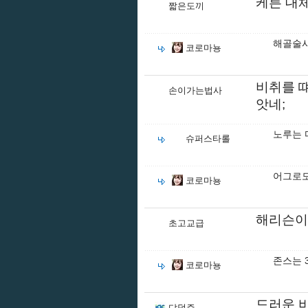
케른 대
짧은도끼
해골술사
코로마뇽
비취를 
손이가는법사
앗네;
노루는 
슈퍼스타롤
어그로도
코로마뇽
해리슨이
초고교급
존스는 
코로마뇽
드러운 
댜덧쥬