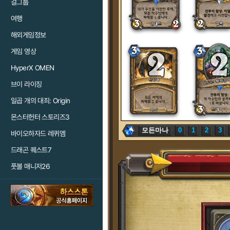
걸그룹
여행
해외게임정보
게임 영상
HyperX OMEN
브이 라이징
일곱 개의 대죄: Origin
몬스터헌터 스토리즈3
모든마나
0
1
2
3
바이오하자드 레퀴엠
드래곤 퀘스트7
풋볼 매니저26