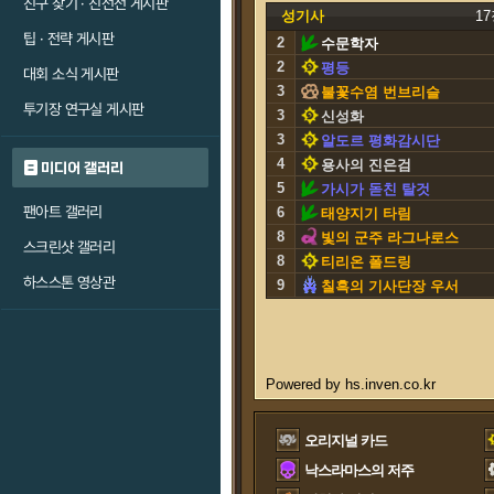
친구 찾기 · 친선전 게시판
성기사
1
팁 · 전략 게시판
2
수문학자
2
평등
대회 소식 게시판
3
불꽃수염 번브리슬
투기장 연구실 게시판
3
신성화
3
알도르 평화감시단
4
용사의 진은검
미디어 갤러리
5
가시가 돋친 탈것
팬아트 갤러리
6
태양지기 타림
8
빛의 군주 라그나로스
스크린샷 갤러리
8
티리온 폴드링
하스스톤 영상관
9
칠흑의 기사단장 우서
오리지널 카드
낙스라마스의 저주