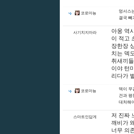
멍서스는
코로마뇽
결국 빼
아웅 역
사기치지마라
이 적고
장한장 
치는 덱
취새끼들
이야 턴마
리다가 
덱이 무
코로마뇽
건과 평
대처해야
저 진짜
스마트인답게
깨비가 왜
너무 의존