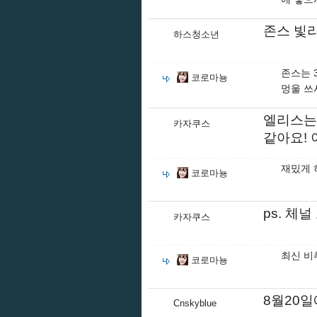
존스 빛
하스청소년
존스는 
코로마뇽
멍울 쓰
엘리스는
카자쿠스
같아요!
재밌게 
코로마뇽
ps. 
카자쿠스
최신 비
코로마뇽
8월20일
Cnskyblue