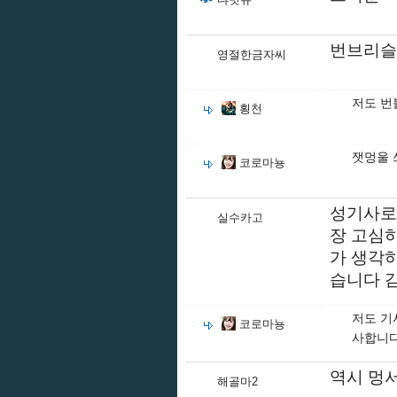
번브리슬
영절한금자씨
저도 번
횡천
잿멍울 
코로마뇽
성기사로만
실수카고
장 고심
가 생각하
습니다 
저도 기
코로마뇽
사합니다
역시 멍
해골마2