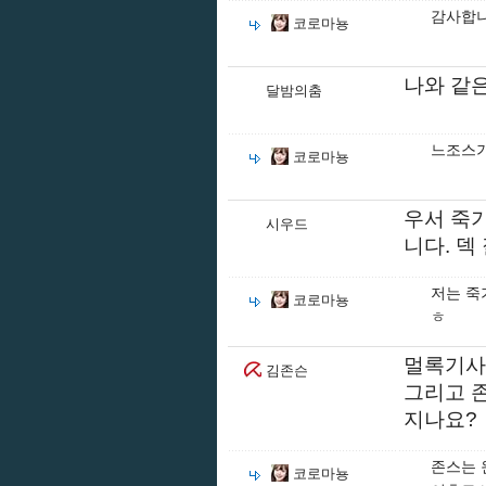
감사합니
코로마뇽
나와 같
달밤의춤
느조스기
코로마뇽
우서 죽
시우드
니다. 덱
저는 죽
코로마뇽
ㅎ
멀록기사
김존슨
그리고 
지나요?
존스는 
코로마뇽