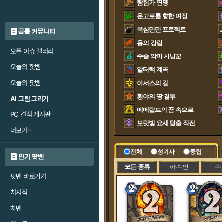
탐험가 연맹
운고로를 향한 여정
폭심만만 프로젝트
공통 커뮤니티
용의 강림
오픈 이슈 갤러리
수습 악마 사냥꾼
오늘의 핫벤
알터랙 계곡
오늘의 팟벤
아서스의 길
황야의 땅 결투
AI 그림 그리기
에메랄드의 꿈 속으로
PC 견적 게시판
보랏빛 요새 탈출 작전
더보기
전체
성기사
중립
인기 팟벤
모든 종류
하수인
주
팟벤 바로가기
치지직
차벤