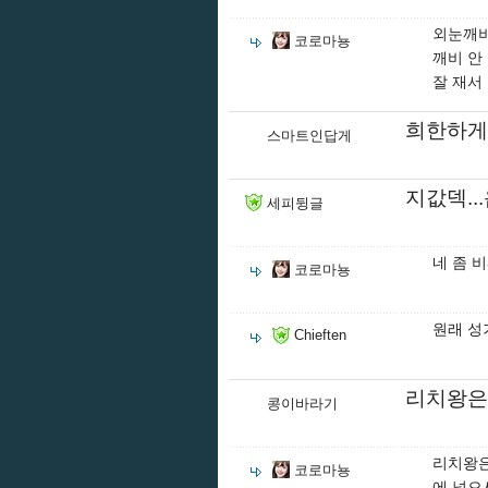
외눈깨비
코로마뇽
깨비 안
잘 재서
희한하게 
스마트인답게
지값덱..
세피뒹글
네 좀 
코로마뇽
원래 성
Chieften
리치왕은
콩이바라기
리치왕은
코로마뇽
에 넣으