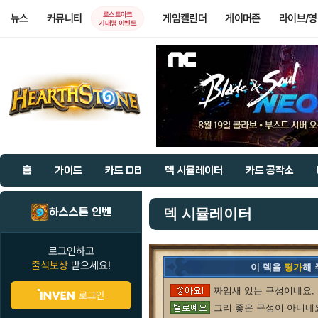
로스트아크
뉴스
커뮤니티
게임캘린더
게이머존
라이브/
기대평 이벤트
홈
가이드
카드 DB
덱 시뮬레이터
카드 공작소
하스스톤 인벤
덱 시뮬레이터
로그인하고
출석보상
받으세요!
이 덱을
평가
해
짜임새 있는 구성이네요, 
로그인
그리 좋은 구성이 아니네요