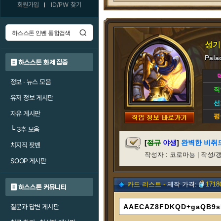
회원가입
ID/PW 찾기
성기
Pala
하스스톤 화제 집중
정보 · 뉴스 모음
직
유저 정보 게시판
선
자유 게시판
평
└
3추 모음
[
정규
야생
]
완벽한 비취드
치지직 팟벤
작성자 : 코로마뇽 | 작성/갱신일 
SOOP 게시판
카드 리스트 -
제작 가격:
1718
하스스톤 커뮤니티
질문과 답변 게시판