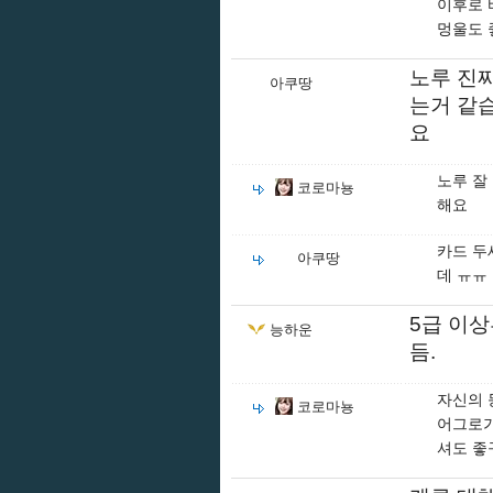
이후로 
멍울도 
노루 진
아쿠땅
는거 같
요
노루 잘
코로마뇽
해요
카드 두
아쿠땅
데 ㅠㅠ
5급 이
능하운
듬.
자신의 
코로마뇽
어그로가
셔도 좋