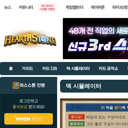
로스트아크
뉴스
커뮤니티
게임캘린더
게이머존
라이브/
기대평 이벤트
홈
가이드
카드 DB
덱 시뮬레이터
카드 공작소
하스스톤 인벤
덱 시뮬레이터
로그인하고
출석보상
받으세요!
이 덱을
평가
해
짜임새 있는 구성이네요, 
로그인
그리 좋은 구성이 아니네요