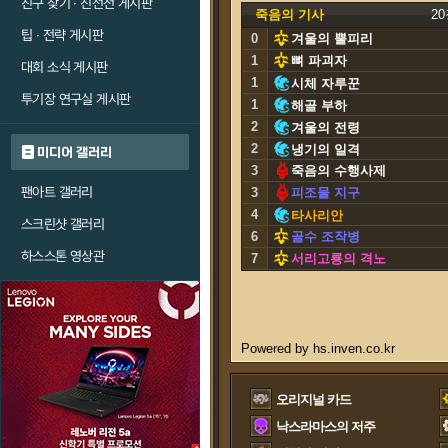
친구 찾기 · 친선전 게시판
죽음의 기사
2
팁 · 전략 게시판
0
겨울의 뿔피리
1
뼈 파괴자
대회 소식 게시판
1
시체 자루꾼
투기장 연구실 게시판
1
해골 부하
2
겨울의 전령
2
냉기의 일격
미디어 갤러리
3
죽음의 수행사제
팬아트 갤러리
3
피조물 지구
4
타사리안
스크린샷 갤러리
6
골수 조작병
하스스톤 영상관
7
서리고룡의 격노
오리지널 카드
낙스라마스의 저주