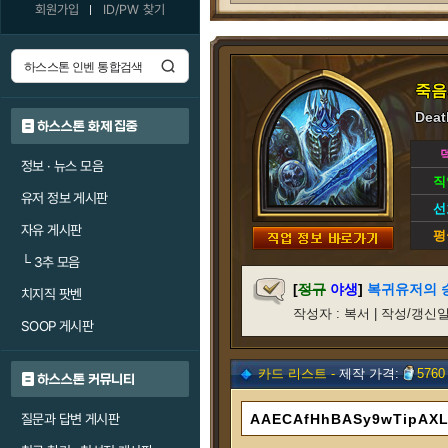
회원가입
ID/PW 찾기
죽음
Deat
하스스톤 화제 집중
정보 · 뉴스 모음
직
유저 정보 게시판
선
자유 게시판
평
└
3추 모음
[
정규
야생
]
복귀유저의 
치지직 팟벤
작성자 : 복서 | 작성/갱신일 : 2
SOOP 게시판
카드 리스트 -
제작 가격:
5760
하스스톤 커뮤니티
질문과 답변 게시판