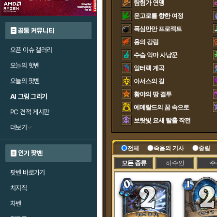
탐험가 연맹
운고로를 향한 여정
폭심만만 프로젝트
공통 커뮤니티
용의 강림
오픈 이슈 갤러리
수습 악마 사냥꾼
오늘의 핫벤
알터랙 계곡
오늘의 팟벤
아서스의 길
황야의 땅 결투
AI 그림 그리기
에메랄드의 꿈 속으로
PC 견적 게시판
보랏빛 요새 탈출 작전
더보기
전체
죽음의 기사
중립
인기 팟벤
모든 종류
하수인
주
팟벤 바로가기
치지직
차벤