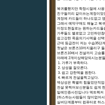
복귀를했지만 학창시절에 사
친구들끼리 같이쓰는계정이었던
계정에 카드들이 하나도없고 영웅
그래서 예약구매도 해놓고 복귀
이정도현질로는 원하는카드들
가루들도 별로없고 고민하던
쉽고강한 죽음의기사덱을 선택
근데 등급전이 저는 수습35단
첫날은 브론즈10까지올리구 둘
브론즈10에서 전설까지 고승
아래에 2개이상해당되시는분들
1. 가루가 부족하다.
2. 상성을 잘모른다.
3. 쉽고 강한덱을 원한다.
4. 빠르게 전설을찍고싶다.
덱상성은 특별히 힘들었던직업은
전설 못찍어보신분들도 쉽게 
밑에인증사진입니다 덱트렉커 
(하스하는사람들이 많이없어서 
실버단계쯤부터 컴퓨터로 하스