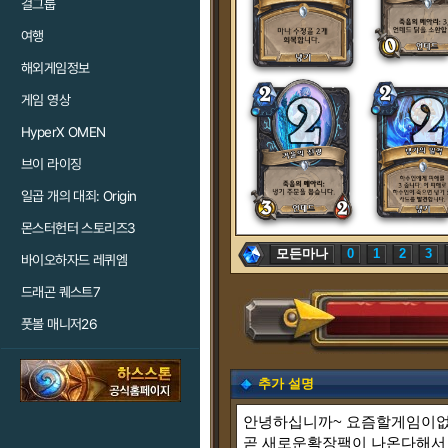
걸그룹
여행
해외게임정보
게임 영상
HyperX OMEN
브이 라이징
일곱 개의 대죄: Origin
몬스터헌터 스토리즈3
모든마나
0
1
2
3
바이오하자드 레퀴엠
드래곤 퀘스트7
풋볼 매니저26
추가 설명
안녕하십니까~ 요즘할게임이없
곧
새로운확장팩이 나온다해서