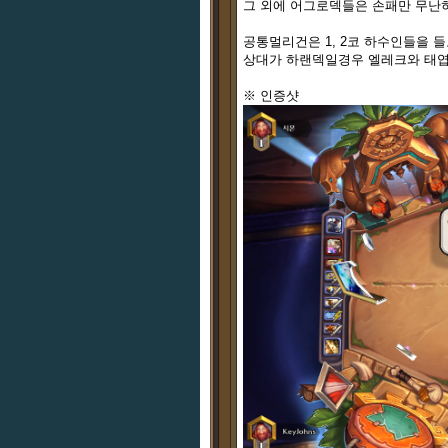
그 외에 어그로덱들은 손패만 무난히
공통멀리건은 1, 2코 하수인들을 
상대가 하랜덱일경우 엘레크와 태엽
※ 인증샷