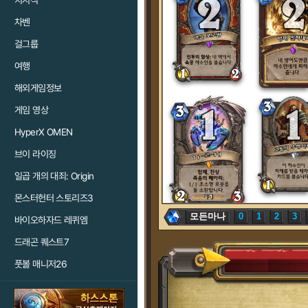
치지직
차벤
걸그룹
여행
해외게임정보
게임 영상
HyperX OMEN
브이 라이징
일곱 개의 대죄: Origin
몬스터헌터 스토리즈3
모든마나
0
1
2
3
바이오하자드 레퀴엠
드래곤 퀘스트7
풋볼 매니저26