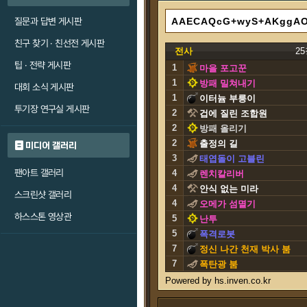
질문과 답변 게시판
친구 찾기 · 친선전 게시판
전사
2
팁 · 전략 게시판
1
마을 포고꾼
1
방패 밀쳐내기
대회 소식 게시판
1
이터늄 부릉이
투기장 연구실 게시판
2
겁에 질린 조합원
2
방패 올리기
2
출정의 길
미디어 갤러리
3
태엽돌이 고블린
팬아트 갤러리
4
렌치칼리버
4
안식 없는 미라
스크린샷 갤러리
4
오메가 섬멸기
하스스톤 영상관
5
난투
5
폭격로봇
7
정신 나간 천재 박사 붐
7
폭탄광 붐