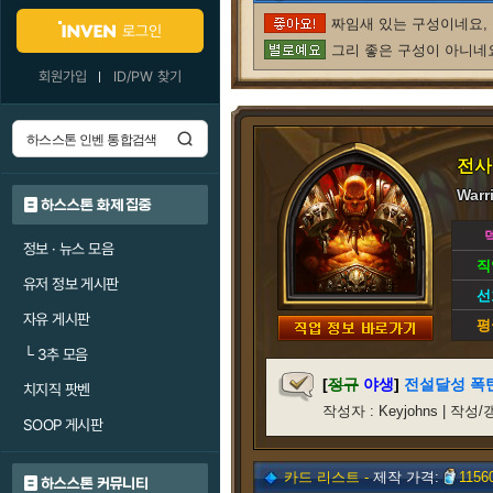
짜임새 있는 구성이네요, 
로그인
그리 좋은 구성이 아니네요
회원가입
ID/PW 찾기
전사
Warr
하스스톤 화제 집중
정보 · 뉴스 모음
직
유저 정보 게시판
선
자유 게시판
평
└
3추 모음
[
정규
야생
]
전설달성 폭
치지직 팟벤
작성자 : Keyjohns | 작성/갱신
SOOP 게시판
카드 리스트 -
제작 가격:
1156
하스스톤 커뮤니티