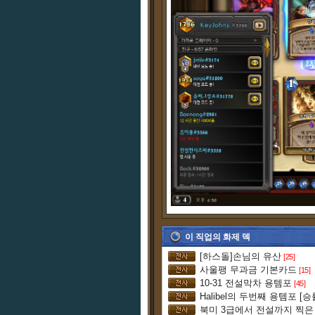
이 직업의 화제 덱
[하스돌]손님의 유산
[25]
사울팽 무과금 기본카드
[15]
10-31 전설막차 용템포
[45]
Halibel의 두번째 용템포 [승