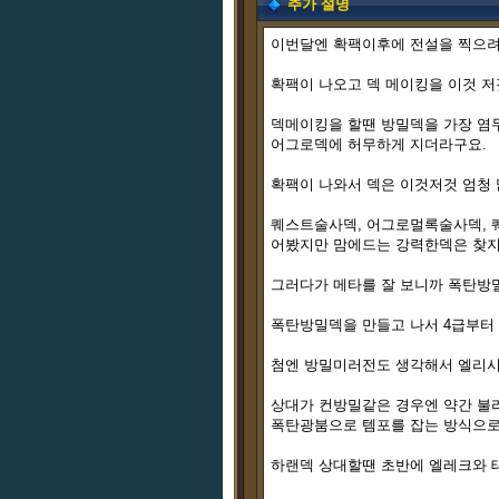
추가 설명
이번달엔 확팩이후에 전설을 찍으려
확팩이 나오고 덱 메이킹을 이것 저
덱메이킹을 할땐 방밀덱을 가장 염
어그로덱에 허무하게 지더라구요.
확팩이 나와서 덱은 이것저것 엄청
퀘스트술사덱, 어그로멀록술사덱, 
어봤지만 맘에드는 강력한덱은 찾지
그러다가 메타를 잘 보니까 폭탄방
폭탄방밀덱을 만들고 나서 4급부터
첨엔 방밀미러전도 생각해서 엘리시
상대가 컨방밀같은 경우엔 약간 불
폭탄광붐으로 템포를 잡는 방식으로
하랜덱 상대할땐 초반에 엘레크와 