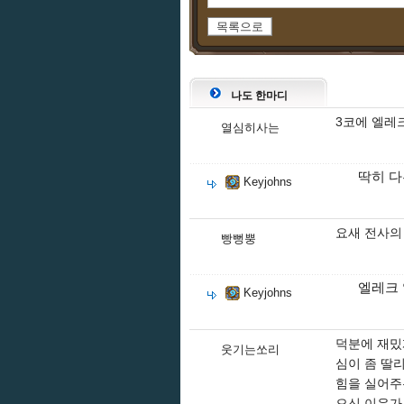
목록으로
나도 한마디
3코에 엘레
열심히사는
딱히 다
Keyjohns
요새 전사의
빵뻥뿡
엘레크 
Keyjohns
덕분에 재밌
웃기는쏘리
심이 좀 딸
힘을 실어주
으신 이유가