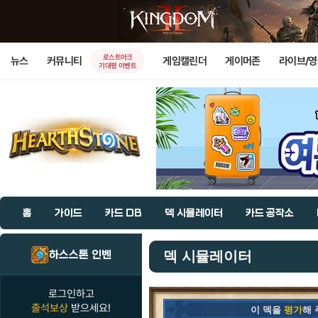
로스트아크
뉴스
커뮤니티
게임캘린더
게이머존
라이브/
기대평 이벤트
홈
가이드
카드 DB
덱 시뮬레이터
카드 공작소
하스스톤 인벤
덱 시뮬레이터
로그인하고
출석보상
받으세요!
이 덱을
평가
해