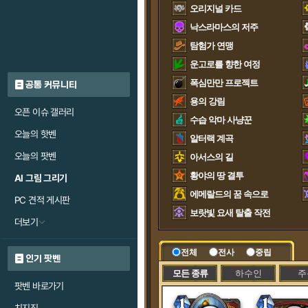
오리지널 카드
낙스라마스의 저주
탐험가 연맹
운고로를 향한 여정
폭심만만 프로젝트
공통 커뮤니티
용의 강림
오픈 이슈 갤러리
수습 악마 사냥꾼
오늘의 핫벤
알터랙 계곡
오늘의 팟벤
아서스의 길
황야의 땅 결투
AI 그림 그리기
에메랄드의 꿈 속으로
PC 견적 게시판
보랏빛 요새 탈출 작전
더보기
전체
전사
중립
인기 팟벤
모든 종류
하수인
주
팟벤 바로가기