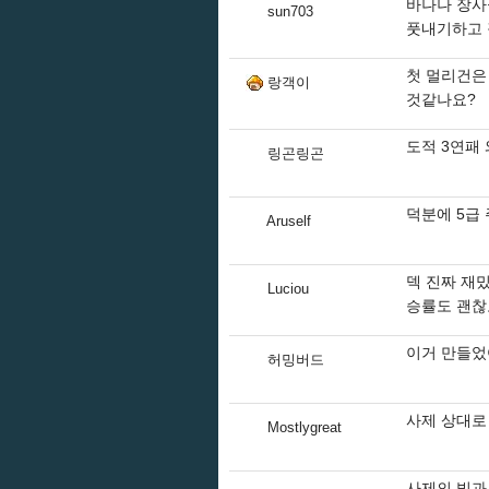
바나나 장사
sun703
풋내기하고 
첫 멀리건은
랑객이
것같나요?
도적 3연패
링곤링곤
덕분에 5급
Aruself
덱 진짜 재
Luciou
승률도 괜찮
이거 만들었
허밍버드
사제 상대로
Mostlygreat
사제의 빛과