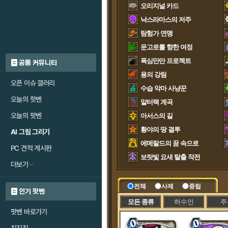
오리지널 카드
낙스라마스의 저주
탐험가 연맹
운고로를 향한 여정
폭심만만 프로젝트
공통 커뮤니티
용의 강림
오픈 이슈 갤러리
수습 악마 사냥꾼
오늘의 핫벤
알터랙 계곡
오늘의 팟벤
아서스의 길
황야의 땅 결투
AI 그림 그리기
에메랄드의 꿈 속으로
PC 견적 게시판
보랏빛 요새 탈출 작전
더보기
전체
사제
중립
인기 팟벤
모든 종류
하수인
주
팟벤 바로가기