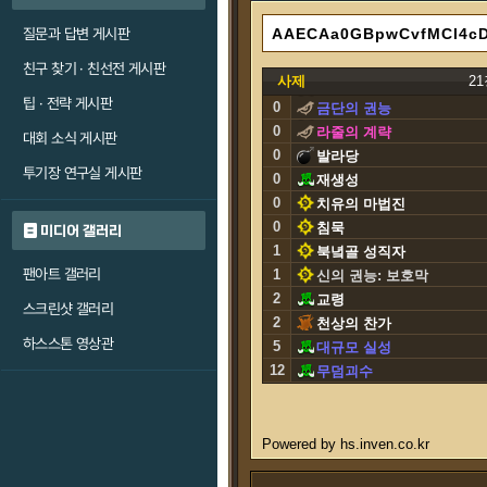
질문과 답변 게시판
친구 찾기 · 친선전 게시판
사제
2
팁 · 전략 게시판
0
금단의 권능
0
라줄의 계략
대회 소식 게시판
0
발라당
투기장 연구실 게시판
0
재생성
0
치유의 마법진
0
침묵
미디어 갤러리
1
북녘골 성직자
팬아트 갤러리
1
신의 권능: 보호막
2
교령
스크린샷 갤러리
2
천상의 찬가
하스스톤 영상관
5
대규모 실성
12
무덤괴수