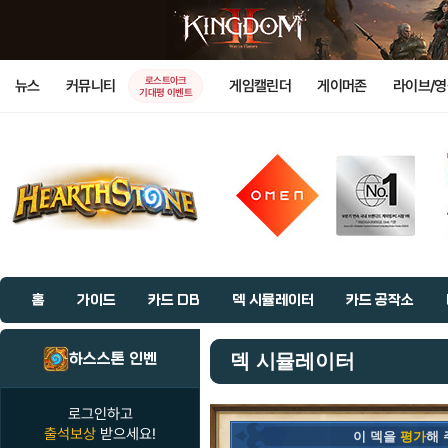
로스트아크
뉴스
커뮤니티
게임캘린더
게이머존
라이브/
기대평 이벤트
홈
가이드
카드 DB
덱 시뮬레이터
카드 공작소
하스스톤 인벤
덱 시뮬레이터
로그인하고
출석보상
받으세요!
이 덱을
평가
해