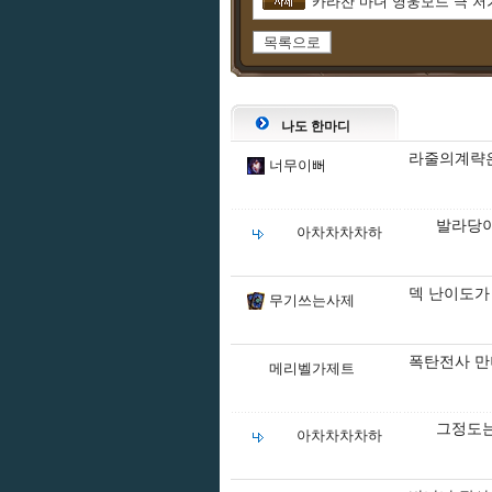
카라잔 마녀 영웅모드 극 저
목록으로
나도 한마디
라줄의계략은
너무이뻐
발라당이
아차차차차하
덱 난이도가
무기쓰는사제
폭탄전사 만
메리벨가제트
그정도는
아차차차차하