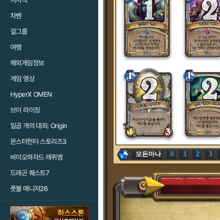
치지직
차벤
걸그룹
여행
해외게임정보
게임 영상
HyperX OMEN
브이 라이징
일곱 개의 대죄: Origin
몬스터헌터 스토리즈3
모든마나
0
1
2
3
바이오하자드 레퀴엠
드래곤 퀘스트7
풋볼 매니저26