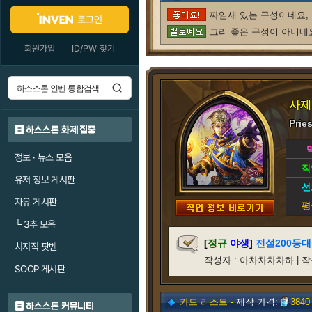
짜임새 있는 구성이네요, 
로그인
그리 좋은 구성이 아니네요
회원가입
ID/PW 찾기
사제
Prie
하스스톤 화제 집중
정보 · 뉴스 모음
직
유저 정보 게시판
선
자유 게시판
평
└
3추 모음
[
정규
야생
]
전설200등대
치지직 팟벤
작성자 : 아차차차차하 | 작성/갱신
SOOP 게시판
카드 리스트 -
제작 가격:
3840
하스스톤 커뮤니티