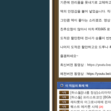
기존에 전리품을 풋내기로 교체하고
덱의 안정감을 불어 넣었습니다. 직
그만큼 덱이 좋다는 소리겠죠. 영상
친추요청이 많아서 아차 #31665 
도적은 할만한데 전사가 승률이 반
나머지 도적은 할만하고요 드루나 흑
즐겜하세요~
최신버전 동영상 :
https://youtu.
예전버전 동영상 :
https://youtu.b
이 직업의 화제 덱
[하스돌](나름 정성)소리마
[하스돌] 프리스트코인 [BGM
퀘스트 메카툰 사제
[24]