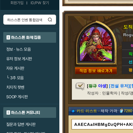
회원가입
ID/PW 찾기
도적
Rogu
하스스톤 화제 집중
정보 · 뉴스 모음
직
유저 정보 게시판
선
자유 게시판
평
└
3추 모음
[
정규
야생
]
[전설 유저][
치지직 팟벤
작성자 : 민물학자 | 작성/갱신일 
SOOP 게시판
카드 리스트 -
제작 가격:
7280
하스스톤 커뮤니티
질문과 답변 게시판