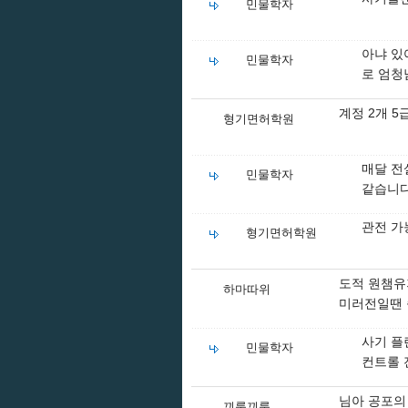
민물학자
아냐 있
민물학자
로 엄청
계정 2개 
형기면허학원
매달 전
민물학자
같습니다
관전 가
형기면허학원
도적 원챔유
하마따위
미러전일땐 
사기 플
민물학자
컨트롤 
님아 공포의
끠룩끠룩