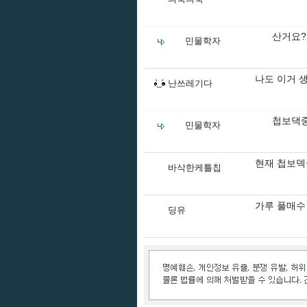
산거요?
민물학자
나도 이거 
난쓰레기다
첩보댁중
민물학자
현재 첩보덱
바삭한케틀칩
가루 풀매수
딩유