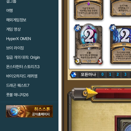
걸그룹
여행
해외게임정보
게임 영상
HyperX OMEN
브이 라이징
일곱 개의 대죄: Origin
몬스터헌터 스토리즈3
모든마나
0
1
2
3
바이오하자드 레퀴엠
드래곤 퀘스트7
풋볼 매니저26