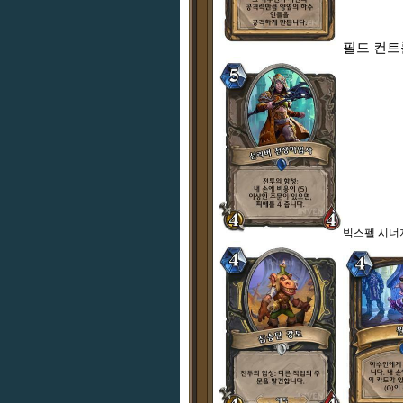
필드 컨트
빅스펠 시너