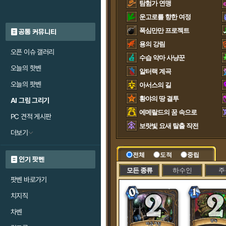
탐험가 연맹
운고로를 향한 여정
폭심만만 프로젝트
공통 커뮤니티
용의 강림
오픈 이슈 갤러리
수습 악마 사냥꾼
오늘의 핫벤
알터랙 계곡
오늘의 팟벤
아서스의 길
황야의 땅 결투
AI 그림 그리기
에메랄드의 꿈 속으로
PC 견적 게시판
보랏빛 요새 탈출 작전
더보기
전체
도적
중립
인기 팟벤
모든 종류
하수인
주
팟벤 바로가기
치지직
차벤