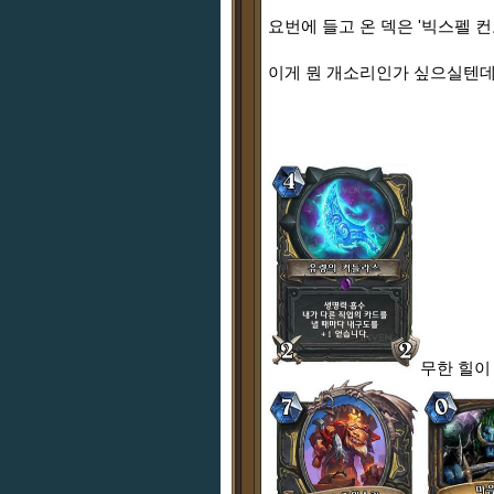
요번에 들고 온 덱은 '빅스펠 
이게 뭔 개소리인가 싶으실텐데 
무한 힐이