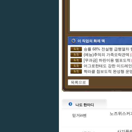
이 직업의 화제 덱
승률 68% 전설행 급행열차
(예능)추억의 가족오락관덱
[
[무과금] 하린이용 템포도적
목록으로
나도 한마디
노즈위스커가
믿거in벤
사기플랜