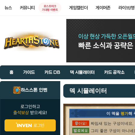
로스트아크
뉴스
커뮤니티
게임캘린더
게이머존
라이브/
기대평 이벤트
홈
가이드
카드 DB
덱 시뮬레이터
카드 공작소
하스스톤 인벤
덱 시뮬레이터
로그인하고
출석보상
받으세요!
이 덱을
평가
해
짜임새 있는 구성이네요, 
로그인
그리 좋은 구성이 아니네요