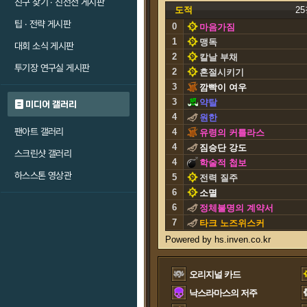
친구 찾기 · 친선전 게시판
도적
2
팁 · 전략 게시판
0
마음가짐
1
맹독
대회 소식 게시판
2
칼날 부채
투기장 연구실 게시판
2
혼절시키기
3
깜빡이 여우
3
약탈
미디어 갤러리
4
원한
팬아트 갤러리
4
유령의 커틀라스
4
짐승단 강도
스크린샷 갤러리
4
학술적 첩보
하스스톤 영상관
5
전력 질주
6
소멸
6
정체불명의 계약서
7
타크 노즈위스커
오리지널 카드
낙스라마스의 저주