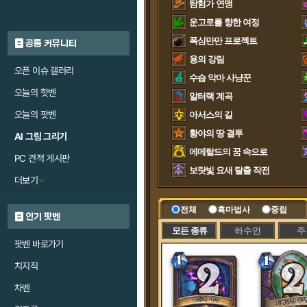
탐험가 연맹
운고로를 향한 여정
폭심만만 프로젝트
공통 커뮤니티
용의 강림
오픈 이슈 갤러리
수습 악마 사냥꾼
오늘의 핫벤
알터랙 계곡
오늘의 팟벤
아서스의 길
황야의 땅 결투
AI 그림 그리기
에메랄드의 꿈 속으로
PC 견적 게시판
보랏빛 요새 탈출 작전
더보기
전체
흑마법사
중립
인기 팟벤
모든 종류
하수인
주
팟벤 바로가기
치지직
차벤