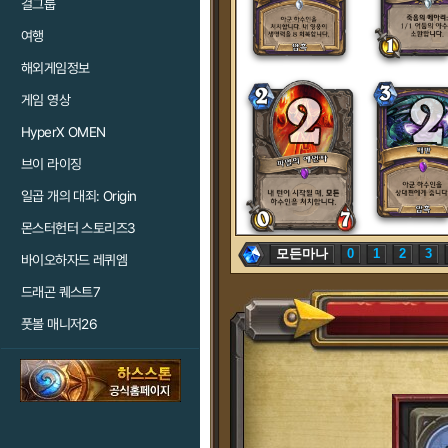
걸그룹
여행
해외게임정보
게임 영상
HyperX OMEN
브이 라이징
일곱 개의 대죄: Origin
몬스터헌터 스토리즈3
모든마나
0
1
2
3
바이오하자드 레퀴엠
드래곤 퀘스트7
풋볼 매니저26