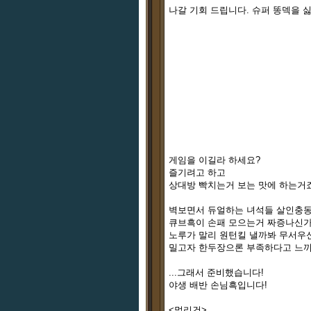
나갈 기회 드립니다. 슈퍼 똥덱을 
게임을 이길라 하세요?
즐기려고 하고
상대방 빡치는거 보는 맛에 하는거죠
벽보면서 듀얼하는 녀석들 살인충동
큐브흑이 손패 모으는거 짜증나신가
노루가 말리 원턴킬 낼까봐 무서우
밀고자 한두장으론 부족하다고 느끼죠
...그래서 준비했습니다!
야생 배반 손님흑입니다!
<멀리건>