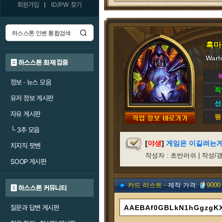
회원가입
ID/PW 찾기
흑마
Warl
하스스톤 화제 집중
정보 · 뉴스 모음
직
유저 정보 게시판
선
자유 게시판
평
└
3추 모음
[
야생
]
게임은 이길려는게 
치지직 팟벤
작성자 : 초반러쉬 | 작성/갱신일 
SOOP 게시판
카드 리스트 -
제작 가격:
9000
하스스톤 커뮤니티
질문과 답변 게시판