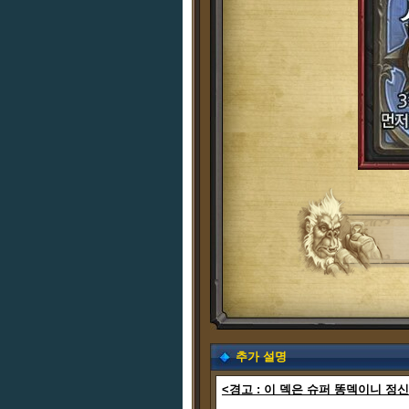
추가 설명
<경고 : 이 덱은 슈퍼 똥덱이니 정