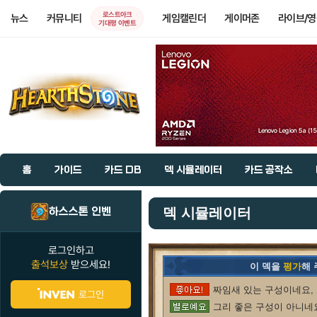
로스트아크
뉴스
커뮤니티
게임캘린더
게이머존
라이브/
기대평 이벤트
홈
가이드
카드 DB
덱 시뮬레이터
카드 공작소
하스스톤 인벤
덱 시뮬레이터
로그인하고
출석보상
받으세요!
이 덱을
평가
해
짜임새 있는 구성이네요, 
로그인
그리 좋은 구성이 아니네요