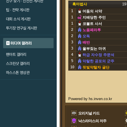
친구 찾기 · 친선전 게시판
흑마법사
1
팁 · 전략 게시판
1
어둠의 서약
1
지배당한 주민
대회 소식 게시판
1
코볼트 사서
투기장 연구실 게시판
2
노움페라투
2
모독
3
배반
미디어 갤러리
3
울부짖는 마귀
팬아트 갤러리
4
하급 자수정 주문석
5
악랄한 공포의 군주
스크린샷 갤러리
10
핏빛약탈자 굴단
하스스톤 영상관
오리지널 카드
낙스라마스의 저주