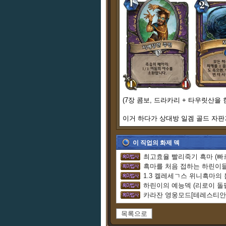
(7장 콤보, 드라카리 + 타우릿산을
이거 하다가 상대방 일겜 골드 자판
이 직업의 화제 덱
최고효율 빨리죽기 흑마 (빠
1.3 켈레세ㄱ스 위니흑마의
하린이의 예능덱 (리로이 돌
카라잔 영웅모드[테레스티안 
목록으로