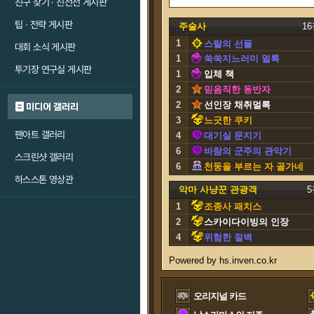
친구 찾기 · 친선전 게시판
팁 · 전략 게시판
주술사
1
1
스랄의 선물
대회 소식 게시판
1
쑥쑥지느러미 멀록
투기장 연구실 게시판
1
입체 책
2
믿음직한 동반자
2
선인장 채취멀록
미디어 갤러리
3
느긋한 쿠키
팬아트 갤러리
4
대기실 문지기
6
바람의 군주의 관악기
스크린샷 갤러리
6
천둥을 부르는 자 골가네
하스스톤 영상관
스
악마 사냥꾼 관광객
5
1
조종사 패치스
2
스카이다이빙의 인장
4
위험한 절벽
오리지널 카드