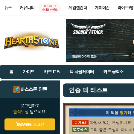
로스트아크
뉴스
커뮤니티
게임캘린더
게이머존
라이브/
기대평 이벤트
홈
가이드
카드 DB
덱 시뮬레이터
카드 공작소
하스스톤 인벤
인증 덱 리스트
로그인하고
출석보상
받으세요!
이 덱을
평가
해
짜임새 있는 구성이네요, 
로그인
그리 좋은 구성이 아니네요