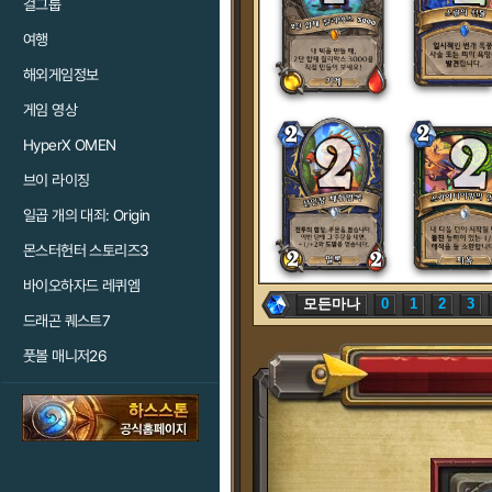
걸그룹
여행
해외게임정보
게임 영상
HyperX OMEN
브이 라이징
일곱 개의 대죄: Origin
몬스터헌터 스토리즈3
바이오하자드 레퀴엠
모든마나
0
1
2
3
드래곤 퀘스트7
풋볼 매니저26