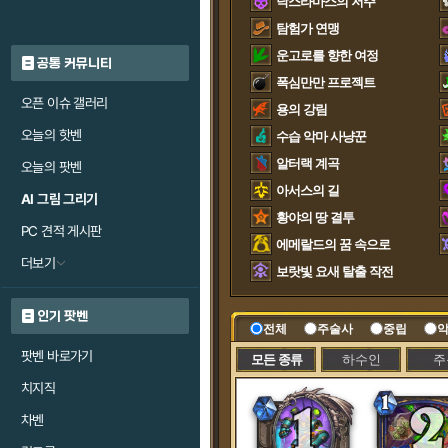
낙스라마스의 저주
탐험가 연맹
운고로를 향한 여정
공통 커뮤니티
폭심만만 프로젝트
오픈 이슈 갤러리
용의 강림
오늘의 핫벤
수습 악마 사냥꾼
알터랙 계곡
오늘의 팟벤
아서스의 길
AI 그림 그리기
황야의 땅 결투
PC 견적 게시판
에메랄드의 꿈 속으로
더보기
보랏빛 요새 탈출 작전
인기 팟벤
전체
주술사
중립
악
팟벤 바로가기
모든 종류
하수인
주
치지직
차벤