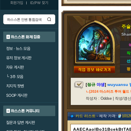
회원가입
ID/PW 찾기
주술
Sham
하스스톤 화제 집중
정보 · 뉴스 모음
직
유저 정보 게시판
선
자유 게시판
평
└
3추 모음
[
정규
야생
]
wuyuansu
치지직 팟벤
ㄴ[2024 마스터즈 투어 월드
SOOP 게시판
작성자 : Oddse | 작성/갱신일 
하스스톤 커뮤니티
카드 리스트 -
제작 가격:
1012
질문과 답변 게시판