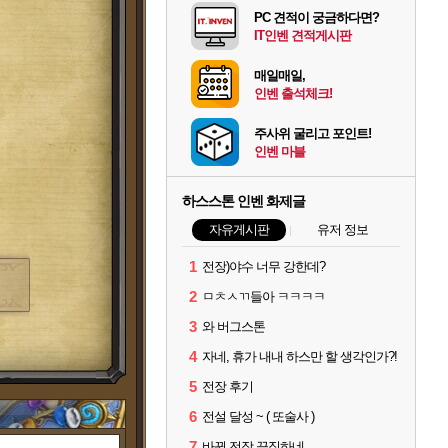
PC 견적이 궁금하다면?
IT인벤 견적게시판
매일매일,
인벤 출석체크!
주사위 굴리고 포인트!
인벤 마블
하스스톤 인벤 화제글
자유게시판
유저 정보
1
전장)야수 너무 강한데?
2
ㅁㅊㅅㄲ들아 ㅋㅋㅋㅋ
3
와 버그스톤
4
자네, 휴가 내내 하스만 할 생각인가?!
5
전장 후기
6
전설 달성 ~ ( 또술사 )
7
바뀐 전장 끔직하네..