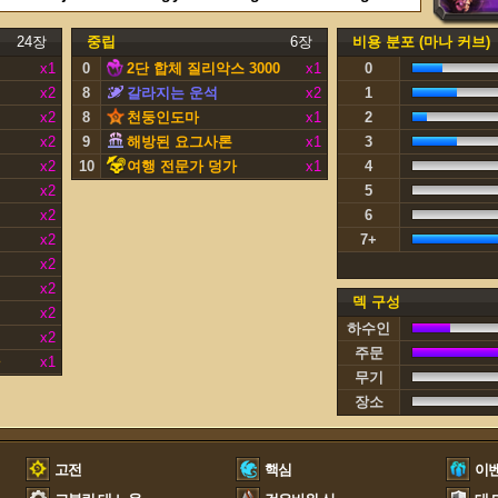
24장
중립
6장
비용 분포 (마나 커브)
x1
0
2단 합체 질리악스 3000
x1
0
x2
8
갈라지는 운석
x2
1
x2
8
천둥인도마
x1
2
x2
9
해방된 요그사론
x1
3
x2
10
여행 전문가 덩가
x1
4
x2
5
x2
6
x2
7+
x2
x2
덱 구성
x2
하수인
x2
주문
x1
무기
장소
고전
핵심
이