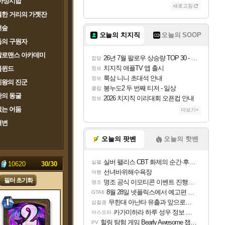
마상시합
새로고침
한 거리의 가젯잔
녀숲
오늘의 치지직
오늘의 SOOP
둠의 구원자
칼로맨스 아카데미
26년 7월 팔로우 상승량 TOP 30 - 월간 치지직
잡담
치지직 애플TV 앱 출시
톰윈드
정보
룩삼 니니 초대석 안내
정보
치왕의 진군
봉누도2 두 번째 티저 - 일상
클립
의 동굴
2026 치지직 이리대회 오픈컵 안내
정보
는 어둠
더보기+
격변
오늘의 팟벤
오늘의 핫벤
실버 팰리스 CBT 화제의 순간·후기 모음
실팰
:
10620
30/
30
선녀바위해수욕장
여행
필터 초기화
명조 공식 이모티콘 이벤트 진행해봤습니다! 참여부터 추첨까지????
명조
8월 28일 넷플릭스에서 예고편 공개 예정
GTA6
무한대 아난타 유출과 앞으로의 예상 (루머)
섭컬겜
카가미하라 하루 성우 정보 및 주요 필모
아스오라
힐링 탐험 게임 Bearly Awesome 챕터 1 트레일러
PV