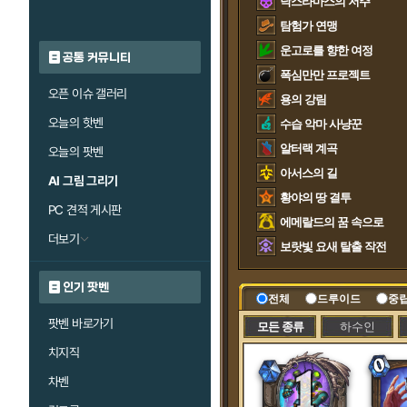
낙스라마스의 저주
탐험가 연맹
운고로를 향한 여정
공통 커뮤니티
폭심만만 프로젝트
오픈 이슈 갤러리
용의 강림
오늘의 핫벤
수습 악마 사냥꾼
알터랙 계곡
오늘의 팟벤
아서스의 길
AI 그림 그리기
황야의 땅 결투
PC 견적 게시판
에메랄드의 꿈 속으로
더보기
보랏빛 요새 탈출 작전
인기 팟벤
전체
드루이드
중
팟벤 바로가기
모든 종류
하수인
치지직
차벤