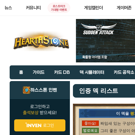
로스트아크
뉴스
커뮤니티
게임캘린더
게이머존
기대평 이벤트
홈
가이드
카드 DB
덱 시뮬레이터
카드 공작소
하스스톤 인벤
인증 덱 리스트
로그인하고
출석보상
받으세요!
이 덱을
평
짜임새 있는 구성이네
로그인
그리 좋은 구성이 아