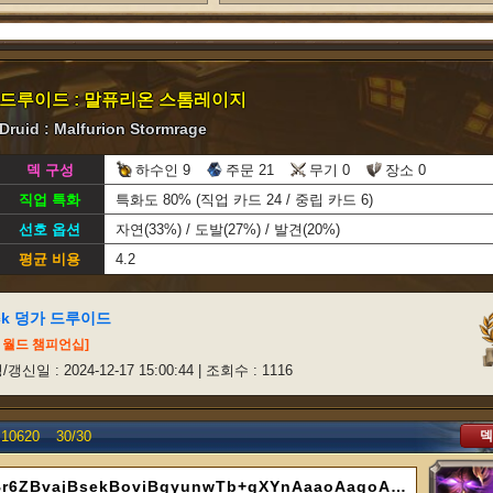
드루이드 : 말퓨리온 스톰레이지
Druid : Malfurion Stormrage
덱 구성
하수인 9
주문 21
무기 0
장소 0
직업 특화
특화도 80% (직업 카드 24 / 중립 카드 6)
선호 옵션
자연(33%) / 도발(27%) / 발견(20%)
평균 비용
4.2
ck 덩가 드루이드
어 월드 챔피언십]
갱신일 : 2024-12-17 15:00:44 | 조회수 : 1116
덱
10620
30/
30
AAECAZICBp/zBamVBr6ZBvajBsekBoviBgyunwTb+gXYnAaaoAagoAbvqQbDugbQygbzygat4gad4wad6wYA