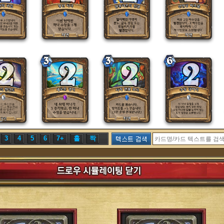
3
4
5
6
7+
홀
짝