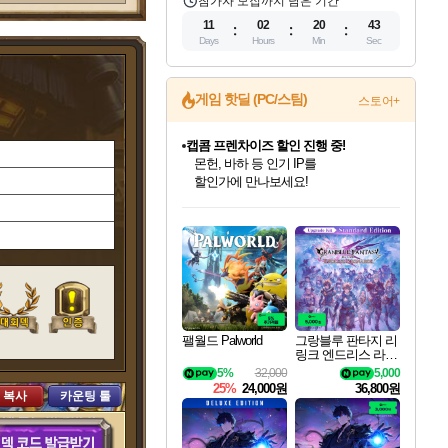
참가자 모집까지 남은 기간
11
02
20
42
Days
Hours
Min
Sec
게임 핫딜 (PC/스팀)
스토어+
캡콤 프렌차이즈 할인 진행 중!
몬헌, 바하 등 인기 IP를
할인가에 만나보세요!
인벤게임즈 8월 특별 할인!
드래곤소드: 어웨이크닝 입점!
문명 7 특별 할인!
마블 투혼 파이팅 소울즈 정식출시!
귀무자: 검의 길 예약 판매 중!
비스트 오브 리인카네이션 정식 출시!
커세어 코브 출시 기념 할인!
더 렐릭 퍼스트 가디언 정식 출시
베데스다 40주년 기념 할인 중!
캡콤 일부 상품 상시 할인
스타워즈 은하계 레이서
로블록스 기프트 카드 공식 입점
인기 퍼블리셔 모음!
스팀으로 만나는 드래곤소드!
조선&고려 DLC 출시 예정
마블 히어로 총 출동&화려한 격투!
10% 할인과
게임프릭 신작 IP
해적'섬'을 발전시키자!
설화x하드코어 액션!
베데스다의 명작들을
몬헌 와일즈 & 드래곤즈 도그마2
인벤게임즈에서 10% 추가 적립
Robux를 가장 안전하고
최대 90% 할인가를 만나보세요!
네이버혜택과 함께 만나보세요!
50%할인&추가 적립까지!
네이버 포인트 혜택까지!
이니&베니 혜택까지!
네이버 혜택가와 함께 예약하세요!
할인&네이버혜택으로 만나보세요!
네이버페이 혜택과 만나보세요!
40주년 프로모션으로 만나보세요!
일부 에디션 상시 할인!
혜택으로 예약 판매 중
편안하게 충전하세요
팰월드 Palworld
그랑블루 판타지 리
링크 엔드리스 라그
나로크 업그레이드
5%
32,000
5,000
킷 Granblue Fantasy
25%
24,000원
36,800원
 복사
카운팅 툴
Relink Endless Ragn
arok Upgrade Kit DL
C