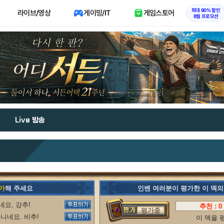
최대 90% 할인
라이브/영상
게이밍/IT
게임스토어
8월 프로모션
Live 방송
가
해 주세요
인벤 여러분이 평가한 이 덱
요, 강추!
추천 :
0
평가중
니네요. 비추!
이 덱을 