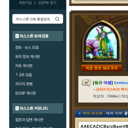
회원가입
ID/PW 찾기
하스스톤 화제 집중
정보 · 뉴스 모음
유저 정보 게시판
자유 게시판
└
3추 모음
[
정규
야생
]
hemlo
치지직 팟벤
ㄴ[2024 마스터즈 투
SOOP 게시판
작성자 : Oddse | 작성/
하스스톤 커뮤니티
카드 리스트 -
제작 가격:
질문과 답변 게시판