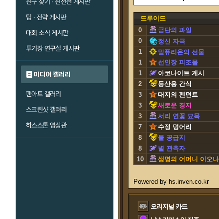
친구 찾기 · 친선전 게시판
팁 · 전략 게시판
드루이드
0
금단의 과일
대회 소식 게시판
0
정신 자극
투기장 연구실 게시판
1
말퓨리온의 선물
1
선인장 피조물
1
아코나이트 계시
미디어 갤러리
2
등산용 간식
팬아트 갤러리
3
대지의 펜던트
3
새로운 경지
스크린샷 갤러리
3
서리 연꽃 묘목
하스스톤 영상관
7
수정 덩어리
8
물 공급지
8
별 관측자
10
생명의 어머니 이오나
오리지널 카드