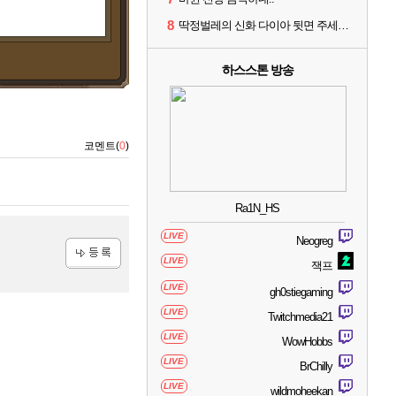
8
딱정벌레의 신화 다이아 뒷면 주세요 징징글
하스스톤 방송
코멘트(
0
)
Ra1N_HS
LIVE
Neogreg
LIVE
잭프
등록
LIVE
gh0stiegaming
LIVE
Twitchmedia21
LIVE
WowHobbs
LIVE
BrChilly
LIVE
wildmoheekan