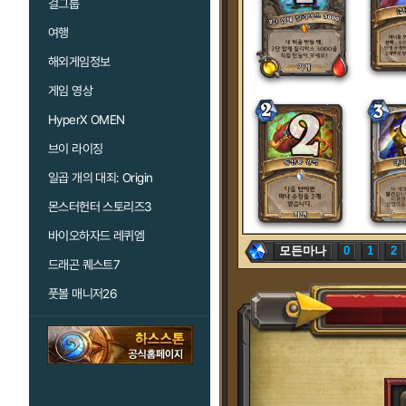
걸그룹
여행
해외게임정보
게임 영상
HyperX OMEN
브이 라이징
일곱 개의 대죄: Origin
몬스터헌터 스토리즈3
바이오하자드 레퀴엠
모든마나
0
1
2
드래곤 퀘스트7
풋볼 매니저26