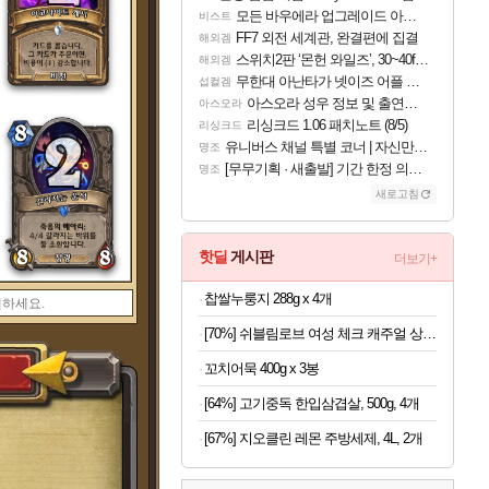
모든 바우에라 업그레이드 아이템 획득 위치 공략 (89개)
비스트
FF7 외전 세계관, 완결편에 집결
해외겜
스위치2판 ‘몬헌 와일즈’, 30~40fps 목표 추정
해외겜
무한대 아난타가 넷이즈 어플 달력에 일정 등록
섭컬겜
아스오라 성우 정보 및 출연작 모음
아스오라
리싱크드 1.06 패치노트 (8/5)
리싱크드
유니버스 채널 특별 코너 | 자신만의 스타일
명조
[무무기획 · 새출발] 기간 한정 의뢰 이벤트
명조
새로고침
핫딜
게시판
더보기+
찹쌀누룽지 288g x 4개
[70%] 쉬블림로브 여성 체크 캐주얼 상하의 세트 안드리 GW1780, FREE, 1세트
꼬치어묵 400g x 3봉
[64%] 고기중독 한입삼겹살, 500g, 4개
[67%] 지오클린 레몬 주방세제, 4L, 2개