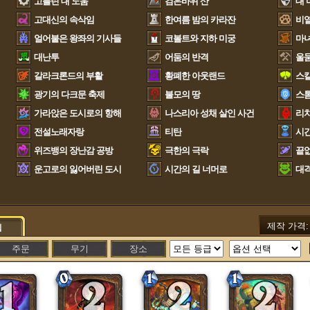
고블린 대 노움
검은바위 산
대 
고대신의 속삭임
한여름 밤의 카라잔
비열
얼어붙은 왕좌의 기사들
코볼트와 지하 미궁
마
대난투
어둠의 반격
울
갈라크론드의 부활
황폐한 아웃랜드
스
광기의 다크문 축제
불모의 땅
스
가라앉은 도시로의 항해
나스리아 성채 살인 사건
리
전설노래자랑
티탄
시간
위즈뱅의 장난감 공방
극한의 극락
끝없
운고로의 잃어버린 도시
시간의 길 너머로
대
제작 가격
립
주문
무기
장소