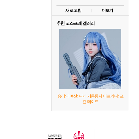
새로고침
더보기
추천 코스프레 갤러리
승리의 여신: 니케 기묭묭지 아르카나: 포
츈 메이트