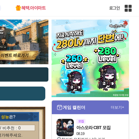
혜택.아이마트
로그인
인
벤
전
체
사
이
트
맵
게임 캘린더
더보기+
의
성능
은?
모집
아스오라 CBT 모집
/ 비추천 :
0
08.19
평가해주세요.