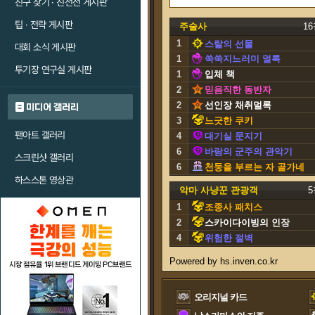
친구 찾기 · 친선전 게시판
팁 · 전략 게시판
주술사
1
1
스랄의 선물
대회 소식 게시판
1
쑥쑥지느러미 멀록
투기장 연구실 게시판
1
입체 책
2
믿음직한 동반자
2
선인장 채취멀록
미디어 갤러리
3
느긋한 쿠키
팬아트 갤러리
4
대기실 문지기
6
바람의 군주의 관악기
스크린샷 갤러리
6
천둥을 부르는 자 골가네
하스스톤 영상관
스
악마 사냥꾼 관광객
5
1
조종사 패치스
2
스카이다이빙의 인장
4
위험한 절벽
오리지널 카드