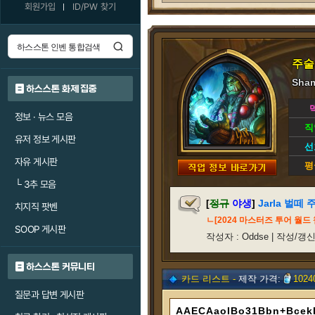
회원가입
ID/PW 찾기
주술
Sham
하스스톤 화제 집중
정보 · 뉴스 모음
직
유저 정보 게시판
선
자유 게시판
평
└
3추 모음
[
정규
야생
]
Jarla 벌떼
치지직 팟벤
ㄴ[2024 마스터즈 투어 월드
SOOP 게시판
작성자 : Oddse | 작성/갱신일 
하스스톤 커뮤니티
카드 리스트 -
제작 가격:
1024
질문과 답변 게시판