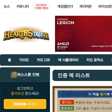
로스트아크
뉴스
커뮤니티
게임캘린더
게이머존
라이브/
기대평 이벤트
홈
가이드
카드 DB
덱 시뮬레이터
카드 공작소
하스스톤 인벤
인증 덱 리스트
로그인하고
출석보상
받으세요!
이 덱을
평가
해
짜임새 있는 구성이네요, 
로그인
그리 좋은 구성이 아니네요