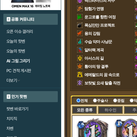
낙스라마스의 저주
탐험가 연맹
운고로를 향한 여정
공통 커뮤니티
폭심만만 프로젝트
오픈 이슈 갤러리
용의 강림
오늘의 핫벤
수습 악마 사냥꾼
알터랙 계곡
오늘의 팟벤
아서스의 길
AI 그림 그리기
황야의 땅 결투
PC 견적 게시판
에메랄드의 꿈 속으로
더보기
보랏빛 요새 탈출 작전
인기 팟벤
전체
주술사
중립
악
팟벤 바로가기
모든 종류
하수인
주
치지직
차벤