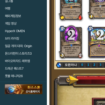
걸그룹
여행
해외게임정보
게임 영상
HyperX OMEN
브이 라이징
일곱 개의 대죄: Origin
몬스터헌터 스토리즈3
바이오하자드 레퀴엠
모든마나
0
1
2
3
드래곤 퀘스트7
풋볼 매니저26