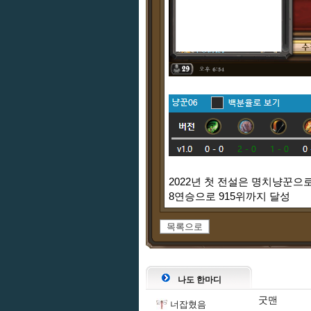
2022년 첫 전설은 명치냥꾼으로
8연승으로 915위까지 달성
목록으로
나도 한마디
굿맨
너잡혔음