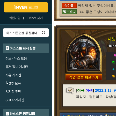
짜임새 있는 구성이네요, 
로그인
그리 좋은 구성이 아니네요
회원가입
ID/PW 찾기
사냥
Hunt
하스스톤 화제 집중
정보 · 뉴스 모음
직
유저 정보 게시판
선
자유 게시판
평
└
3추 모음
[
정규
야생
]
2022.1.1
치지직 팟벤
작성자 : 캡틴리드 | 작성/갱신일 
SOOP 게시판
하스스톤 커뮤니티