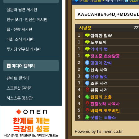
카드 리스트 -
제작 가격:
6120
질문과 답변 게시판
친구 찾기 · 친선전 게시판
사냥꾼
2
팁 · 전략 게시판
1
깜찍한 침략
대회 소식 게시판
1
노루토끼
1
투기장 연구실 게시판
악마의 벗
1
정조준 초승달궁
2
멍멍이 간식
미디어 갤러리
2
신속 사격
3
산양 탈것
팬아트 갤러리
3
조준 사격
스크린샷 갤러리
4
관통 사격
4
린링의 소총
하스스톤 영상관
4
전쟁노래 사육사
5
바라크 코도베인
5
짓밟는 코뿔소