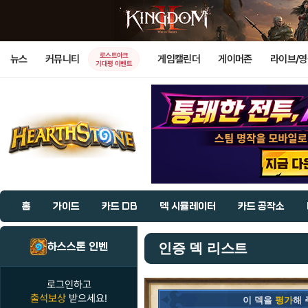
로스트아크
뉴스
커뮤니티
게임캘린더
게이머존
라이브/
기대평 이벤트
홈
가이드
카드 DB
덱 시뮬레이터
카드 공작소
하스스톤 인벤
인증 덱 리스트
로그인하고
출석보상
받으세요!
이 덱을
평가
해