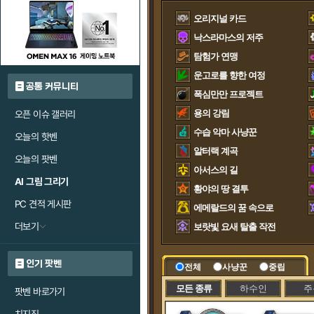
오리지널 카드
낙스라마스의 저주
탐험가 연맹
운고로를 향한 여정
공통 커뮤니티
폭심만만 프로젝트
용의 강림
오픈 이슈 갤러리
수습 악마 사냥꾼
오늘의 핫벤
알터랙 계곡
오늘의 팟벤
아서스의 길
AI 그림 그리기
황야의 땅 결투
PC 견적 게시판
에메랄드의 꿈 속으로
더보기
보랏빛 요새 탈출 작전
인기 팟벤
전체
사냥꾼
중립
모든 종류
하수인
주
팟벤 바로가기