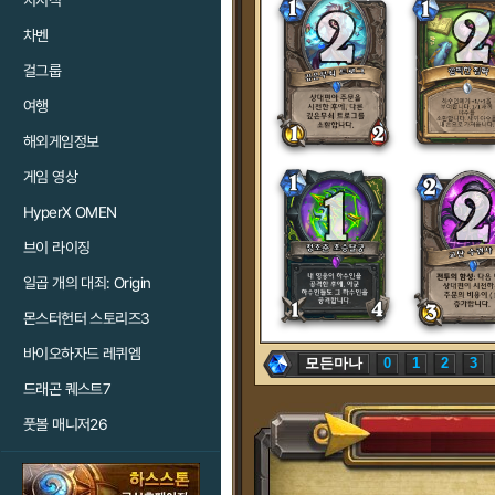
치지직
차벤
걸그룹
여행
해외게임정보
게임 영상
HyperX OMEN
브이 라이징
일곱 개의 대죄: Origin
몬스터헌터 스토리즈3
바이오하자드 레퀴엠
모든마나
0
1
2
3
드래곤 퀘스트7
풋볼 매니저26