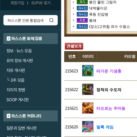
봉인 풀린 그림자
회원가입
ID/PW 찾기
대박몰이꾼
폭동 진압병
봉쇄
(장소)고위험 죄수 수용소
하스스톤 화제 집중
정보 · 뉴스 모음
번호
이미지
카드명
유저 정보 게시판
자유 게시판
215623
따가운 기생충
└
3추 모음
치지직 팟벤
215622
정적의 수도자
SOOP 게시판
215621
타오르는 주마등
하스스톤 커뮤니티
215620
멀록 게임
질문과 답변 게시판