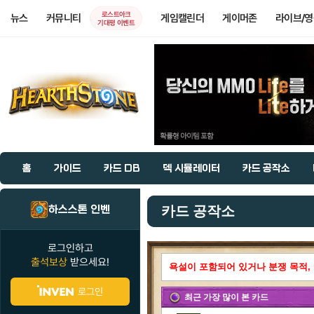
로스트아크
뉴스
커뮤니티
게임캘린더
게이머존
라이브/
기대평 이벤트
홈
가이드
카드 DB
덱 시뮬레이터
카드 공작소
하스스톤 인벤
카드 공작소
로그인하고
출석보상
받으세요!
욕설이 포함되어 있거나 분쟁 목적, 
로그인
최근 가장 많이 본 카드