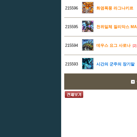
215596
화염폭풍 라그나키르
215595
천위일체 질리악스 MA
215594
데우스 요그 사로나
[2]
215593
시간의 군주의 장기말