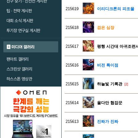
친구 찾기 · 친선전 게시판
215619
이리디크론의 피조물
팁 · 전략 게시판
대회 소식 게시판
215618
검은 심장
투기장 연구실 게시판
215617
평행 시간대 아귀조련
미디어 갤러리
팬아트 갤러리
215616
비전 특이점
스크린샷 갤러리
하스스톤 영상관
215615
하늘빛 기록관
[2]
215614
울다만 협잡꾼
215613
진짜가 진짜