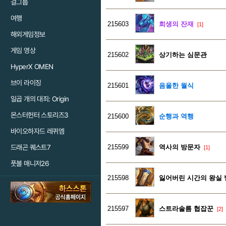
걸그룹
여행
215603
희생의 잔재
[1]
해외게임정보
게임 영상
215602
상기하는 심문관
HyperX OMEN
브이 라이징
215601
음울한 월식
일곱 개의 대죄: Origin
몬스터헌터 스토리즈3
215600
순행과 역행
바이오하자드 레퀴엠
드래곤 퀘스트7
215599
역사의 방문자
[1]
풋볼 매니저26
215598
잃어버린 시간의 왕실 
215597
스트라솔름 협잡꾼
[2]