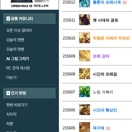
215612
황혼의 모래시계
[1]
공통 커뮤니티
215611
옛 시대의 공포
오픈 이슈 갤러리
215610
차원문 지배자 주르반
오늘의 핫벤
오늘의 팟벤
215609
모래 강타
AI 그림 그리기
PC 견적 게시판
215608
시간의 모래검
더보기
215607
느린 거북이
인기 팟벤
팟벤 바로가기
215606
시간의 행상인
치지직
차벤
215605
재구매
[1]