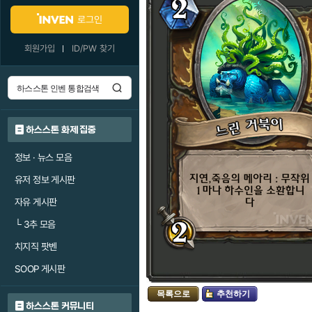
로그인
회원가입
ID/PW 찾기
하스스톤 화제 집중
정보 · 뉴스 모음
유저 정보 게시판
자유 게시판
└
3추 모음
치지직 팟벤
SOOP 게시판
목록으로
추천하기
하스스톤 커뮤니티