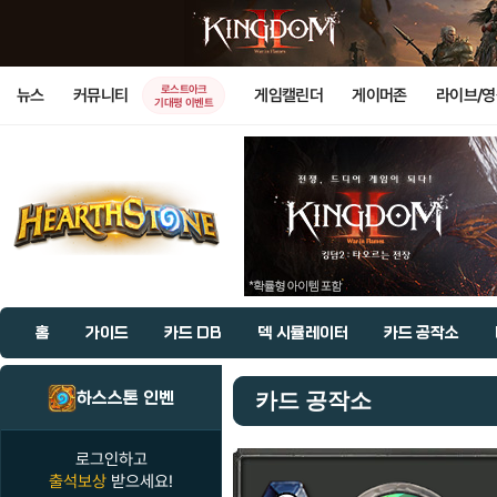
로스트아크
뉴스
커뮤니티
게임캘린더
게이머존
라이브/
기대평 이벤트
홈
가이드
카드 DB
덱 시뮬레이터
카드 공작소
하스스톤 인벤
카드 공작소
로그인하고
출석보상
받으세요!