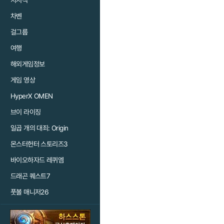
치지직
차벤
걸그룹
여행
해외게임정보
게임 영상
HyperX OMEN
브이 라이징
일곱 개의 대죄: Origin
몬스터헌터 스토리즈3
바이오하자드 레퀴엠
드래곤 퀘스트7
풋볼 매니저26