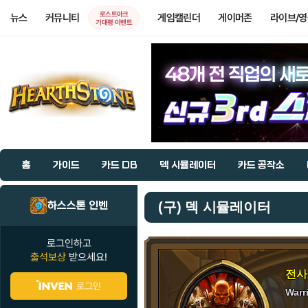
로스트아크
뉴스
커뮤니티
게임캘린더
게이머존
라이브/
기대평 이벤트
홈
가이드
카드 DB
덱 시뮬레이터
카드 공작소
하스스톤 인벤
(구) 덱 시뮬레이터
로그인하고
출석보상
받으세요!
전사
로그인
Warr