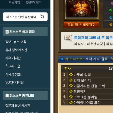
회원가입
ID/PW 찾기
직
선
평
하스스톤 화제 집중
트럼프의 10레벨 후 입
정보 · 뉴스 모음
작성자 : 타우렌냥꾼 | 작성/갱신일
유저 정보 게시판
자유 게시판
카드 리스트 -
제작 가격:
0
3
└
3추 모음
전사
1
치지직 팟벤
1
마무리 일격
2
방패 올리기
SOOP 게시판
2
이글거리는 전쟁 도끼
2
회전베기
하스스톤 커뮤니티
4
코르크론 정예병
5
아케이나이트 도끼
질문과 답변 게시판