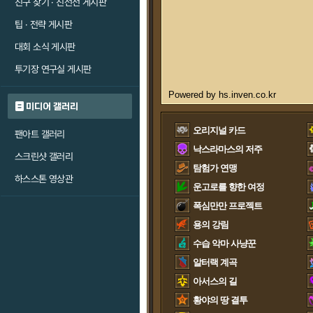
친구 찾기 · 친선전 게시판
팁 · 전략 게시판
대회 소식 게시판
투기장 연구실 게시판
미디어 갤러리
오리지널 카드
팬아트 갤러리
낙스라마스의 저주
스크린샷 갤러리
탐험가 연맹
하스스톤 영상관
운고로를 향한 여정
폭심만만 프로젝트
용의 강림
수습 악마 사냥꾼
알터랙 계곡
아서스의 길
황야의 땅 결투