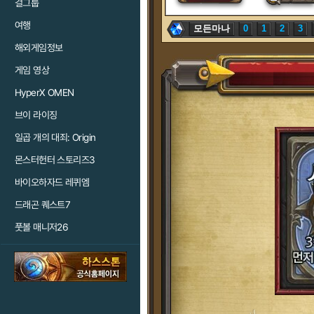
걸그룹
여행
모든마나
0
1
2
3
해외게임정보
게임 영상
HyperX OMEN
브이 라이징
일곱 개의 대죄: Origin
몬스터헌터 스토리즈3
바이오하자드 레퀴엠
드래곤 퀘스트7
풋볼 매니저26