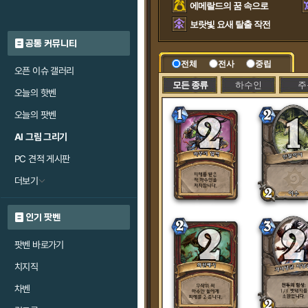
에메랄드의 꿈 속으로
보랏빛 요새 탈출 작전
공통 커뮤니티
전체
전사
중립
오픈 이슈 갤러리
모든 종류
하수인
주
오늘의 핫벤
오늘의 팟벤
AI 그림 그리기
PC 견적 게시판
더보기
인기 팟벤
팟벤 바로가기
치지직
차벤