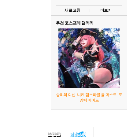
새로고침
더보기
추천 코스프레 갤러리
승리의 여신: 니케 팀스파클-륨 마스트: 로
망틱 메이드