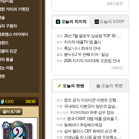
마상시합
새로고침
한 거리의 가젯잔
녀숲
오늘의 치지직
오늘의 SOOP
둠의 구원자
칼로맨스 아카데미
26년 7월 팔로우 상승량 TOP 30 - 월간 치지직
잡담
치지직 애플TV 앱 출시
톰윈드
정보
룩삼 니니 초대석 안내
정보
치왕의 진군
봉누도2 두 번째 티저 - 일상
클립
의 동굴
2026 치지직 이리대회 오픈컵 안내
정보
는 어둠
더보기+
격변
오늘의 팟벤
오늘의 핫벤
명조 공식 이모티콘 이벤트 진행해봤습니다! 참여부터 추첨까지????
명조
:
6300
30/
30
국내에도 이쁜곳이 많은것 같습니다
여행
필터 초기화
카가미하라 하루 성우 정보 및 주요 필모
아스오라
중국 CXMT, D램 매출 점유율 7%…글로벌 4위로 부상
해외겜
동해바다 추암해수욕장
여행
실버 팰리스 CBT 화제의 순간·후기 모음
실팰
선생님들 차 시동 끌 때 꾸르륵소리나는데
차벤