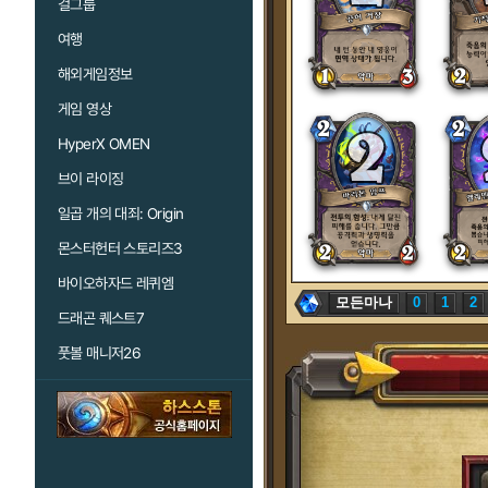
걸그룹
여행
해외게임정보
게임 영상
HyperX OMEN
브이 라이징
일곱 개의 대죄: Origin
몬스터헌터 스토리즈3
바이오하자드 레퀴엠
모든마나
0
1
2
드래곤 퀘스트7
풋볼 매니저26