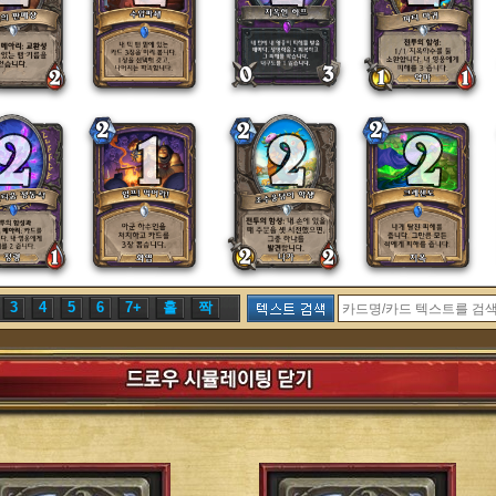
3
4
5
6
7+
홀
짝