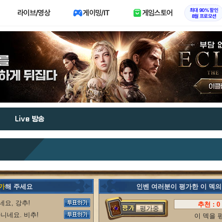
최대 90% 할인
라이브/영상
게이밍/IT
게임스토어
8월 프로모션
Live 방송
가
해 주세요
인벤 여러분이 평가한 이 덱
요, 강추!
추천 :
0
평가중
니네요. 비추!
이 덱을 