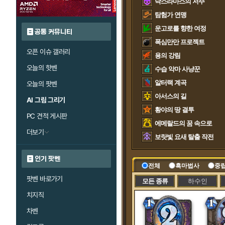
낙스라마스의 저주
탐험가 연맹
운고로를 향한 여정
공통 커뮤니티
폭심만만 프로젝트
오픈 이슈 갤러리
용의 강림
오늘의 핫벤
수습 악마 사냥꾼
알터랙 계곡
오늘의 팟벤
아서스의 길
AI 그림 그리기
황야의 땅 결투
PC 견적 게시판
에메랄드의 꿈 속으로
더보기
보랏빛 요새 탈출 작전
인기 팟벤
전체
흑마법사
중
팟벤 바로가기
모든 종류
하수인
치지직
차벤