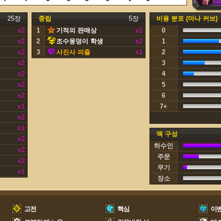
25장
중립
5장
비용 분포 (마나 커브)
x2
1
기적의 판매상
x2
0
x2
2
조수웅덩이 학생
x2
1
x2
3
사진사 피즐
x1
2
x2
3
x2
4
x2
5
x2
6
x1
7+
x2
x1
덱 구성
x2
하수인
x2
주문
x2
무기
x1
장소
고전
핵심
이