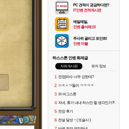
PC 견적이 궁금하다면?
IT인벤 견적게시판
매일매일,
인벤 출석체크!
주사위 굴리고 포인트!
인벤 마블
하스스톤 인벤 화제글
자유게시판
유저 정보
1
전장)야수 너무 강한데?
2
ㅁㅊㅅㄲ들아 ㅋㅋㅋㅋ
3
와 버그스톤
4
자네, 휴가 내내 하스만 할 생각인가?!
5
전장 후기
6
전설 달성 ~ ( 또술사 )
7
바뀐 전장 끔직하네..