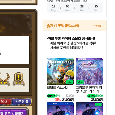
참가자 모집까지 남은 기간
11
06
28
13
Days
Hours
Min
Sec
게임 핫딜 (PC/스팀)
스토어+
마블 투혼 파이팅 소울즈 정식출시!
마블 히어로 총 출동&화려한 격투!
네이버 포인트 혜택까지!
인벤게임즈 8월 특별 할인!
드래곤소드: 어웨이크닝 입점!
문명 7 특별 할인!
귀무자: 검의 길 예약 판매 중!
비스트 오브 리인카네이션 정식 출시!
커세어 코브 출시 기념 할인!
더 렐릭 퍼스트 가디언 정식 출시
베데스다 40주년 기념 할인 중!
캡콤 프렌차이즈 할인 진행 중!
캡콤 일부 상품 상시 할인
스타워즈 은하계 레이서
로블록스 기프트 카드 공식 입점
)
인기 퍼블리셔 모음!
스팀으로 만나는 드래곤소드!
조선&고려 DLC 출시 예정
10% 할인과
게임프릭 신작 IP
해적'섬'을 발전시키자!
설화x하드코어 액션!
베데스다의 명작들을
몬헌, 바하 등 인기 IP를
몬헌 와일즈 & 드래곤즈 도그마2
인벤게임즈에서 10% 추가 적립
Robux를 가장 안전하고
최대 90% 할인가를 만나보세요!
네이버혜택과 함께 만나보세요!
50%할인&추가 적립까지!
이니&베니 혜택까지!
네이버 혜택가와 함께 예약하세요!
할인&네이버혜택으로 만나보세요!
네이버페이 혜택과 만나보세요!
40주년 프로모션으로 만나보세요!
할인가에 만나보세요!
일부 에디션 상시 할인!
혜택으로 예약 판매 중
편안하게 충전하세요
팰월드 Palworld
그랑블루 판타지 리
링크 엔드리스 라그
나로크 업그레이드
5%
32,000
5,000
킷 Granblue Fantasy
25%
24,000원
36,800원
 복사
카운팅 툴
Relink Endless Ragn
arok Upgrade Kit DL
C