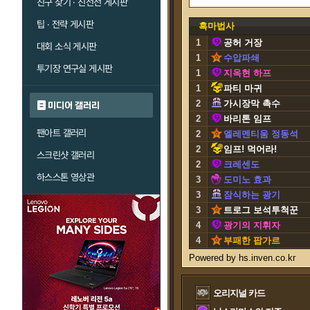
친구 찾기 · 친선전 게시판
팁 · 전략 게시판
흑마법사
1
공허 거장
대회 소식 게시판
1
수압파쇄
투기장 연구실 게시판
1
지옥현 하프
1
파티 마귀
2
가시장막 촉수
미디어 갤러리
2
바리톤 임프
팬아트 갤러리
2
엘레멘티움 정동석
2
임프! 먹어라!
스크린샷 갤러리
2
크레센도
하스스톤 영상관
3
도미노 효과
3
잠식하는 광기
3
트로그 보석투척꾼
4
광기의 지휘자
4
부패한 팝가르
오리지널 카드