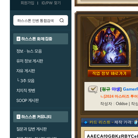
회원가입
ID/PW 찾기
하스스톤 화제 집중
정보 · 뉴스 모음
유저 정보 게시판
자유 게시판
└
3추 모음
[
정규
야생
]
Gamer
치지직 팟벤
ㄴ[2024 마스터즈 투
SOOP 게시판
작성자 : Oddse | 작성/
하스스톤 커뮤니티
카드 리스트 -
제작 가격:
질문과 답변 게시판