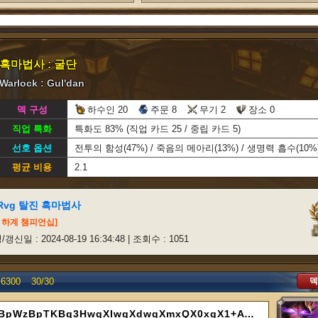
흑마법사 : 굴단
Warlock : Gul'dan
덱 구성
하수인 20
주문 8
무기 2
장소 0
직업 특화
특화도 83% (직업 카드 25 / 중립 카드 5)
선호 옵션
전투의 함성(47%) / 죽음의 메아리(13%) / 생명력 흡수(10%
평균 비용
2.1
Rvg 탈진 흑마법사
어 하계 챔피언십]
갱신일 : 2024-08-19 16:34:48 | 조회수 : 1051
덱
6300
30/
30
AAECAf0GBKzRBYCeBpWzBpTKBg3HwgXIwgXdwgXmxQX0xgX1+AWFjgaJmQaEngaioAajoAbCvgaVygYA