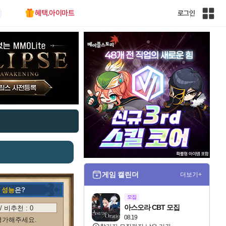
혜택.아이마트
로그인
인
벤
전
체
사
이
트
맵
게임 캘린더
더보기+
의
성능
은?
모집
아스오라 CBT 모집
/ 비추천 :
0
08.19
평가해주세요.