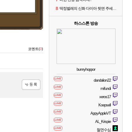
8
딱정벌레의 신화 다이아 뒷면 주세요 징징글
하스스톤 방송
코멘트(
0
)
bunnyhoppor
LIVE
dandalion22
LIVE
mifundi
등록
LIVE
xeros17
LIVE
Koepsell
LIVE
AppyAppleVT
LIVE
AL_Krispie
LIVE
철면수심