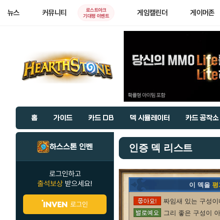
로스트아크
뉴스
커뮤니티
게임캘린더
게이머존
기대평 이벤트
홈
가이드
카드 DB
덱 시뮬레이터
카드 공작소
하스스톤 인벤
인증 덱 리스트
로그인하고
출석보상
받으세요!
이 덱을
평
짜임새 있는 구성이네
로그인
그리 좋은 구성이 아