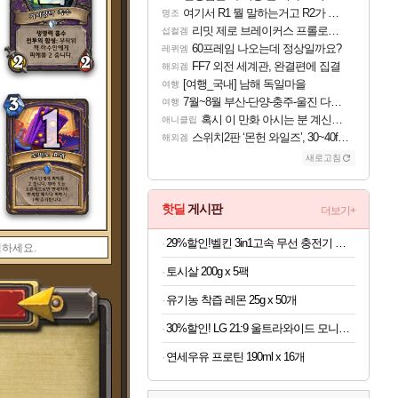
여기서 R1 뭘 말하는거고 R2가 뭘말하는걸까요?
명조
리밋 제로 브레이커스 프롤로그 테스트 후기 영상 업로드
섭컬겜
60프레임 나오는데 정상일까요?
레퀴엠
FF7 외전 세계관, 완결편에 집결
해외겜
[여행_국내] 남해 독일마을
여행
7월~8월 부산-단양-충주-울진 다녀왔어요~
여행
혹시 이 만화 아시는 분 계신가요
애니클립
스위치2판 ‘몬헌 와일즈’, 30~40fps 목표 추정
해외겜
새로고침
핫딜
게시판
더보기+
29%할인!벨킨 3in1고속 무선 충전기 갤럭시S26 아이폰17 호환
토시살 200g x 5팩
유기농 착즙 레몬 25g x 50개
30%할인! LG 21:9 울트라와이드 모니터 34인치
연세우유 프로틴 190ml x 16개