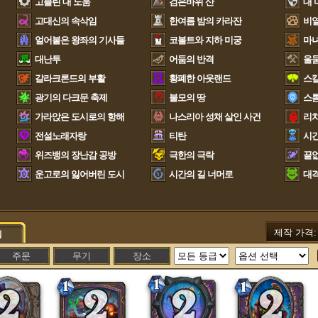
고블린 대 노움
검은바위 산
대 
고대신의 속삭임
한여름 밤의 카라잔
비열
얼어붙은 왕좌의 기사들
코볼트와 지하 미궁
마
대난투
어둠의 반격
울
갈라크론드의 부활
황폐한 아웃랜드
스
광기의 다크문 축제
불모의 땅
스
가라앉은 도시로의 항해
나스리아 성채 살인 사건
리
전설노래자랑
티탄
시간
위즈뱅의 장난감 공방
극한의 극락
끝없
운고로의 잃어버린 도시
시간의 길 너머로
대
제작 가격
립
주문
무기
장소