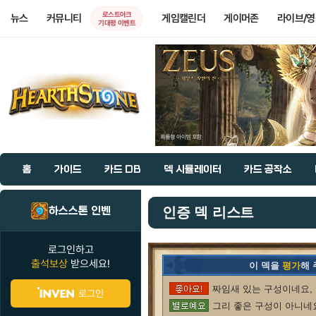
로스트아크
뉴스
커뮤니티
게임캘린더
게이머존
라이브/
기대평 이벤트
홈
가이드
카드 DB
덱 시뮬레이터
카드 공작소
하스스톤 인벤
인증 덱 리스트
로그인하고
출석보상
받으세요!
이 덱을
평가
해
짜임새 있는 구성이네요, 
로그인
그리 좋은 구성이 아니네요