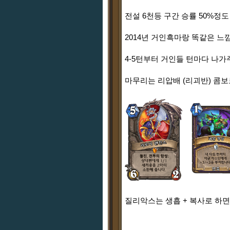
전설 6천등 구간 승률 50%정도
2014년 거인흑마랑 똑같은 느
4-5턴부터 거인들 턴마다 나가
마무리는 리압배 (리괴반) 콤보
질리악스는 생흡 + 복사로 하면