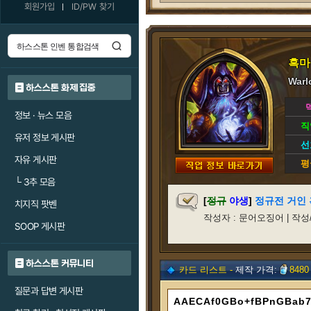
회원가입
ID/PW 찾기
흑마
Warl
하스스톤 화제 집중
정보 · 뉴스 모음
직
유저 정보 게시판
선
자유 게시판
평
└
3추 모음
[
정규
야생
]
정규전 거인 흑
치지직 팟벤
작성자 : 문어오징어 | 작성/갱신일
SOOP 게시판
하스스톤 커뮤니티
카드 리스트 -
제작 가격:
8480
질문과 답변 게시판