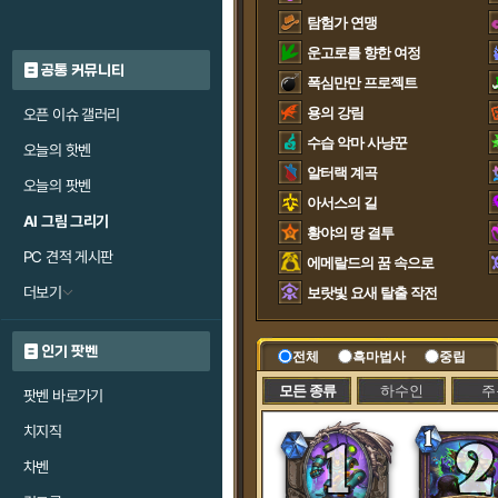
탐험가 연맹
운고로를 향한 여정
공통 커뮤니티
폭심만만 프로젝트
용의 강림
오픈 이슈 갤러리
수습 악마 사냥꾼
오늘의 핫벤
알터랙 계곡
오늘의 팟벤
아서스의 길
AI 그림 그리기
황야의 땅 결투
PC 견적 게시판
에메랄드의 꿈 속으로
더보기
보랏빛 요새 탈출 작전
인기 팟벤
전체
흑마법사
중립
모든 종류
하수인
주
팟벤 바로가기
치지직
차벤