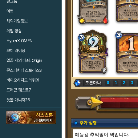
걸그룹
여행
해외게임정보
게임 영상
HyperX OMEN
브이 라이징
일곱 개의 대죄: Origin
몬스터헌터 스토리즈3
바이오하자드 레퀴엠
모든마나
0
1
2
3
드래곤 퀘스트7
풋볼 매니저26
추가 설명
예능용 추억팔이 덱입니다.