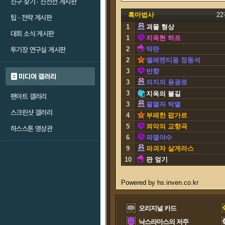
친구 찾기 · 친선전 게시판
흑마법사
2
팁 · 전략 게시판
1
괴물 형상
대회 소식 게시판
1
지옥현 하프
2
막판
투기장 연구실 게시판
2
엘레멘티움 정동석
3
반향
미디어 갤러리
3
의지의 용광로
3
지옥의 불길
팬아트 갤러리
3
필멸자 박멸
스크린샷 갤러리
4
부패한 팝가르
5
죄악의 교향곡
하스스톤 영상관
6
파멸야수
9
파괴자 살게라스
10
판 엎기
오리지널 카드
낙스라마스의 저주