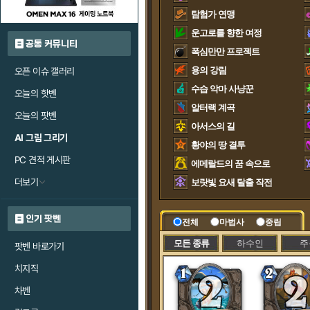
탐험가 연맹
운고로를 향한 여정
공통 커뮤니티
폭심만만 프로젝트
용의 강림
오픈 이슈 갤러리
수습 악마 사냥꾼
오늘의 핫벤
알터랙 계곡
오늘의 팟벤
아서스의 길
AI 그림 그리기
황야의 땅 결투
PC 견적 게시판
에메랄드의 꿈 속으로
더보기
보랏빛 요새 탈출 작전
인기 팟벤
전체
마법사
중립
모든 종류
하수인
주
팟벤 바로가기
치지직
차벤