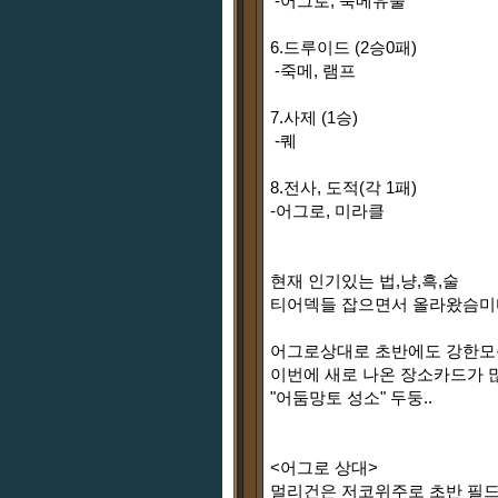
-어그로, 죽메유물
6.드루이드 (2승0패)
-죽메, 램프
7.사제 (1승)
-퀘
8.전사, 도적(각 1패)
-어그로, 미라클
현재 인기있는 법,냥,흑,술
티어덱들 잡으면서 올라왔슴미다
어그로상대로 초반에도 강한모
이번에 새로 나온 장소카드가 많
"어둠망토 성소" 두둥..
<어그로 상대>
멀리건은 저코위주로 초반 필드에