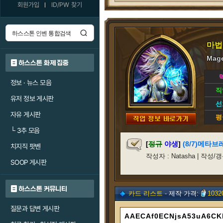
회원가입
ID/PW 찾기
마법
Mage
하스스톤 화제 집중
정보 · 뉴스 모음
직
유저 정보 게시판
선
자유 게시판
평
└
3추 모음
[
정규
야생
]
(8/7)메타브레
치지직 팟벤
작성자 : Natasha | 작성/갱신일
SOOP 게시판
하스스톤 커뮤니티
카드 리스트 -
제작 가격:
1032
질문과 답변 게시판