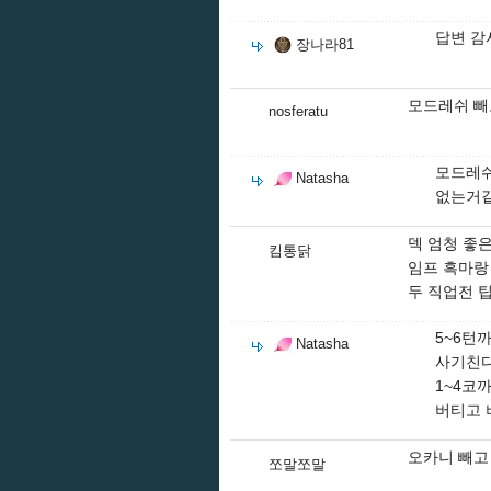
답변 감
장나라81
모드레쉬 빼
nosferatu
모드레쉬
Natasha
없는거
덱 엄청 좋
킴통닭
임프 흑마랑
두 직업전 
5~6턴
Natasha
사기친
1~4코
버티고 
오카니 빼고
쪼말쪼말