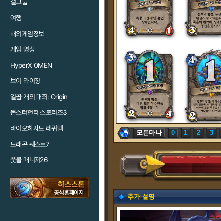
걸그룹
여행
해외게임정보
게임 영상
HyperX OMEN
브이 라이징
일곱 개의 대죄: Origin
몬스터헌터 스토리즈3
바이오하자드 레퀴엠
모든마나
0
1
2
3
드래곤 퀘스트7
풋볼 매니저26
추가 설명