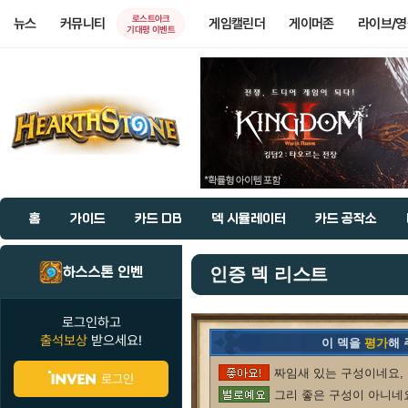
로스트아크
뉴스
커뮤니티
게임캘린더
게이머존
라이브/
기대평 이벤트
홈
가이드
카드 DB
덱 시뮬레이터
카드 공작소
하스스톤 인벤
인증 덱 리스트
로그인하고
출석보상
받으세요!
이 덱을
평가
해
짜임새 있는 구성이네요, 
로그인
그리 좋은 구성이 아니네요