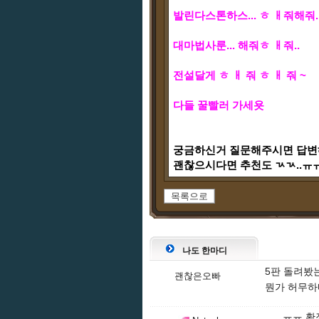
발린다스톤하스...
ㅎ ㅐ줘해줘.
대마법사룬... 해줘ㅎ ㅐ줘..
전설달게 ㅎ ㅐ 줘 ㅎ ㅐ 줘 ~
다들 꿀빨러 가세욧
궁금하신거 질문해주시면 답변
괜찮으시다면 추천도 ㄳㄳ..ㅠ
목록으로
나도 한마디
5판 돌려봤는
괜찮은오빠
뭔가 허무하
ㅠㅠ 확