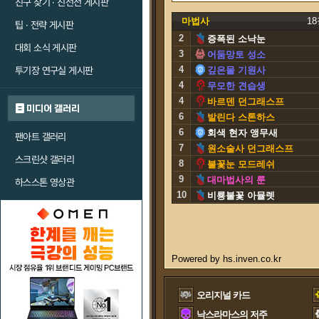
친구 찾기 · 친선전 게시판
마법사
1
팁 · 전략 게시판
2
증폭된 소낙눈
대회 소식 게시판
3
어둠망토 성소
4
투기장 연구실 게시판
깊은물 기원사
4
무모한 견습생
4
바르덴 던그래스프
미디어 갤러리
6
발린다 스톤하스
6
회색 현자 앵무새
팬아트 갤러리
7
원소술사 던그래스프
스크린샷 갤러리
8
불꽃눈 모드레쉬
9
대마법사의 룬
하스스톤 영상관
10
비룡불꽃 아뮬렛
오리지널 카드
낙스라마스의 저주