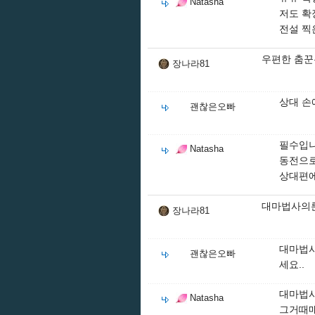
Natasha
저도 확
전설 찍
우편한 춤꾼
장나라81
상대 손
괜찮은오빠
필수입
Natasha
동전으로
상대편에
대마법사의룬
장나라81
대마법사
괜찮은오빠
세요..
대마법사
Natasha
그거때매