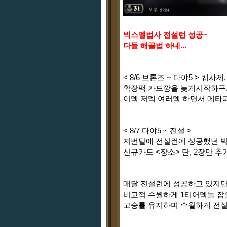
빅스펠법사 전설런 성공~
다들 해골법 하네...
< 8/6 브론즈 ~ 다야5 > 퀘사
확장팩 카드깡을 늦게시작하구.
이덱 저덱 여러덱 하면서 메타
< 8/7 다야5 ~ 전설 >
저번달에 전설런에 성공했던 
신규카드 <장소> 단, 2장만 추
매달 전설런에 성공하고 있지
비교적 수월하게 1티어덱들 잡
고승률 유지하며 수월하게 전설