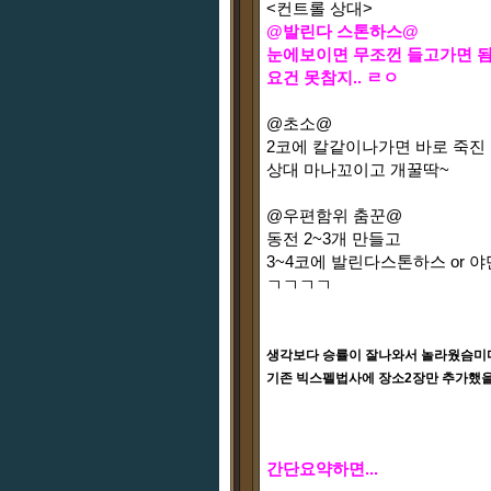
<컨트롤 상대>
@발린다 스톤하스@
눈에보이면 무조껀 들고가면 
요건 못참지.. ㄹㅇ
@초소@
2코에 칼같이나가면 바로 죽진 
상대 마나꼬이고 개꿀딱~
@우편함위 춤꾼@
동전 2~3개 만들고
3~4코에 발린다스톤하스 or 
ㄱㄱㄱㄱ
생각보다 승률이 잘나와서 놀라웠슴미다
기존 빅스펠법사에 장소2장만 추가했을뿐
간단요약하면...