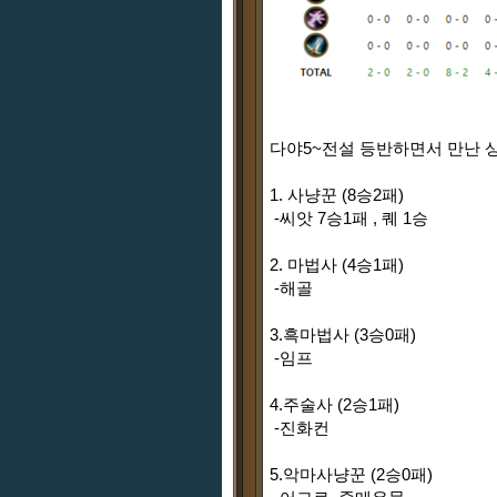
다야5~전설 등반하면서 만난 상
1. 사냥꾼 (8승2패)
-씨앗 7승1패 ,
퀘 1승
2. 마법사 (4승1패)
-해골
3.흑마법사 (3승0패)
-임프
4.주술사 (2승1패)
-진화컨
5.악마사냥꾼 (2승0패)