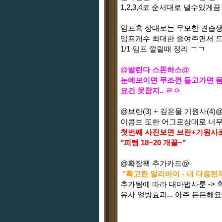
1,2,3,4코 순서대로 낼수있게
임프흑 상대로는 무모한 견습생 
임프개수 최대한 줄여주면서 
1/1 임프 깔릴때 정리 ㄱㄱ
@발린다 스톤하스@
눈에보이면 무조껀 들고가면 
요건 못참지.. ㄹㅇ
@브란(3) + 깊은물 기원사(4)@
이콤보 또한 어그로상대로 너
첫번째 사진보면 브란+기원사
"피뻥 18~20 개꿀~"
@확장팩 추가카드@
"확고한 알리바이 - 내 다음턴
추가됨에 따라 대마법사룬 ->
유사 얼방효과... 아주 든든해요