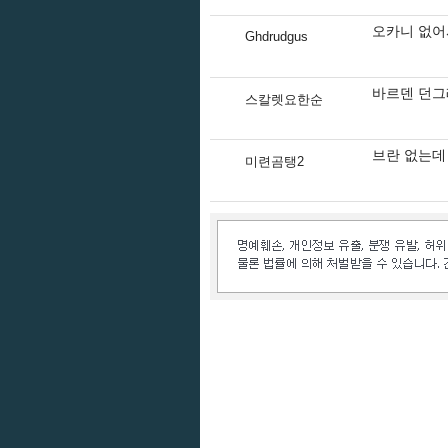
오카니 없어
Ghdrudgus
바르덴 던그
스칼렛요한순
브란 없는데
미련곰탱2
인벤 공식 미디어 파트너 및 제휴 파트너