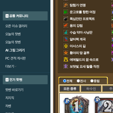
탐험가 연맹
운고로를 향한 여정
공통 커뮤니티
폭심만만 프로젝트
용의 강림
오픈 이슈 갤러리
수습 악마 사냥꾼
오늘의 핫벤
알터랙 계곡
오늘의 팟벤
아서스의 길
AI 그림 그리기
황야의 땅 결투
PC 견적 게시판
에메랄드의 꿈 속으로
더보기
보랏빛 요새 탈출 작전
인기 팟벤
전체
전사
중립
모든 종류
하수인
주
팟벤 바로가기
치지직
차벤