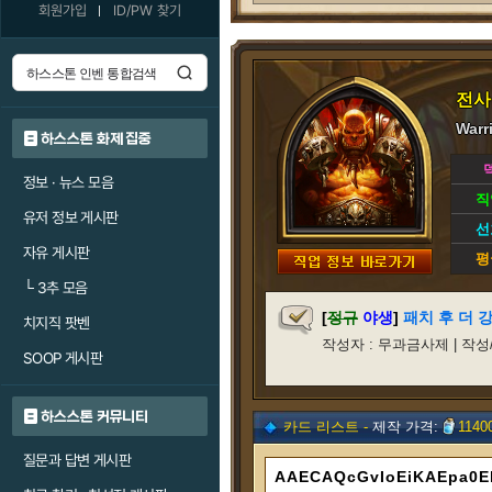
회원가입
ID/PW 찾기
전사
Warr
하스스톤 화제 집중
정보 · 뉴스 모음
직
유저 정보 게시판
선
자유 게시판
평
└
3추 모음
[
정규
야생
]
패치 후 더 
치지직 팟벤
작성자 : 무과금사제 | 작성/갱신일
SOOP 게시판
하스스톤 커뮤니티
카드 리스트 -
제작 가격:
1140
질문과 답변 게시판