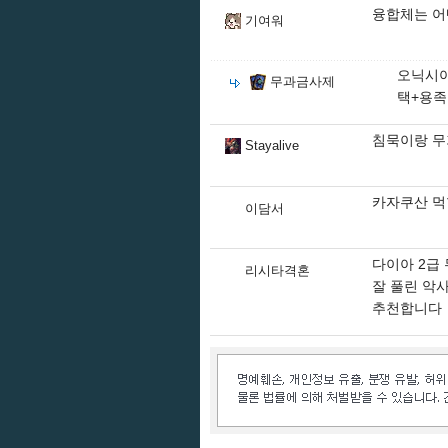
융합체는 어
기여워
오닉시아
무과금사제
택+용족
침묵이랑 
Stayalive
카자쿠산 먹
이담서
다이아 2급
리시타격혼
잘 풀린 악
추천합니다