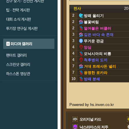
친구 찾기 · 친선전 게시판
전사
2
팁 · 전략 게시판
2
방패 올리기
대회 소식 게시판
2
불꽃벼림
2
투기장 연구실 게시판
얼어붙은 버클러
3
깊은 바다 속 존재
3
무거운 판금
미디어 갤러리
4
앙심
4
오닉시아의 비룡
팬아트 갤러리
4
척후병의 도끼
스크린샷 갤러리
7
거대 트레샤돈 넬리
7
용맹한 로카라
하스스톤 영상관
10
방패 분쇄
오리지널 카드
낙스라마스의 저주