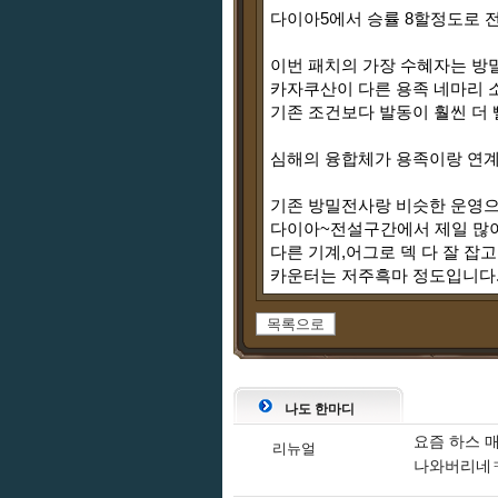
다이아5에서 승률 8할정도로
이번 패치의 가장 수혜자는 방
카자쿠산이 다른 용족 네마리 
기존 조건보다 발동이 훨씬 더 
심해의 융합체가 용족이랑 연
기존 방밀전사랑 비슷한 운영으
다이아~전설구간에서 제일 많이
다른 기계,어그로 덱 다 잘 잡
카운터는 저주흑마 정도입니다
목록으로
나도 한마디
요즘 하스 매
리뉴얼
나와버리네