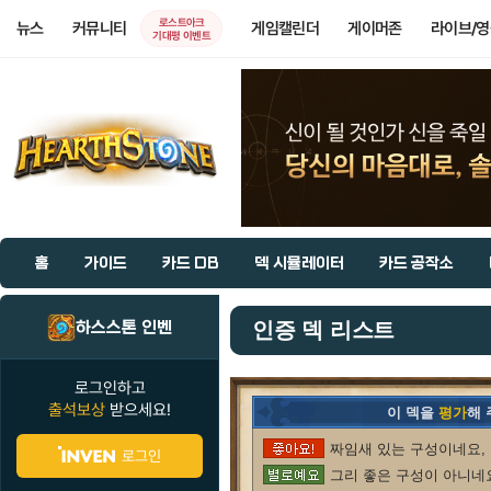
로스트아크
뉴스
커뮤니티
게임캘린더
게이머존
라이브/
기대평 이벤트
홈
가이드
카드 DB
덱 시뮬레이터
카드 공작소
하스스톤 인벤
인증 덱 리스트
로그인하고
출석보상
받으세요!
이 덱을
평가
해
짜임새 있는 구성이네요, 
로그인
그리 좋은 구성이 아니네요