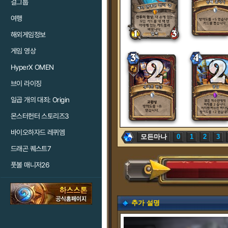
걸그룹
여행
해외게임정보
게임 영상
HyperX OMEN
브이 라이징
일곱 개의 대죄: Origin
몬스터헌터 스토리즈3
바이오하자드 레퀴엠
모든마나
0
1
2
3
드래곤 퀘스트7
풋볼 매니저26
추가 설명