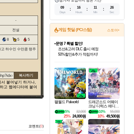
참가자 모집까지 남은 기간
09
16
11
25
Days
Hours
Min
Sec
-
게임 핫딜 (PC/스팀)
전설
스토어+
8
5
5
문명 7 특별 할인!
조선&고려 DLC 출시 예정
고 하수인 수만큼 령주
50%할인&추가 적립까지!
인벤게임즈 8월 특별 할인!
드래곤소드: 어웨이크닝 입점!
마블 투혼 파이팅 소울즈 정식출시!
귀무자: 검의 길 예약 판매 중!
비스트 오브 리인카네이션 정식 출시!
커세어 코브 출시 기념 할인!
더 렐릭 퍼스트 가디언 정식 출시
베데스다 40주년 기념 할인 중!
캡콤 프렌차이즈 할인 진행 중!
캡콤 일부 상품 상시 할인
스타워즈 은하계 레이서
로블록스 기프트 카드 공식 입점
인기 퍼블리셔 모음!
스팀으로 만나는 드래곤소드!
마블 히어로 총 출동&화려한 격투!
10% 할인과
게임프릭 신작 IP
해적'섬'을 발전시키자!
설화x하드코어 액션!
베데스다의 명작들을
몬헌, 바하 등 인기 IP를
몬헌 와일즈 & 드래곤즈 도그마2
인벤게임즈에서 10% 추가 적립
Robux를 가장 안전하고
최대 90% 할인가를 만나보세요!
네이버혜택과 함께 만나보세요!
네이버 포인트 혜택까지!
이니&베니 혜택까지!
네이버 혜택가와 함께 예약하세요!
할인&네이버혜택으로 만나보세요!
네이버페이 혜택과 만나보세요!
40주년 프로모션으로 만나보세요!
할인가에 만나보세요!
일부 에디션 상시 할인!
혜택으로 예약 판매 중
편안하게 충전하세요
복사하기
에서 붙여넣기 하거나,
택하고 웹에디터에 붙여
팰월드 Palworld
드래곤소드 어웨이
크닝 디럭스 에디션
DragonSword Awake
5%
32,000
10%
55,000
ning Deluxe Edition
25%
24,000원
10%
49,500원
코멘트(
0
)