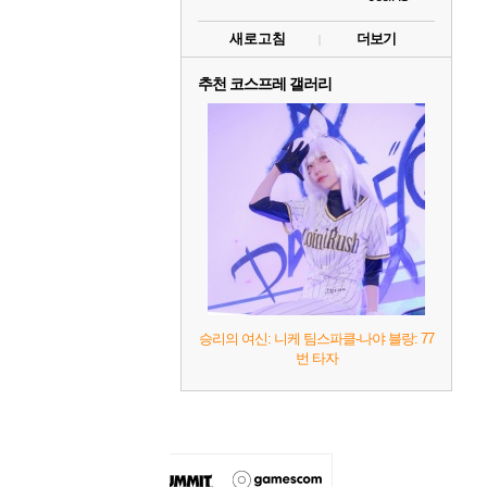
새로고침
더보기
추천 코스프레 갤러리
승리의 여신: 니케 팀스파클-나야 블랑: 77
번 타자