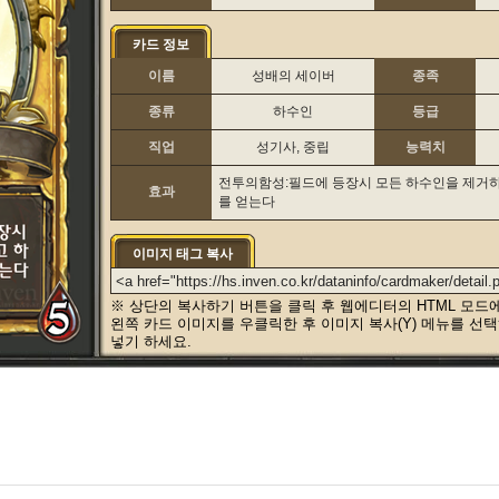
카드 정보
이름
성배의 세이버
종족
종류
하수인
등급
직업
성기사, 중립
능력치
전투의함성:필드에 등장시 모든 하수인을 제거하
효과
를 얻는다
이미지 태그 복사
※ 상단의 복사하기 버튼을 클릭 후 웹에디터의 HTML 모드
왼쪽 카드 이미지를 우클릭한 후 이미지 복사(Y) 메뉴를 선
넣기 하세요.