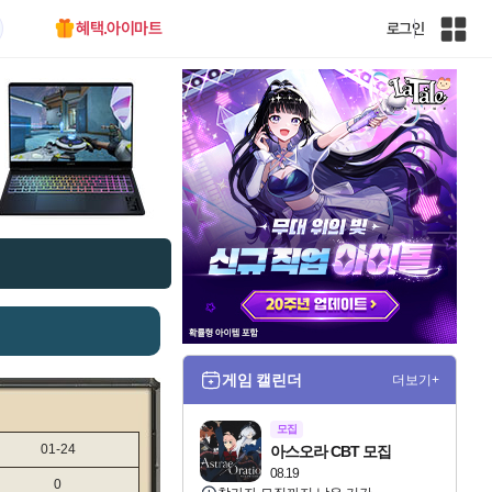
혜택.아이마트
로그인
인
벤
전
체
사
이
트
맵
게임 캘린더
더보기+
모집
01-24
아스오라 CBT 모집
08.19
0