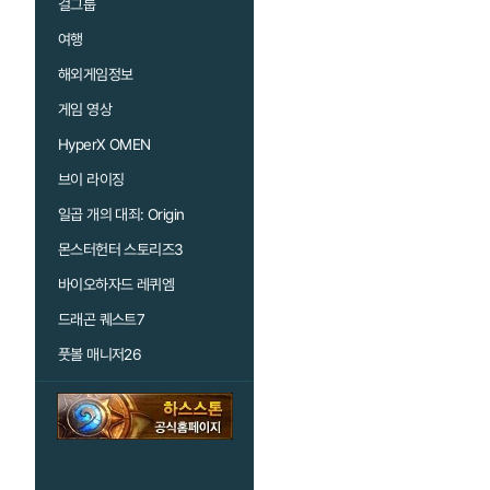
걸그룹
여행
해외게임정보
게임 영상
HyperX OMEN
브이 라이징
일곱 개의 대죄: Origin
몬스터헌터 스토리즈3
바이오하자드 레퀴엠
드래곤 퀘스트7
풋볼 매니저26