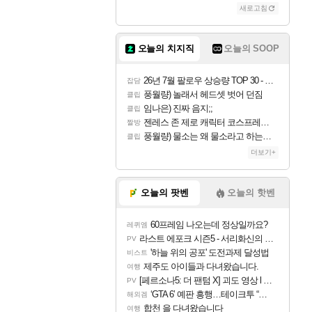
새로고침
오늘의 치지직
오늘의 SOOP
26년 7월 팔로우 상승량 TOP 30 - 월간 치지직
잡담
풍월량) 놀래서 헤드셋 벗어 던짐
클립
임나은) 진짜 음지;;
클립
젠레스 존 제로 캐릭터 코스프레한 꽁주
짤방
풍월량) 물소는 왜 물소라고 하는거야? 아! 그만 ㅋㅋ 알았어 ㅋㅋ
클립
더보기+
오늘의 팟벤
오늘의 핫벤
60프레임 나오는데 정상일까요?
레퀴엠
라스트 에포크 시즌5 - 서리화신의 분노 티저
PV
'하늘 위의 공포' 도전과제 달성법
비스트
제주도 아이들과 다녀왔습니다.
여행
[페르소나5: 더 팬텀 X] 괴도 영상 l 타카마키 안·댄싱 스타
PV
‘GTA 6’ 예판 흥행…테이크투 “내부 예상 크게 넘어”
해외겜
합천 을 다녀왔습니다
여행