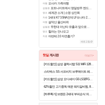
오사카 가족여행
여행
포트나이트에서 명일방주 엔드필드 [펠리카] 판매 예정
섭컬겜
세계관 소개 | 소명 상인회
명조
1세대 K7 3.5NA인데 LF쏘나타 2.0NA 기변하면 유류비 절약이 얼마나 될까요..?
차벤
설악산 울산바위
여행
무한대 아난타 유출과 앞으로의 예상 (루머)
섭컬겜
힐러는 안나오고
명조
아반테 2.0 자연흡기?
차벤
새로고침
핫딜
게시판
더보기+
[카드할인] 삼성 갤럭시탭 S11 WiFi 128GB 27.8cm(11형) S펜포함 태블릿PC
스타벅스 SS 서프비치 브루메이트 레사 대용량 보온 보냉 텀블러 콜드컵 887ml
[카드할인] 삼성 오디세이 G5 LS32FG500 80.1cm(32인치) 게이밍 모니터 180Hz
62%할인 고기중독 매운 돼지갈비찜, 800g, 2개
[하루특가] 브랜든 2세대 부피순삭 의류 이불 다용도 대형 압축 파우치 2매세트