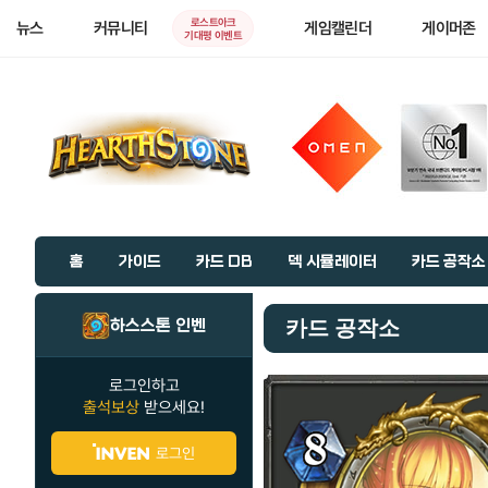
로스트아크
뉴스
커뮤니티
게임캘린더
게이머존
기대평 이벤트
홈
가이드
카드 DB
덱 시뮬레이터
카드 공작소
하스스톤 인벤
카드 공작소
로그인하고
출석보상
받으세요!
로그인