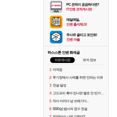
PC 견적이 궁금하다면?
IT인벤 견적게시판
매일매일,
인벤 출석체크!
주사위 굴리고 포인트!
인벤 마블
하스스톤 인벤 화제글
자유게시판
유저 정보
1
마격점
2
투기장에서 사제를 하면 안되는 이유
3
전설 달성
4
고드프리 흑마 만나면 별로 안 반가운 이유
5
악사 이리다 넘 쓰레기다...
6
5000승) 법사의 정수 전설
7
전장)야수 너무 강한데?