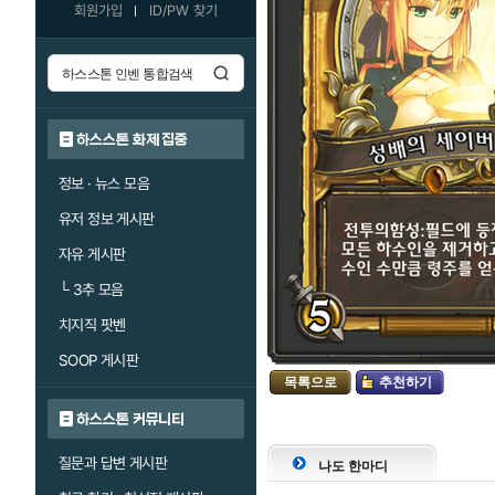
회원가입
ID/PW 찾기
하스스톤 화제 집중
정보 · 뉴스 모음
유저 정보 게시판
자유 게시판
└
3추 모음
치지직 팟벤
SOOP 게시판
목록으로
추천하기
하스스톤 커뮤니티
질문과 답변 게시판
나도 한마디