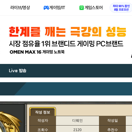
최대 90% 할인
라이브/영상
게이밍/IT
게임스토어
8월 프로모션
Live 방송
작성 정보
작성자
디웨인
작성일
조회수
2120
추천수