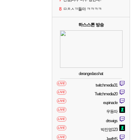
8
ㅁㅊㅅㄲ들아 ㅋㅋㅋㅋ
하스스톤 방송
derangedasshat
LIVE
twitchmedia31
LIVE
Twitchmedia20
LIVE
eupinacle
LIVE
우동따
LIVE
drswigs
LIVE
박진영123
LIVE
JeefHS