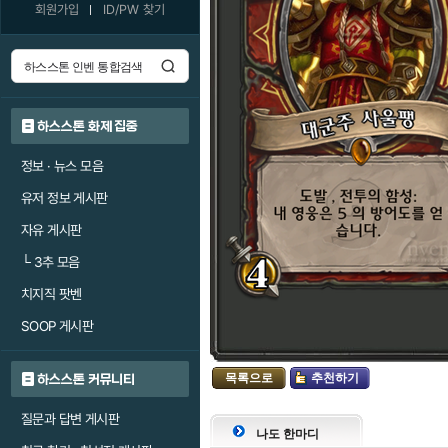
회원가입
ID/PW 찾기
하스스톤 화제 집중
정보 · 뉴스 모음
유저 정보 게시판
자유 게시판
└
3추 모음
치지직 팟벤
SOOP 게시판
목록으로
추천하기
하스스톤 커뮤니티
질문과 답변 게시판
나도 한마디