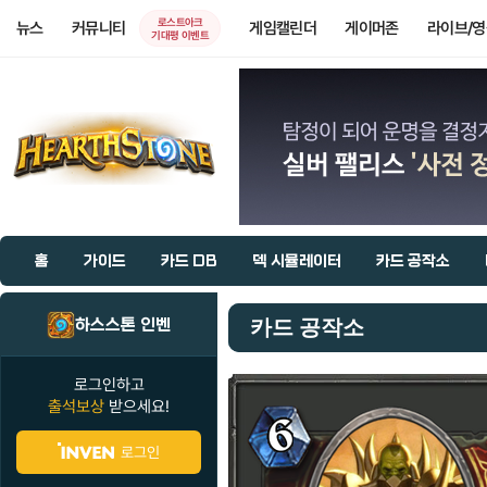
로스트아크
뉴스
커뮤니티
게임캘린더
게이머존
라이브/
기대평 이벤트
홈
가이드
카드 DB
덱 시뮬레이터
카드 공작소
하스스톤 인벤
카드 공작소
로그인하고
출석보상
받으세요!
로그인