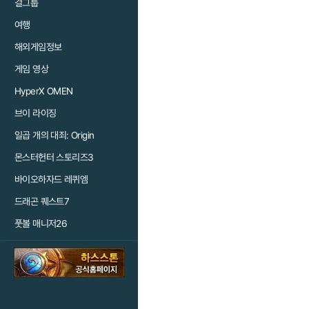
걸그룹
여행
해외게임정보
게임 영상
HyperX OMEN
브이 라이징
일곱 개의 대죄: Origin
몬스터헌터 스토리즈3
바이오하자드 레퀴엠
드래곤 퀘스트7
풋볼 매니저26