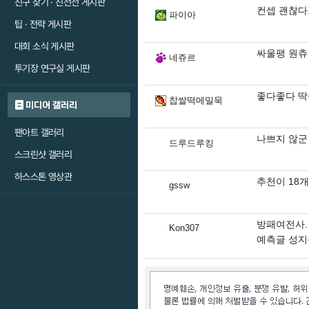
친구 찾기 · 친선전 게시판
컨셉 괜찮다.
파이아
팁 · 전략 게시판
대회 소식 게시판
싸울팽 원츄
네쥬르
투기장 연구실 게시판
좋다좋다 
찹쌀떡메밀묵
미디어 갤러리
팬아트 갤러리
나쁘지 않군
드루드루킹
스크린샷 갤러리
하스스톤 영상관
추천이 18
gssw
방패여전사. .
Kon307
예측글 성