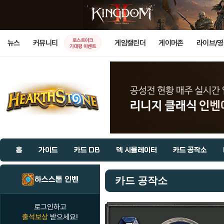
로스트아크
뉴스
커뮤니티
게임캘린더
게이머존
라이브/
기대평 이벤트
홈
가이드
카드 DB
덱 시뮬레이터
카드 공작소
하스스톤 인벤
카드 공작소
로그인하고
출석보상
받으세요!