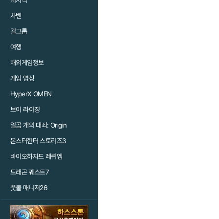
치지직
차벤
걸그룹
여행
해외게임정보
게임 영상
HyperX OMEN
브이 라이징
일곱 개의 대죄: Origin
몬스터헌터 스토리즈3
바이오하자드 레퀴엠
드래곤 퀘스트7
풋볼 매니저26