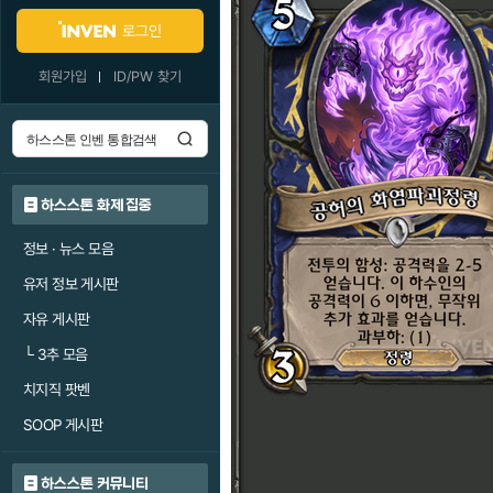
로그인
회원가입
ID/PW 찾기
하스스톤 화제 집중
정보 · 뉴스 모음
유저 정보 게시판
자유 게시판
└
3추 모음
치지직 팟벤
SOOP 게시판
하스스톤 커뮤니티