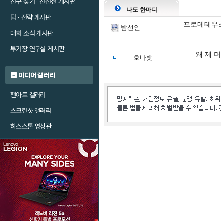
친구 찾기 · 친선전 게시판
나도 한마디
팁 · 전략 게시판
프로메테우스
밤선인
대회 소식 게시판
투기장 연구실 게시판
왜 제 
호바밧
미디어 갤러리
팬아트 갤러리
스크린샷 갤러리
하스스톤 영상관