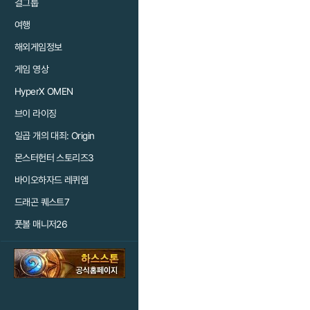
걸그룹
여행
해외게임정보
게임 영상
HyperX OMEN
브이 라이징
일곱 개의 대죄: Origin
몬스터헌터 스토리즈3
바이오하자드 레퀴엠
드래곤 퀘스트7
풋볼 매니저26