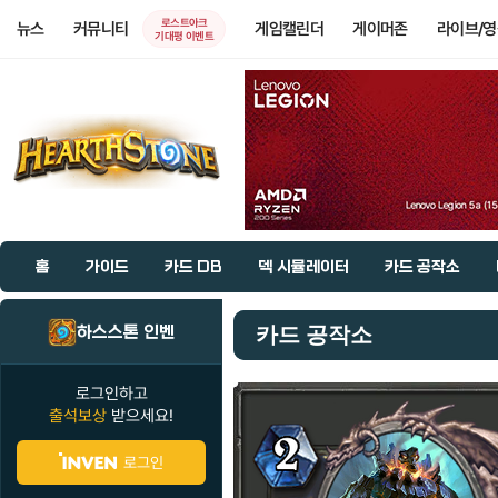
로스트아크
뉴스
커뮤니티
게임캘린더
게이머존
라이브/
기대평 이벤트
홈
가이드
카드 DB
덱 시뮬레이터
카드 공작소
하스스톤 인벤
카드 공작소
로그인하고
출석보상
받으세요!
로그인