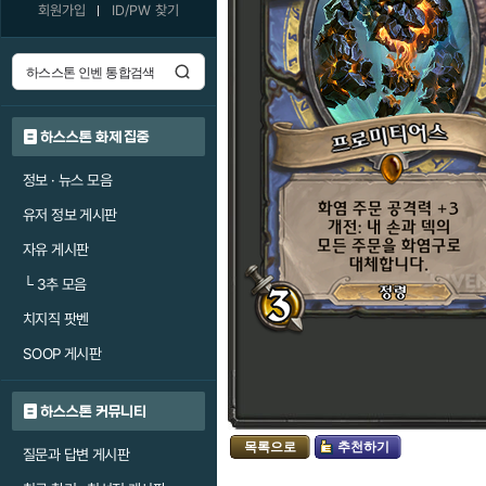
회원가입
ID/PW 찾기
하스스톤 화제 집중
정보 · 뉴스 모음
유저 정보 게시판
자유 게시판
└
3추 모음
치지직 팟벤
SOOP 게시판
하스스톤 커뮤니티
목록으로
추천하기
질문과 답변 게시판