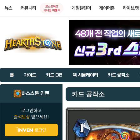
로스트아크
뉴스
커뮤니티
게임캘린더
게이머존
라이브/
기대평 이벤트
홈
가이드
카드 DB
덱 시뮬레이터
카드 공작소
하스스톤 인벤
카드 공작소
로그인하고
출석보상
받으세요!
로그인