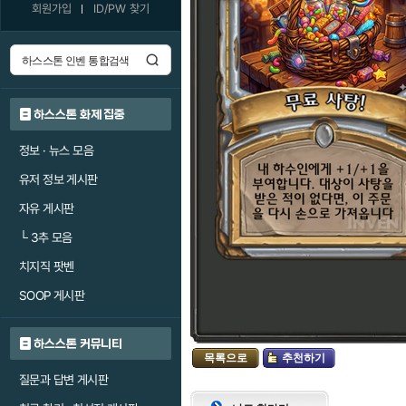
회원가입
ID/PW 찾기
하스스톤 화제 집중
정보 · 뉴스 모음
유저 정보 게시판
자유 게시판
└
3추 모음
치지직 팟벤
SOOP 게시판
하스스톤 커뮤니티
목록으로
추천하기
질문과 답변 게시판