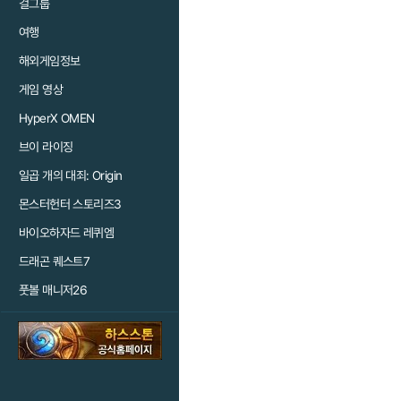
걸그룹
여행
해외게임정보
게임 영상
HyperX OMEN
브이 라이징
일곱 개의 대죄: Origin
몬스터헌터 스토리즈3
바이오하자드 레퀴엠
드래곤 퀘스트7
풋볼 매니저26