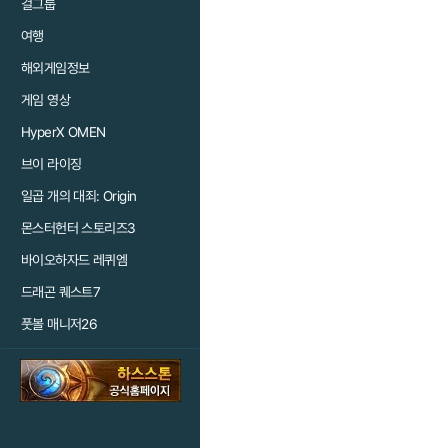
걸그룹
여행
해외게임정보
게임 영상
HyperX OMEN
브이 라이징
일곱 개의 대죄: Origin
몬스터헌터 스토리즈3
바이오하자드 레퀴엠
드래곤 퀘스트7
풋볼 매니저26