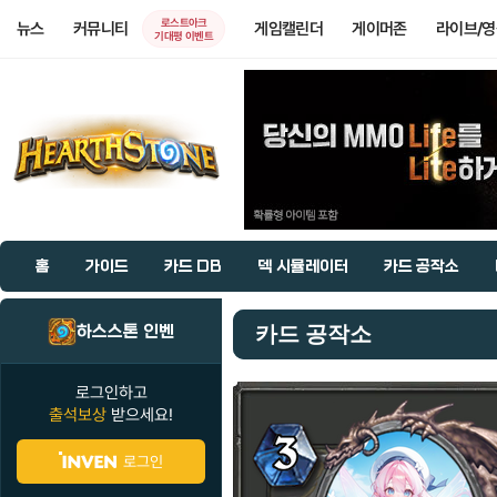
로스트아크
뉴스
커뮤니티
게임캘린더
게이머존
라이브/
기대평 이벤트
홈
가이드
카드 DB
덱 시뮬레이터
카드 공작소
하스스톤 인벤
카드 공작소
로그인하고
출석보상
받으세요!
로그인