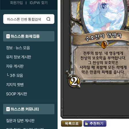
회원가입
ID/PW 찾기
하스스톤 화제 집중
정보 · 뉴스 모음
유저 정보 게시판
자유 게시판
└
3추 모음
치지직 팟벤
SOOP 게시판
하스스톤 커뮤니티
질문과 답변 게시판
목록으로
추천하기