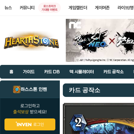
로스트아크
뉴스
커뮤니티
게임캘린더
게이머존
라이브/
기대평 이벤트
홈
가이드
카드 DB
덱 시뮬레이터
카드 공작소
하스스톤 인벤
카드 공작소
로그인하고
출석보상
받으세요!
로그인