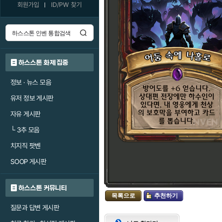
회원가입
ID/PW 찾기
하스스톤 화제 집중
정보 · 뉴스 모음
유저 정보 게시판
자유 게시판
└
3추 모음
치지직 팟벤
SOOP 게시판
하스스톤 커뮤니티
목록으로
추천하기
질문과 답변 게시판