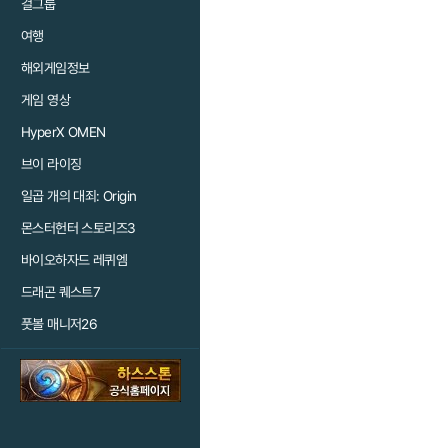
걸그룹
여행
해외게임정보
게임 영상
HyperX OMEN
브이 라이징
일곱 개의 대죄: Origin
몬스터헌터 스토리즈3
바이오하자드 레퀴엠
드래곤 퀘스트7
풋볼 매니저26