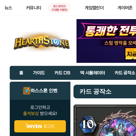
로스트아크
뉴스
커뮤니티
게임캘린더
게이머존
기대평 이벤트
홈
가이드
카드 DB
덱 시뮬레이터
카드 공작소
하스스톤 인벤
카드 공작소
로그인하고
출석보상
받으세요!
로그인