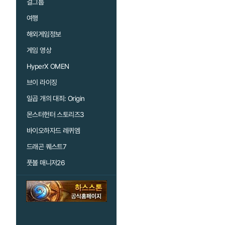
걸그룹
여행
해외게임정보
게임 영상
HyperX OMEN
브이 라이징
일곱 개의 대죄: Origin
몬스터헌터 스토리즈3
바이오하자드 레퀴엠
드래곤 퀘스트7
풋볼 매니저26