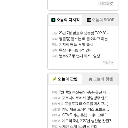
새로고침
오늘의 치지직
오늘의 SOOP
26년 7월 팔로우 상승량 TOP 30 - 월간 치지직
잡담
풍월량) 물소는 왜 물소라고 하는거야? 아! 그만 ㅋㅋ
클립
치지직 애플TV 앱 출시
정보
룩삼 니니 초대석 안내
정보
봉누도2 두 번째 티저 - 일상
클립
더보기+
오늘의 팟벤
오늘의 핫벤
7월~8월 부산-단양-충주-울진 다녀왔어요~
여행
포트나이트에서 명일방주 엔드필드 [펠리카] 판매 예정
섭컬겜
프롤로그 테스트를 마치고.. (feat. 리아)
리밋제로
리밋 제로 브레이커스 프롤로그 테스트 후기 영상 업로드
섭컬겜
‘GTA 6’ 예판 흥행…테이크투 “내부 예상 크게 넘어”
해외겜
메모리 3사, 2027년 생산분 완판?
해외겜
세계관 소개 | 소명 상인회
명조