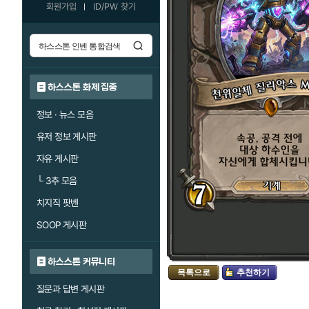
회원가입
ID/PW 찾기
하스스톤 화제 집중
정보 · 뉴스 모음
유저 정보 게시판
자유 게시판
└
3추 모음
치지직 팟벤
SOOP 게시판
하스스톤 커뮤니티
목록으로
추천하기
질문과 답변 게시판