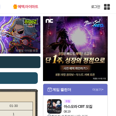
혜택.아이마트
로그인
인
벤
전
체
사
이
트
맵
게임 캘린더
더보기+
모집
01-30
아스오라 CBT 모집
08.19
1