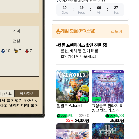
참가자 모집까지 남은 기간
10
19
09
26
Days
Hours
Min
Sec
게임 핫딜 (PC/스팀)
기계
스토어+
캡콤 프렌차이즈 할인 진행 중!
몬헌, 바하 등 인기 IP를
전설
할인가에 만나보세요!
캡콤 일부 상품 상시 할인
10
7
7
몬헌 와일즈 & 드래곤즈 도그마2
일부 에디션 상시 할인!
인벤게임즈 8월 특별 할인!
드래곤소드: 어웨이크닝 입점!
문명 7 특별 할인!
마블 투혼 파이팅 소울즈 정식출시!
귀무자: 검의 길 예약 판매 중!
비스트 오브 리인카네이션 정식 출시!
커세어 코브 출시 기념 할인!
더 렐릭 퍼스트 가디언 정식 출시
베데스다 40주년 기념 할인 중!
스타워즈 은하계 레이서
로블록스 기프트 카드 공식 입점
인기 퍼블리셔 모음!
스팀으로 만나는 드래곤소드!
조선&고려 DLC 출시 예정
마블 히어로 총 출동&화려한 격투!
10% 할인과
게임프릭 신작 IP
해적'섬'을 발전시키자!
설화x하드코어 액션!
베데스다의 명작들을
인벤게임즈에서 10% 추가 적립
Robux를 가장 안전하고
최대 90% 할인가를 만나보세요!
네이버혜택과 함께 만나보세요!
50%할인&추가 적립까지!
네이버 포인트 혜택까지!
이니&베니 혜택까지!
네이버 혜택가와 함께 예약하세요!
할인&네이버혜택으로 만나보세요!
네이버페이 혜택과 만나보세요!
40주년 프로모션으로 만나보세요!
혜택으로 예약 판매 중
편안하게 충전하세요
복사하기
에서 붙여넣기 하거나,
택하고 웹에디터에 붙여
팰월드 Palworld
그랑블루 판타지 리
링크 엔드리스 라그
나로크 업그레이드
5%
32,000
5,000
킷 Granblue Fantasy
25%
24,000원
36,800원
Relink Endless Ragn
arok Upgrade Kit DL
C