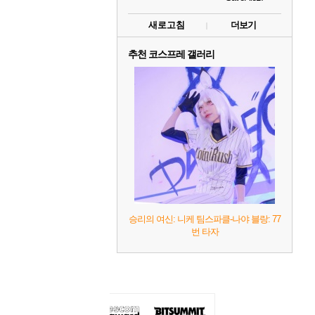
새로고침
더보기
추천 코스프레 갤러리
승리의 여신: 니케 팀스파클-나야 블랑: 77
번 타자