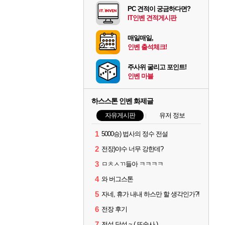
PC 견적이 궁금하다면?
IT인벤 견적게시판
매일매일,
인벤 출석체크!
주사위 굴리고 포인트!
인벤 마블
하스스톤 인벤 화제글
자유게시판
유저 정보
1
5000승) 법사의 정수 전설
2
전장)야수 너무 강한데?
3
ㅁㅊㅅㄲ들아 ㅋㅋㅋㅋ
4
와 버그스톤
5
자네, 휴가 내내 하스만 할 생각인가?!
6
전장 후기
7
전설 달성 ~ ( 또술사 )