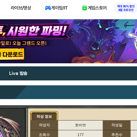
최대 90% 할인
라이브/영상
게이밍/IT
게임스토어
8월 프로모션
Live 방송
작성 정보
작성자
호바밧
작성일
조회수
177
추천수