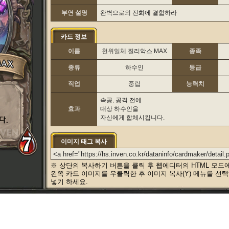
부연 설명
완벽으로의 진화에 결합하라
카드 정보
이름
천위일체 질리악스 MAX
종족
종류
하수인
등급
직업
중립
능력치
속공, 공격 전에
효과
대상 하수인을
자신에게 합체시킵니다.
이미지 태그 복사
※ 상단의 복사하기 버튼을 클릭 후 웹에디터의 HTML 모드
왼쪽 카드 이미지를 우클릭한 후 이미지 복사(Y) 메뉴를 선
넣기 하세요.