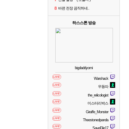
8
바뀐 전장 끔직하네..
하스스톤 방송
bigdaddyomi
LIVE
Warshack
LIVE
우동따
LIVE
the_relicologist
LIVE
미스터리박스
LIVE
Giraffe_Monster
LIVE
Theestonedpanda
LIVE
SaveFile17