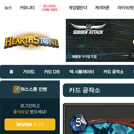
로스트아크
뉴스
커뮤니티
게임캘린더
게이머존
라이브/
기대평 이벤트
홈
가이드
카드 DB
덱 시뮬레이터
카드 공작소
하스스톤 인벤
카드 공작소
로그인하고
출석보상
받으세요!
로그인