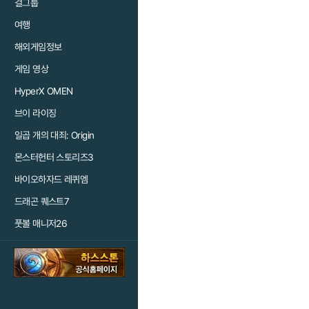
걸그룹
여행
해외게임정보
게임 영상
HyperX OMEN
브이 라이징
일곱 개의 대죄: Origin
몬스터헌터 스토리즈3
바이오하자드 레퀴엠
드래곤 퀘스트7
풋볼 매니저26