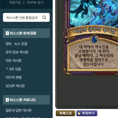
회원가입
ID/PW 찾기
하스스톤 화제 집중
정보 · 뉴스 모음
유저 정보 게시판
자유 게시판
└
3추 모음
치지직 팟벤
SOOP 게시판
하스스톤 커뮤니티
질문과 답변 게시판
목록으로
추천하기