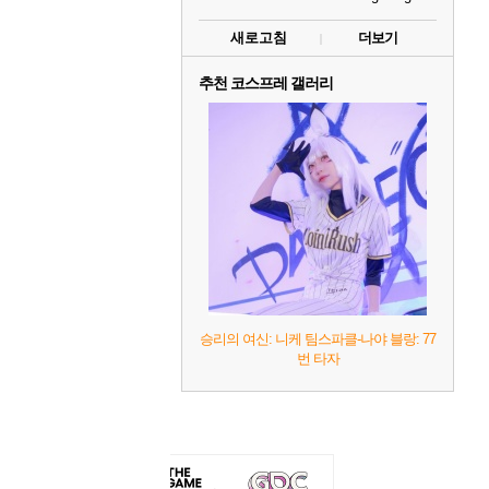
새로고침
더보기
추천 코스프레 갤러리
승리의 여신: 니케 팀스파클-나야 블랑: 77
번 타자