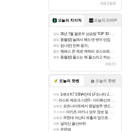
새로고침
오늘의 치지직
오늘의 SOOP
26년 7월 팔로우 상승량 TOP 30 - 월간 치지직
잡담
풍월량) 놀래서 헤드셋 벗어 던짐
클립
임나은) 진짜 음지;;
클립
젠레스 존 제로 캐릭터 코스프레한 꽁주
짤방
풍월량) 물소는 왜 물소라고 하는거야? 아! 그만 ㅋㅋ 알았어 ㅋㅋ
클립
더보기+
오늘의 팟벤
오늘의 핫벤
1세대 K7 3.5NA인데 LF쏘나타 2.0NA 기변하면 유류비 절약이 얼마나 될까요..?
차벤
라스트 에포크 시즌5 - 서리화신의 분노 티저
PV
포트나이트에서 명일방주 엔드필드 [펠리카] 판매 예정
섭컬겜
아키츠 아키나 성우 정보 및 주요 필모
아스오라
무한대 아난타 유출과 앞으로의 예상 (루머)
섭컬겜
설악산 울산바위
여행
운문댐
여행