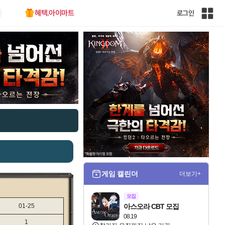
혜택.아이마트
로그인
인
벤
전
체
사
이
트
맵
게임 캘린더
더보기+
모집
01-25
아스오라 CBT 모집
08.19
1