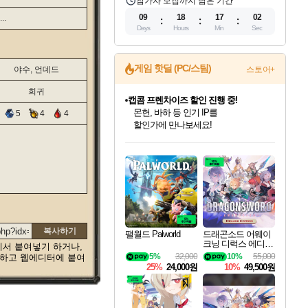
참가자 모집까지 남은 기간
09
18
17
01
.
Days
Hours
Min
Sec
게임 핫딜 (PC/스팀)
야수, 언데드
스토어+
희귀
캡콤 프렌차이즈 할인 진행 중!
몬헌, 바하 등 인기 IP를
5
4
4
할인가에 만나보세요!
인벤게임즈 8월 특별 할인!
드래곤소드: 어웨이크닝 입점!
문명 7 특별 할인!
마블 투혼 파이팅 소울즈 정식출시!
귀무자: 검의 길 예약 판매 중!
비스트 오브 리인카네이션 정식 출시!
커세어 코브 출시 기념 할인!
더 렐릭 퍼스트 가디언 정식 출시
베데스다 40주년 기념 할인 중!
캡콤 일부 상품 상시 할인
스타워즈 은하계 레이서
로블록스 기프트 카드 공식 입점
인기 퍼블리셔 모음!
스팀으로 만나는 드래곤소드!
조선&고려 DLC 출시 예정
마블 히어로 총 출동&화려한 격투!
10% 할인과
게임프릭 신작 IP
해적'섬'을 발전시키자!
설화x하드코어 액션!
베데스다의 명작들을
몬헌 와일즈 & 드래곤즈 도그마2
인벤게임즈에서 10% 추가 적립
Robux를 가장 안전하고
최대 90% 할인가를 만나보세요!
네이버혜택과 함께 만나보세요!
50%할인&추가 적립까지!
네이버 포인트 혜택까지!
이니&베니 혜택까지!
네이버 혜택가와 함께 예약하세요!
할인&네이버혜택으로 만나보세요!
네이버페이 혜택과 만나보세요!
40주년 프로모션으로 만나보세요!
일부 에디션 상시 할인!
혜택으로 예약 판매 중
편안하게 충전하세요
복사하기
팰월드 Palworld
드래곤소드 어웨이
크닝 디럭스 에디션
에서 붙여넣기 하거나,
DragonSword Awake
5%
32,000
10%
55,000
택하고 웹에디터에 붙여
ning Deluxe Edition
25%
24,000원
10%
49,500원