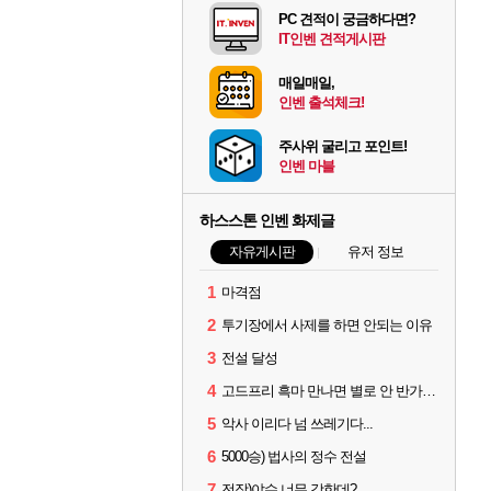
PC 견적이 궁금하다면?
IT인벤 견적게시판
매일매일,
인벤 출석체크!
주사위 굴리고 포인트!
인벤 마블
하스스톤 인벤 화제글
자유게시판
유저 정보
1
마격점
2
투기장에서 사제를 하면 안되는 이유
3
전설 달성
4
고드프리 흑마 만나면 별로 안 반가운 이유
5
악사 이리다 넘 쓰레기다...
6
5000승) 법사의 정수 전설
7
전장)야수 너무 강한데?