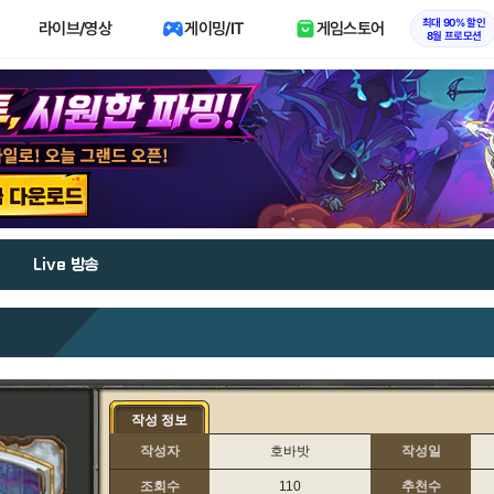
최대 90% 할인
라이브/영상
게이밍/IT
게임스토어
8월 프로모션
Live 방송
작성 정보
작성자
호바밧
작성일
조회수
110
추천수