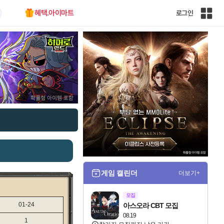
혜택.아이마트
로그인
인
벤
전
체
사
이
트
맵
게임 캘린더
더보기+
모집
01-24
아스오라 CBT 모집
08.19
1