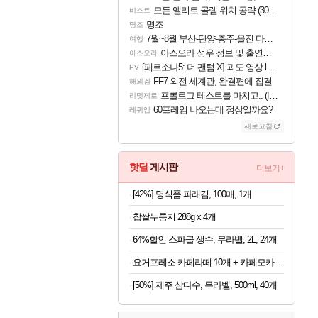
모든 엘리트 골렘 위치 공략 (30개) - 방랑 결투가
비스트
명조
명조
7월~8월 부산-단양-충주-울진 다녀왔어요~
여행
아스오라 성우 정보 및 출연작 모음
아스오라
[페르소나5: 더 팬텀 X] 괴도 영상 l 타카마키 안·댄싱 스타
PV
FF7 외전 세계관, 완결편에 집결
해외겜
프롤로그 테스트를 마치고.. (feat. 리아)
리밋제로
60프레임 나오는데 정상일까요?
레퀴엠
새로고침
핫딜
게시판
더보기+
[42%] 명식품 파래김, 100매, 1개
찹쌀누룽지 288g x 4개
64%할인 스파클 생수, 무라벨, 2L, 24개
요거프레소 카페라떼 10개 + 카페모카 10개
[50%] 제주 삼다수, 무라벨, 500ml, 40개