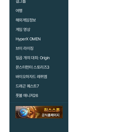
걸그룹
여행
해외게임정보
게임 영상
HyperX OMEN
브이 라이징
일곱 개의 대죄: Origin
몬스터헌터 스토리즈3
바이오하자드 레퀴엠
드래곤 퀘스트7
풋볼 매니저26