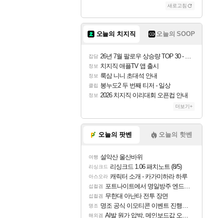
새로고침
오늘의 치지직
오늘의 SOOP
26년 7월 팔로우 상승량 TOP 30 - 월간 치지직
잡담
치지직 애플TV 앱 출시
정보
룩삼 니니 초대석 안내
정보
봉누도2 두 번째 티저 - 일상
클립
2026 치지직 이리대회 오픈컵 안내
정보
더보기+
오늘의 팟벤
오늘의 핫벤
설악산 울산바위
여행
리싱크드 1.06 패치노트 (8/5)
리싱크드
캐릭터 소개 - 카가미하라 하루
아스오라
포트나이트에서 명일방주 엔드필드 [펠리카] 판매 예정
섭컬겜
무한대 아난타 전투 장면
섭컬겜
명조 공식 이모티콘 이벤트 진행해봤습니다! 참여부터 추첨까지????
명조
AI발 원가 압박, 메인보드값 오르나
해외겜