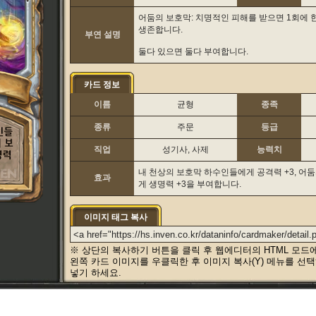
어둠의 보호막: 치명적인 피해를 받으면 1회에 
생존합니다.
부연 설명
둘다 있으면 둘다 부여합니다.
카드 정보
이름
균형
종족
종류
주문
등급
직업
성기사, 사제
능력치
내 천상의 보호막 하수인들에게 공격력 +3, 어
효과
게 생명력 +3을 부여합니다.
이미지 태그 복사
※ 상단의 복사하기 버튼을 클릭 후 웹에디터의 HTML 모드
왼쪽 카드 이미지를 우클릭한 후 이미지 복사(Y) 메뉴를 선
넣기 하세요.