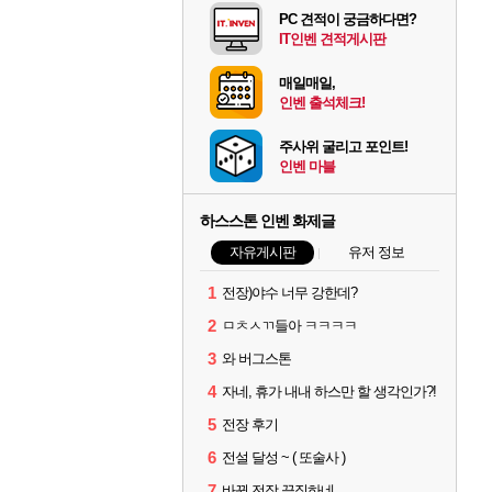
PC 견적이 궁금하다면?
IT인벤 견적게시판
매일매일,
인벤 출석체크!
주사위 굴리고 포인트!
인벤 마블
하스스톤 인벤 화제글
자유게시판
유저 정보
1
전장)야수 너무 강한데?
2
ㅁㅊㅅㄲ들아 ㅋㅋㅋㅋ
3
와 버그스톤
4
자네, 휴가 내내 하스만 할 생각인가?!
5
전장 후기
6
전설 달성 ~ ( 또술사 )
7
바뀐 전장 끔직하네..