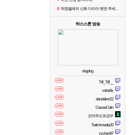
8
딱정벌레의 신화 다이아 뒷면 주세요 징징글
하스스톤 방송
dogdog
LIVE
Tiff_Tiff__
LIVE
mthd4s
LIVE
dandalion22
LIVE
CrazeeColin
LIVE
잔악무도유관우
LIVE
Twitchmedia20
LIVE
cychen97