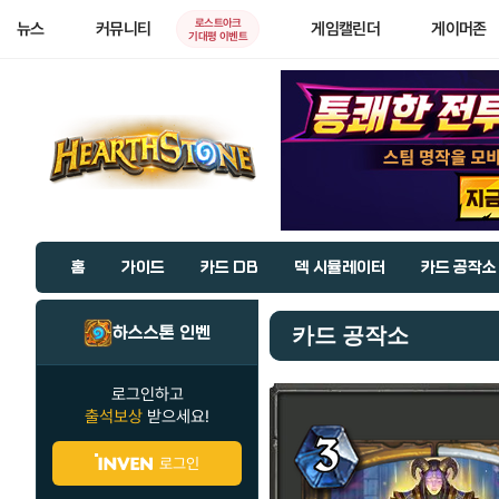
로스트아크
뉴스
커뮤니티
게임캘린더
게이머존
기대평 이벤트
홈
가이드
카드 DB
덱 시뮬레이터
카드 공작소
하스스톤 인벤
카드 공작소
로그인하고
출석보상
받으세요!
로그인