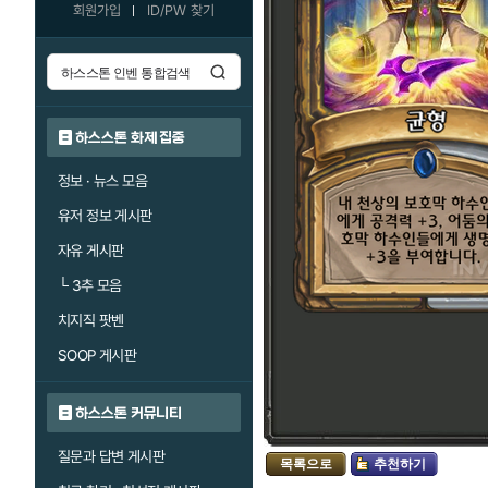
회원가입
ID/PW 찾기
하스스톤 화제 집중
정보 · 뉴스 모음
유저 정보 게시판
자유 게시판
└
3추 모음
치지직 팟벤
SOOP 게시판
하스스톤 커뮤니티
질문과 답변 게시판
목록으로
추천하기