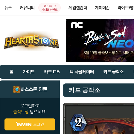
로스트아크
뉴스
커뮤니티
게임캘린더
게이머존
라이브/
기대평 이벤트
홈
가이드
카드 DB
덱 시뮬레이터
카드 공작소
하스스톤 인벤
카드 공작소
로그인하고
출석보상
받으세요!
로그인