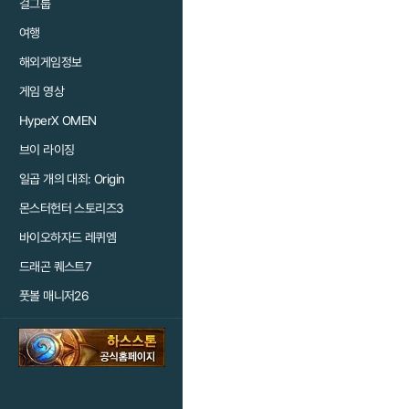
걸그룹
여행
해외게임정보
게임 영상
HyperX OMEN
브이 라이징
일곱 개의 대죄: Origin
몬스터헌터 스토리즈3
바이오하자드 레퀴엠
드래곤 퀘스트7
풋볼 매니저26