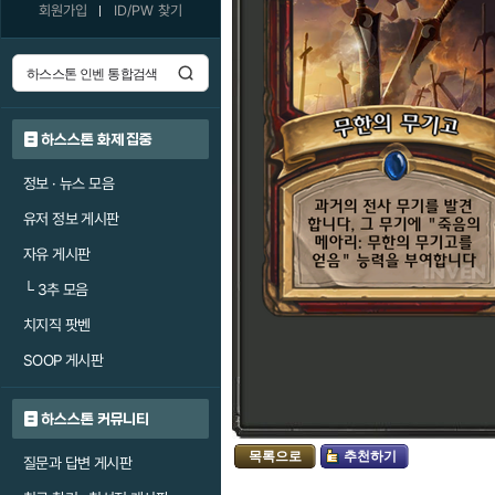
회원가입
ID/PW 찾기
하스스톤 화제 집중
정보 · 뉴스 모음
유저 정보 게시판
자유 게시판
└
3추 모음
치지직 팟벤
SOOP 게시판
하스스톤 커뮤니티
목록으로
추천하기
질문과 답변 게시판