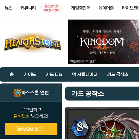
로스트아크
뉴스
커뮤니티
게임캘린더
게이머존
라이브/
기대평 이벤트
홈
가이드
카드 DB
덱 시뮬레이터
카드 공작소
하스스톤 인벤
카드 공작소
로그인하고
출석보상
받으세요!
로그인