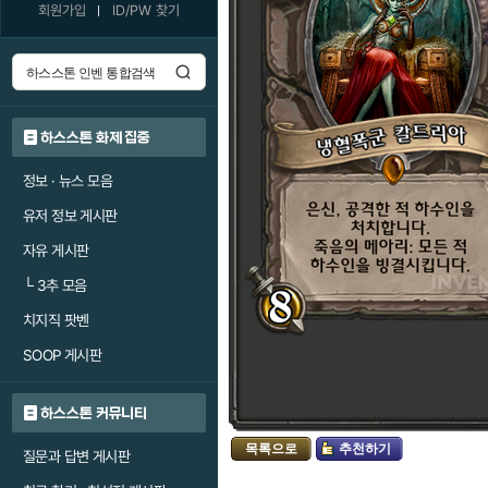
회원가입
ID/PW 찾기
하스스톤 화제 집중
정보 · 뉴스 모음
유저 정보 게시판
자유 게시판
└
3추 모음
치지직 팟벤
SOOP 게시판
하스스톤 커뮤니티
목록으로
추천하기
질문과 답변 게시판