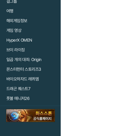
걸그룹
여행
해외게임정보
게임 영상
HyperX OMEN
브이 라이징
일곱 개의 대죄: Origin
몬스터헌터 스토리즈3
바이오하자드 레퀴엠
드래곤 퀘스트7
풋볼 매니저26