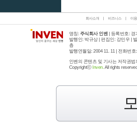
회사소개
비즈니스
이용
명칭:
주식회사 인벤
| 등록번호: 경기
발행인: 박규상 | 편집인: 강민우 |
발
층
발행연월일: 2004 11. 11 |
전화번호: 02 
인벤의 콘텐츠 및 기사는 저작권법의 
Copyrightⓒ
Inven.
All rights reserved
모