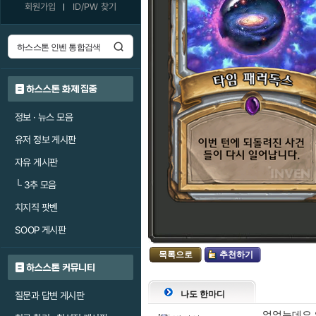
회원가입
ID/PW 찾기
하스스톤 화제 집중
정보 · 뉴스 모음
유저 정보 게시판
자유 게시판
└
3추 모음
치지직 팟벤
SOOP 게시판
목록으로
추천하기
하스스톤 커뮤니티
나도 한마디
질문과 답변 게시판
없었는데요