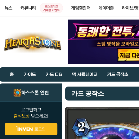
로스트아크
뉴스
커뮤니티
게임캘린더
게이머존
라이브/
기대평 이벤트
홈
가이드
카드 DB
덱 시뮬레이터
카드 공작소
하스스톤 인벤
카드 공작소
로그인하고
출석보상
받으세요!
로그인