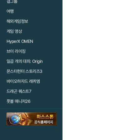
걸그룹
여행
해외게임정보
게임 영상
HyperX OMEN
브이 라이징
일곱 개의 대죄: Origin
몬스터헌터 스토리즈3
바이오하자드 레퀴엠
드래곤 퀘스트7
풋볼 매니저26