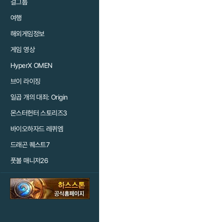
걸그룹
여행
해외게임정보
게임 영상
HyperX OMEN
브이 라이징
일곱 개의 대죄: Origin
몬스터헌터 스토리즈3
바이오하자드 레퀴엠
드래곤 퀘스트7
풋볼 매니저26