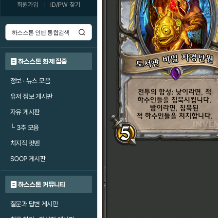
회원가입
ID/PW 찾기
하스스톤 화제 집중
정보 · 뉴스 모음
유저 정보 게시판
자유 게시판
└
3추 모음
치지직 팟벤
SOOP 게시판
하스스톤 커뮤니티
질문과 답변 게시판