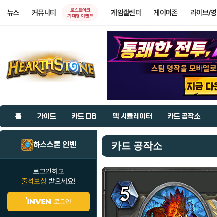
로스트아크
뉴스
커뮤니티
게임캘린더
게이머존
라이브/
기대평 이벤트
홈
가이드
카드 DB
덱 시뮬레이터
카드 공작소
하스스톤 인벤
카드 공작소
로그인하고
출석보상
받으세요!
로그인