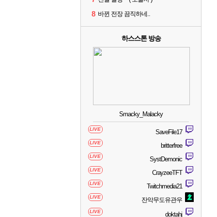
8
바뀐 전장 끔직하네..
하스스톤 방송
Smacky_Malacky
LIVE
SaveFile17
LIVE
britterfree
LIVE
SystDemonic
LIVE
CrayzeeTFT
LIVE
Twitchmedia21
LIVE
잔악무도유관우
LIVE
doktahj