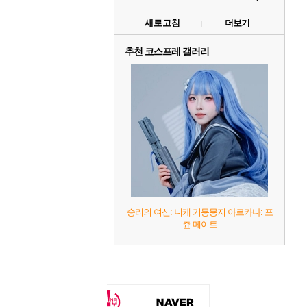
새로고침
더보기
추천 코스프레 갤러리
승리의 여신: 니케 기묭묭지 아르카나: 포
츈 메이트