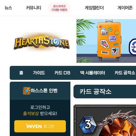
로스트아크
뉴스
커뮤니티
게임캘린더
게이머존
기대평 이벤트
홈
가이드
카드 DB
덱 시뮬레이터
카드 공작소
하스스톤 인벤
카드 공작소
로그인하고
출석보상
받으세요!
로그인