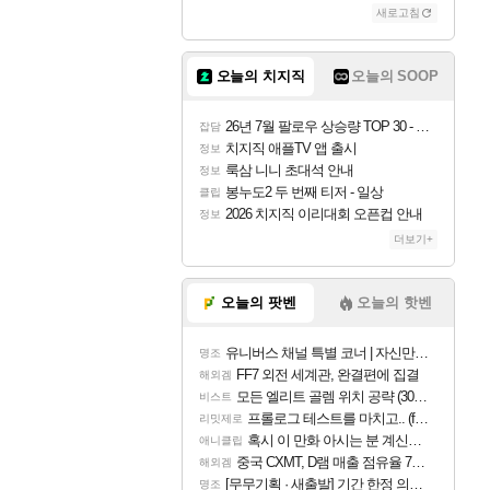
새로고침
오늘의 치지직
오늘의 SOOP
26년 7월 팔로우 상승량 TOP 30 - 월간 치지직
잡담
치지직 애플TV 앱 출시
정보
룩삼 니니 초대석 안내
정보
봉누도2 두 번째 티저 - 일상
클립
2026 치지직 이리대회 오픈컵 안내
정보
더보기+
오늘의 팟벤
오늘의 핫벤
유니버스 채널 특별 코너 | 자신만의 스타일
명조
FF7 외전 세계관, 완결편에 집결
해외겜
모든 엘리트 골렘 위치 공략 (30개) - 방랑 결투가
비스트
프롤로그 테스트를 마치고.. (feat. 리아)
리밋제로
혹시 이 만화 아시는 분 계신가요
애니클립
중국 CXMT, D램 매출 점유율 7%…글로벌 4위로 부상
해외겜
[무무기획 · 새출발] 기간 한정 의뢰 이벤트
명조