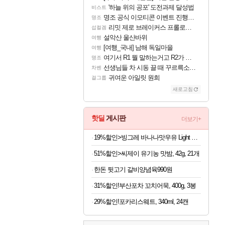
'하늘 위의 공포' 도전과제 달성법
비스트
명조 공식 이모티콘 이벤트 진행해봤습니다! 참여부터 추첨까지????
명조
리밋 제로 브레이커스 프롤로그 테스트 후기 영상 업로드
섭컬겜
설악산 울산바위
여행
[여행_국내] 남해 독일마을
여행
여기서 R1 뭘 말하는거고 R2가 뭘말하는걸까요?
명조
선생님들 차 시동 끌 때 꾸르륵소리나는데
차벤
귀여운 아일릿 원희
걸그룹
새로고침
핫딜
게시판
더보기+
19%할인>빙그레 바나나맛우유 Light 단지우유, 240ml, 24개
51%할인>씨제이 유기농 맛밤, 42g, 21개
한돈 뒷고기 갈비양념육990원
31%할인!부산포차 꼬치어묵, 400g, 3봉
29%할인!포카리스웨트, 340ml, 24캔