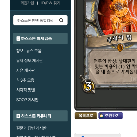
회원가입
ID/PW 찾기
하스스톤 화제 집중
정보 · 뉴스 모음
유저 정보 게시판
자유 게시판
└
3추 모음
치지직 팟벤
SOOP 게시판
목록으로
추천하기
하스스톤 커뮤니티
질문과 답변 게시판