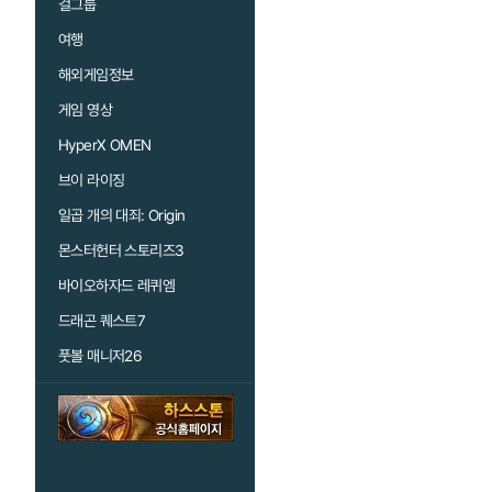
걸그룹
여행
해외게임정보
게임 영상
HyperX OMEN
브이 라이징
일곱 개의 대죄: Origin
몬스터헌터 스토리즈3
바이오하자드 레퀴엠
드래곤 퀘스트7
풋볼 매니저26