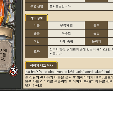
부연 설명
훔쳐오는겁니다
카드 정보
이름
무력자 핍
종족
종류
하수인
등급
직업
사제, 중립
능력치
전투의 함성: 상대편의 손에 있는 비용이 (1) 인
효과
져옵니다.
이미지 태그 복사
※ 상단의 복사하기 버튼을 클릭 후 웹에디터의 HTML 모드
왼쪽 카드 이미지를 우클릭한 후 이미지 복사(Y) 메뉴를 선
넣기 하세요.