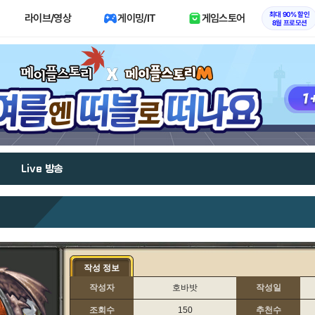
최대 90% 할인
라이브/영상
게이밍/IT
게임스토어
8월 프로모션
Live 방송
작성 정보
작성자
호바밧
작성일
조회수
150
추천수