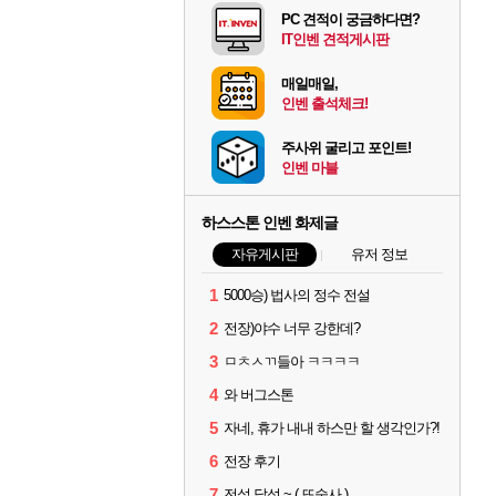
PC 견적이 궁금하다면?
IT인벤 견적게시판
매일매일,
인벤 출석체크!
주사위 굴리고 포인트!
인벤 마블
하스스톤 인벤 화제글
자유게시판
유저 정보
1
5000승) 법사의 정수 전설
2
전장)야수 너무 강한데?
3
ㅁㅊㅅㄲ들아 ㅋㅋㅋㅋ
4
와 버그스톤
5
자네, 휴가 내내 하스만 할 생각인가?!
6
전장 후기
7
전설 달성 ~ ( 또술사 )