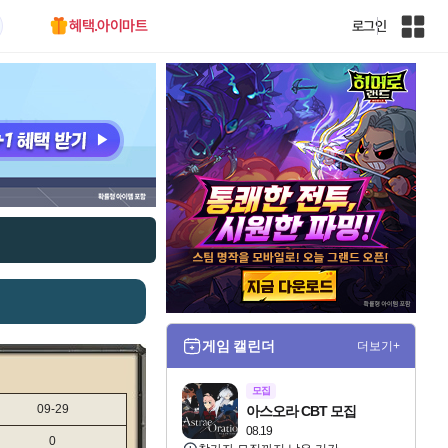
혜택.아이마트
로그인
인
벤
전
체
사
이
트
맵
게임 캘린더
더보기+
모집
09-29
아스오라 CBT 모집
08.19
0