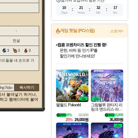
참가자 모집까지 남은 기간
10
21
32
16
Days
Hours
Min
Sec
게임 핫딜 (PC/스팀)
-
스토어+
전설
캡콤 프렌차이즈 할인 진행 중!
몬헌, 바하 등 인기 IP를
3
3
3
할인가에 만나보세요!
 카드들을 내 손으로 가
인벤게임즈 8월 특별 할인!
드래곤소드: 어웨이크닝 입점!
문명 7 특별 할인!
마블 투혼 파이팅 소울즈 정식출시!
귀무자: 검의 길 예약 판매 중!
비스트 오브 리인카네이션 정식 출시!
커세어 코브 출시 기념 할인!
더 렐릭 퍼스트 가디언 정식 출시
베데스다 40주년 기념 할인 중!
캡콤 일부 상품 상시 할인
스타워즈 은하계 레이서
로블록스 기프트 카드 공식 입점
인기 퍼블리셔 모음!
스팀으로 만나는 드래곤소드!
조선&고려 DLC 출시 예정
마블 히어로 총 출동&화려한 격투!
10% 할인과
게임프릭 신작 IP
해적'섬'을 발전시키자!
설화x하드코어 액션!
베데스다의 명작들을
몬헌 와일즈 & 드래곤즈 도그마2
인벤게임즈에서 10% 추가 적립
Robux를 가장 안전하고
최대 90% 할인가를 만나보세요!
네이버혜택과 함께 만나보세요!
50%할인&추가 적립까지!
네이버 포인트 혜택까지!
이니&베니 혜택까지!
네이버 혜택가와 함께 예약하세요!
할인&네이버혜택으로 만나보세요!
네이버페이 혜택과 만나보세요!
40주년 프로모션으로 만나보세요!
일부 에디션 상시 할인!
혜택으로 예약 판매 중
편안하게 충전하세요
복사하기
에서 붙여넣기 하거나,
택하고 웹에디터에 붙여
팰월드 Palworld
그랑블루 판타지 리
링크 엔드리스 라그
나로크 업그레이드
5%
32,000
5,000
킷 Granblue Fantasy
25%
24,000원
36,800원
Relink Endless Ragn
arok Upgrade Kit DL
C