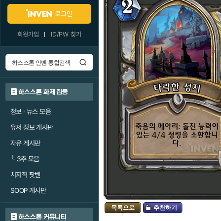
로그인
회원가입
ID/PW 찾기
하스스톤 화제 집중
정보 · 뉴스 모음
유저 정보 게시판
자유 게시판
└
3추 모음
치지직 팟벤
SOOP 게시판
목록으로
추천하기
하스스톤 커뮤니티