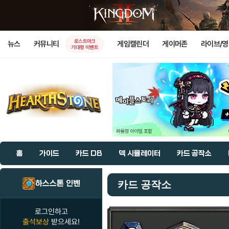
로스트아크
뉴스
커뮤니티
게임캘린더
게이머존
라이브/
기대평 이벤트
홈
가이드
카드 DB
덱 시뮬레이터
카드 공작소
하스스톤 인벤
카드 공작소
로그인하고
출석보상
받으세요!