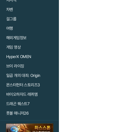
치지직
차벤
걸그룹
여행
해외게임정보
게임 영상
HyperX OMEN
브이 라이징
일곱 개의 대죄: Origin
몬스터헌터 스토리즈3
바이오하자드 레퀴엠
드래곤 퀘스트7
풋볼 매니저26