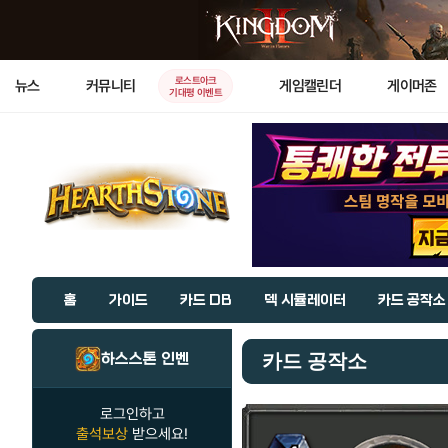
로스트아크
뉴스
커뮤니티
게임캘린더
게이머존
기대평 이벤트
홈
가이드
카드 DB
덱 시뮬레이터
카드 공작소
하스스톤 인벤
카드 공작소
로그인하고
출석보상
받으세요!