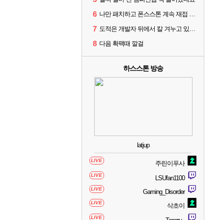
6
나만 패치하고 폰스스톤 계속 재접 버그 걸리나?
7
도적은 개발자 뒤에서 칼 겨누고 있나 왜 너프를 안 당함
8
다음 확팩때 깔걸
하스스톤 방송
latjup
LIVE
주린이푸사
LIVE
LSUfan1100
LIVE
Gaming_Disorder
LIVE
삭초이
LIVE