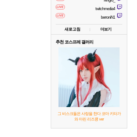
Tengru_
LIVE
twitchmedia4
LIVE
berroniN1
새로고침
더보기
추천 코스프레 갤러리
그 비스크돌은 사랑을 한다 코마 키타가
와 마린 리즈큥 ver