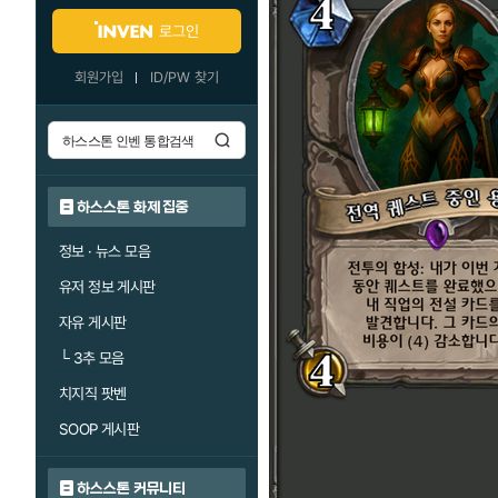
로그인
회원가입
ID/PW 찾기
하스스톤 화제 집중
정보 · 뉴스 모음
유저 정보 게시판
자유 게시판
└
3추 모음
치지직 팟벤
SOOP 게시판
하스스톤 커뮤니티