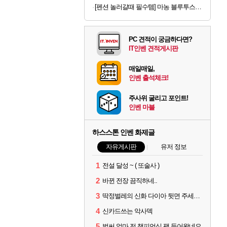
[펜션 놀러갈때 필수템] 마농 블루투스스피커 무선마이크 노래방기계 1+1
PC 견적이 궁금하다면?
IT인벤 견적게시판
매일매일,
인벤 출석체크!
주사위 굴리고 포인트!
인벤 마블
하스스톤 인벤 화제글
자유게시판
유저 정보
1
전설 달성 ~ ( 또술사 )
2
바뀐 전장 끔직하네..
3
딱정벌레의 신화 다이아 뒷면 주세요 징징글
4
신카드쓰는 악사덱
5
벌써 얼마 전 챔피언십 팩 들어왔네요