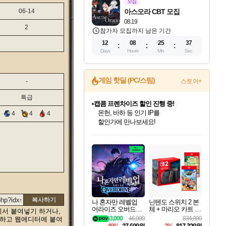
모집
06-14
아스오라 CBT 모집
08.19
2
참가자 모집까지 남은 기간
12
08
25
36
Days
Hours
Min
Sec
게임 핫딜 (PC/스팀)
-
스토어+
특급
캡콤 프렌차이즈 할인 진행 중!
몬헌, 바하 등 인기 IP를
4
4
4
할인가에 만나보세요!
인벤게임즈 8월 특별 할인!
드래곤소드: 어웨이크닝 입점!
문명 7 특별 할인!
귀무자: 검의 길 예약 판매 중!
비스트 오브 리인카네이션 정식 출시!
커세어 코브 출시 기념 할인!
더 렐릭 퍼스트 가디언 정식 출시
베데스다 40주년 기념 할인 중!
마블 투혼 파이팅 소울즈 예약 판매 중!
캡콤 일부 상품 상시 할인
스타워즈 은하계 레이서
로블록스 기프트 카드 공식 입점
인기 퍼블리셔 모음!
스팀으로 만나는 드래곤소드!
조선&고려 DLC 출시 예정
10% 할인과
게임프릭 신작 IP
해적'섬'을 발전시키자!
설화x하드코어 액션!
베데스다의 명작들을
마블 히어로 총 출동&화려한 격투!
몬헌 와일즈 & 드래곤즈 도그마2
인벤게임즈에서 10% 추가 적립
Robux를 가장 안전하고
최대 90% 할인가를 만나보세요!
네이버혜택과 함께 만나보세요!
50%할인&추가 적립까지!
이니&베니 혜택까지!
네이버 혜택가와 함께 예약하세요!
할인&네이버혜택으로 만나보세요!
네이버페이 혜택과 만나보세요!
40주년 프로모션으로 만나보세요!
네이버 포인트 혜택까지!
일부 에디션 상시 할인!
혜택으로 예약 판매 중
편안하게 충전하세요
복사하기
나 혼자만 레벨업
닌텐도 스위치 2 본
어라이즈 오버드라
체 + 마리오 카트 월
에서 붙여넣기 하거나,
이브 Solo Leveling A
드 + 포켓몬 포코피
3,000
46,000
834,000
택하고 웹에디터에 붙여
rise
아 번들