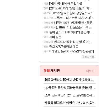
[여행_국내] 남해 독일마을
여행
[일러스트] 자매 앨범 | 장난기 가득한 오후의 공원 (리메이크판)
명조
60프레임 나오는데 정상일까요?
레퀴엠
프롤로그 테스트를 마치고.. (feat. 리아)
리밋제로
캐릭터 소개 - 카가미하라 하루
아스오라
4컷 만화 | 야간 보초는 너무 힘들어
아주프로
실버 팰리스 CBT 화제의 순간·후기 모음
실팰
뉴비 질문
명조
아스오라 성우 정보 및 출연작 모음
아스오라
명조 X ??? 콜라보 예고
명조
레벨업 능력치와 스킬의 상관관계
비스트
새로고침
핫딜
게시판
더보기+
16%할인!삼성 50인치 UHD 4K 1등급 비즈니스TV LH50BEFHLGFXKR 스탠드형
[쌀통 안써본사람 입문용으로 좋음] 진공 밀폐 쌀통 10kg
[집에 전자레인지 있으면 필수템] 전자레인지 스팀 청소인형 x 2개
재물을 끌고오는 쌍비휴 반지, 실버, 2개