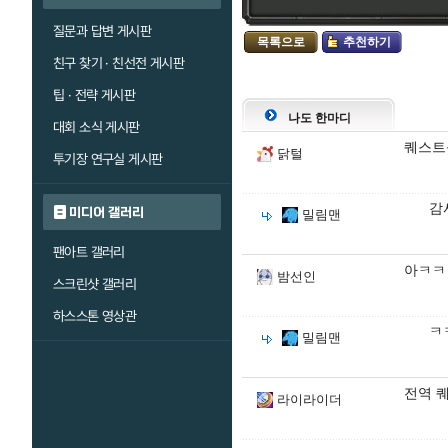
질문과 답변 게시판
목록으로
추천하기
친구 찾기 · 친선전 게시판
팁 · 전략 게시판
나도 한마디
대회 소식 게시판
퀘스트
닭털
투기장 연구실 게시판
감
미디어 갤러리
밀림맨
팬아트 갤러리
아ㅋㅋ
밤선인
스크린샷 갤러리
하스스톤 영상관
ㅋ
밀림맨
전역 
라이라이더