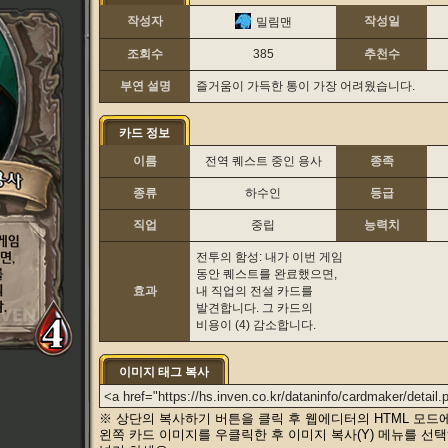
작성자
작성일
밀림맨
조회수
385
추천수
부연 설명
즐거움이 가득한 통이 가장 어려웠습니다.
카드 정보
이름
전역 퀘스트 중인 용사
종족
종류
하수인
등급
직업
중립
능력치
전투의 함성: 내가 이번 게임
동안 퀘스트를 완료했으면,
효과
내 직업의 전설 카드를
발견합니다. 그 카드의
비용이 (4) 감소합니다.
이미지 태그 복사
※ 상단의 복사하기 버튼을 클릭 후 웹에디터의 HTML 모드
왼쪽 카드 이미지를 우클릭한 후 이미지 복사(Y) 메뉴를 선