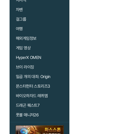
치지직
차벤
걸그룹
여행
해외게임정보
게임 영상
HyperX OMEN
브이 라이징
일곱 개의 대죄: Origin
몬스터헌터 스토리즈3
바이오하자드 레퀴엠
드래곤 퀘스트7
풋볼 매니저26