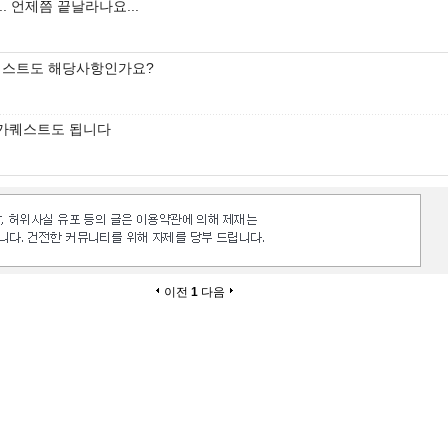
.. 언제쯤 끝날라나요...
퀘스트도 해당사항인가요?
가퀘스트도 됩니다
이전
1
다음