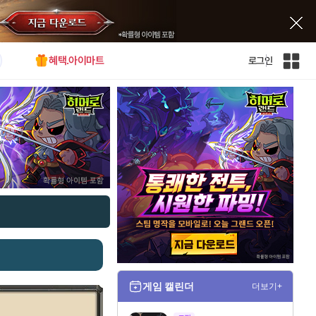
혜택.아이마트
로그인
인
벤
전
체
사
이
트
맵
게임 캘린더
더보기+