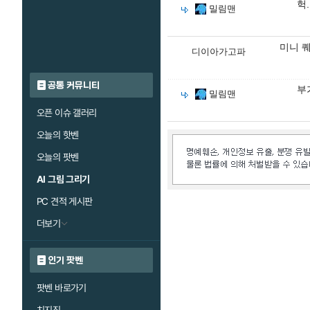
헉.
밀림맨
미니 
디이아가고파
공통 커뮤니티
부
밀림맨
오픈 이슈 갤러리
오늘의 핫벤
오늘의 팟벤
AI 그림 그리기
PC 견적 게시판
더보기
인기 팟벤
팟벤 바로가기