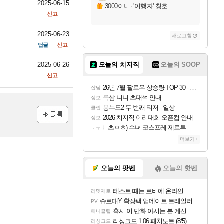
2025-06-15
3000이니
·
'여행자' 칭호
신고
2025-06-23
새로고침
답글
신고
2025-06-26
오늘의 치지직
오늘의 SOOP
신고
26년 7월 팔로우 상승량 TOP 30 - 월간 치지직
잡담
룩삼 니니 초대석 안내
정보
봉누도2 두 번째 티저 - 일상
클립
2026 치지직 이리대회 오픈컵 안내
정보
등록
초ㅇㅎ) 수녀 코스프레 제로투
ㅗㅜㅑ
더보기+
오늘의 팟벤
오늘의 핫벤
테스트 때는 로비에 온라인 기능이 있는데
리밋제로
슈로대Y 확장팩 업데이트 트레일러
PV
혹시 이 만화 아시는 분 계신가요
애니클립
리싱크드 1.06 패치노트 (8/5)
리싱크드