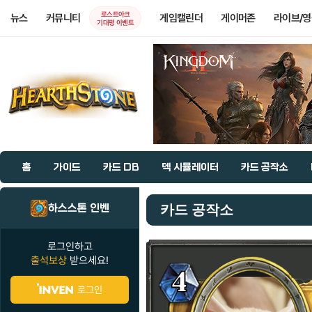
로스트아크
뉴스
커뮤니티
게임캘린더
게이머존
라이브/
기대평 이벤트
홈
가이드
카드 DB
덱 시뮬레이터
카드 공작소
하스스톤 인벤
카드 공작소
로그인하고
출석보상
받으세요!
로그인