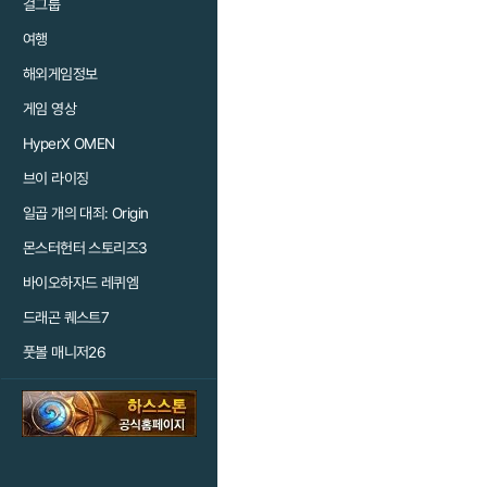
걸그룹
여행
해외게임정보
게임 영상
HyperX OMEN
브이 라이징
일곱 개의 대죄: Origin
몬스터헌터 스토리즈3
바이오하자드 레퀴엠
드래곤 퀘스트7
풋볼 매니저26