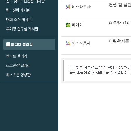
친구 찾기 · 친선전 게시판
컨셉 잘 살린
테스타롯사
팁 · 전략 게시판
대회 소식 게시판
여우랑 +1이
파이아
투기장 연구실 게시판
어린왕자를 
테스타롯사
미디어 갤러리
팬아트 갤러리
스크린샷 갤러리
하스스톤 영상관