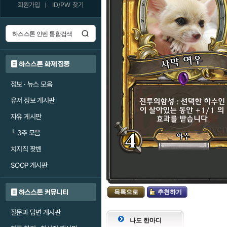
회원가입
ID/PW 찾기
하스스톤 화제 집중
정보 · 뉴스 모음
유저 정보 게시판
자유 게시판
└
3추 모음
치지직 팟벤
SOOP 게시판
하스스톤 커뮤니티
목록으로
추천하기
질문과 답변 게시판
나도 한마디