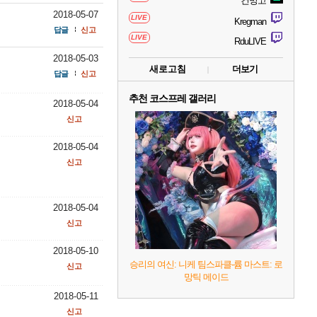
건망고
2018-05-07
LIVE
Kregman
답글
신고
LIVE
RduLIVE
2018-05-03
새로고침
더보기
답글
신고
추천 코스프레 갤러리
2018-05-04
신고
2018-05-04
신고
2018-05-04
신고
2018-05-10
승리의 여신: 니케 팀스파클-륨 마스트: 로
신고
망틱 메이드
2018-05-11
신고