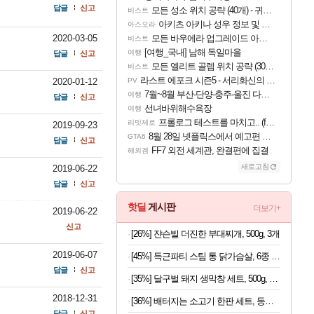
답글
신고
모든 성소 위치 공략 (40개) - 귀환한 영혼 도전과제
비스트
아키츠 아키나 성우 정보 및 주요 필모
아스오라
2020-03-05
모든 바우에라 업그레이드 아이템 획득 위치 공략 (89개)
비스트
[여행_국내] 남해 독일마을
여행
답글
신고
모든 엘리트 골렘 위치 공략 (30개) - 방랑 결투가
비스트
라스트 에포크 시즌5 - 서리화신의 분노 티저
2020-01-12
PV
7월~8월 부산-단양-충주-울진 다녀왔어요~
여행
답글
신고
선녀바위해수욕장
여행
프롤로그 테스트를 마치고.. (feat. 리아)
리밋제로
2019-09-23
8월 28일 넷플릭스에서 예고편 공개 예정
GTA6
답글
신고
FF7 외전 세계관, 완결편에 집결
해외겜
새로고침
2019-06-22
답글
신고
핫딜
게시판
더보기+
2019-06-22
신고
[26%] 쟌슨빌 더진한 부대찌개, 500g, 3개
2019-06-07
[45%] 득근파티 스팀 통 닭가슴살, 6종 혼합, 100g, 30팩
답글
신고
[35%] 달구벌 돼지 생막창 세트, 500g, 2봉
2018-12-31
[36%] 배터지는 소고기 한판 세트, 등심살 300g + 살치살 200g + 부채살 200g + 갈비살 200g + 우삼겹 300g, 1.2kg, 1세트
답글
신고