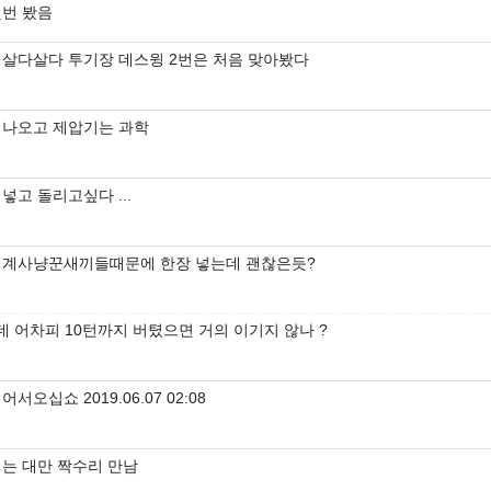
몇번 봤음
발 살다살다 투기장 데스윙 2번은 처음 맞아봤다
 나오고 제압기는 과학
넣고 돌리고싶다 ...
기계사냥꾼새끼들때문에 한장 넣는데 괜찮은듯?
데 어차피 10턴까지 버텼으면 거의 이기지 않나 ?
어서오십쇼 2019.06.07 02:08
넣는 대만 짝수리 만남