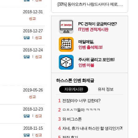
[33%] 동아오츠카 나랑드사이다 제로, 오리지널, 345ml, 24개
2018-12-31
신고
PC 견적이 궁금하다면?
IT인벤 견적게시판
2018-12-27
답글
신고
매일매일,
인벤 출석체크!
2018-12-24
답글
신고
주사위 굴리고 포인트!
인벤 마블
하스스톤 인벤 화제글
자유게시판
유저 정보
2019-05-26
신고
1
전장)야수 너무 강한데?
2018-12-23
2
ㅁㅊㅅㄲ들아 ㅋㅋㅋㅋ
답글
신고
3
와 버그스톤
4
2018-11-15
자네, 휴가 내내 하스만 할 생각인가?!
답글
신고
5
전장 후기