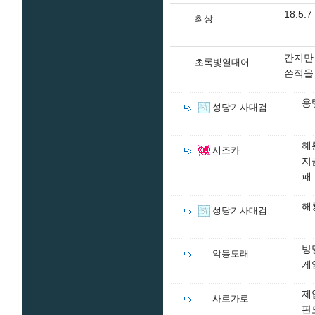
18.5.
최상
간지만
초록빛열대어
쓴적을
용
성당기사대검
해
시즈카
지
패
해
성당기사대검
방
악몽도래
게
제
사로가로
판