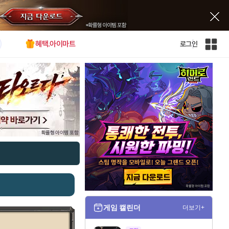
혜택.아이마트
로그인
인
벤
전
체
사
이
트
맵
게임 캘린더
더보기+