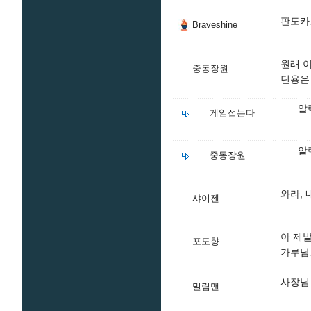
판도카
Braveshine
원래 
중동장원
던용은
알
게임접는다
알
중동장원
와라, 
샤이젠
아 제
포도향
가루남
사장님 
밀림맨