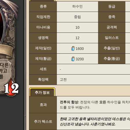
종류
하수인
등급
직업제한
중립
종족
마나비용
공격력
10
생명력
일러스트
12
제작(일반)
추출(일반)
1600
제작(황금)
추출(황금)
3200
세트
-
확장팩
고전
추가 정보
전투의 함성:
전장의 다른
모든
하수인을 처치하
효과
드를 모두 버립니다.
한때 고귀한 용족 넬타리온이었던 데스윙은 
추가 텍스트
산산조각 냈습니다. 사춘기였나봐요.