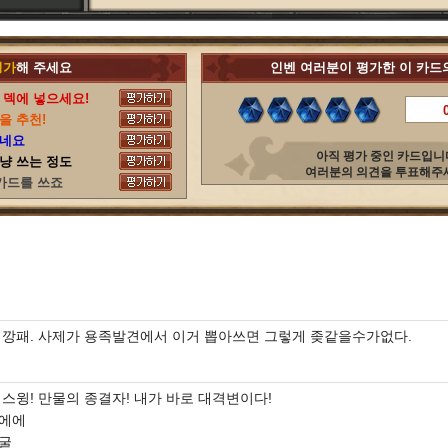
평가
해 주세요
인벤 여러분이 평가한 이 카드
 덱에 넣으세요!
을 추천!
되네요
아직 평가 중인 카드입니
저냥 쓰는 정도
여러분의 의견을 투표해주
 카드를 쓰죠
 깡패. 사제가 용족발견에서 이거 뽑아쓰면 그렇게 좆같을수가없다.
스윙! 만물의 종결자! 내가 바로 대격변이다!
에에
굴