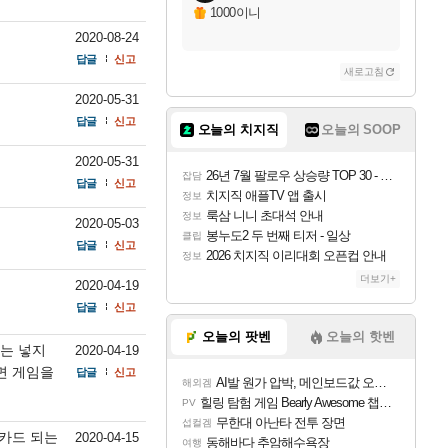
1000이니
2020-08-24
답글
신고
새로고침
2020-05-31
답글
신고
오늘의 치지직
오늘의 SOOP
2020-05-31
26년 7월 팔로우 상승량 TOP 30 - 월간 치지직
잡담
답글
신고
치지직 애플TV 앱 출시
정보
룩삼 니니 초대석 안내
정보
2020-05-03
봉누도2 두 번째 티저 - 일상
클립
답글
신고
2026 치지직 이리대회 오픈컵 안내
정보
더보기+
2020-04-19
답글
신고
오늘의 팟벤
오늘의 핫벤
고는 넣지
2020-04-19
면 게임을
답글
신고
AI발 원가 압박, 메인보드값 오르나
해외겜
힐링 탐험 게임 Bearly Awesome 챕터 1 트레일러
PV
무한대 아난타 전투 장면
섭컬겜
카드 되는
2020-04-15
동해바다 추암해수욕장
여행