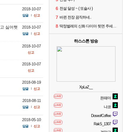
6
전설 달성 ~ ( 또술사 )
2018-10-07
답글
신고
7
바뀐 전장 끔직하네..
8
딱정벌레의 신화 다이아 뒷면 주세요 징징글
스고 싫어햇
2018-10-07
답글
신고
하스스톤 방송
2018-10-07
신고
2018-10-07
신고
2018-08-19
XpLaZ__
답글
신고
LIVE
돈때마
2018-08-11
LIVE
냐코
답글
신고
LIVE
DoseofCoffee
2018-05-10
LIVE
RakS_1307
답글
신고
LIVE