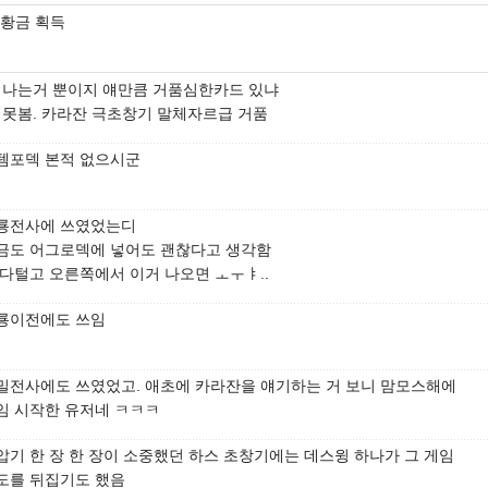
7 황금 획득
 나는거 뿐이지 얘만큼 거품심한카드 있냐
 못봄. 카라잔 극초창기 말체자르급 거품
템포덱 본적 없으시군
룡전사에 쓰였었는디
금도 어그로덱에 넣어도 괜찮다고 생각함
 다털고 오른쪽에서 이거 나오면 ㅗㅜㅑ..
룡이전에도 쓰임
밀전사에도 쓰였었고. 애초에 카라잔을 얘기하는 거 보니 맘모스해에
임 시작한 유저네 ㅋㅋㅋ
압기 한 장 한 장이 소중했던 하스 초창기에는 데스윙 하나가 그 게임
도를 뒤집기도 했음