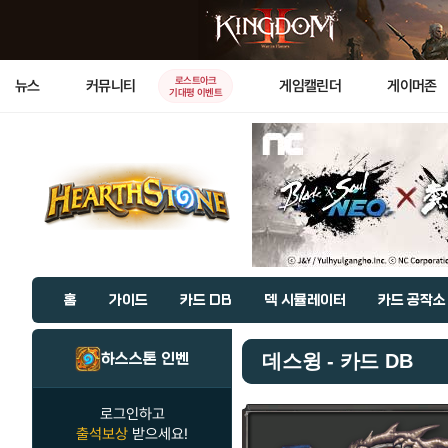
로스트아크
뉴스
커뮤니티
게임캘린더
게이머존
기대평 이벤트
홈
가이드
카드 DB
덱 시뮬레이터
카드 공작소
하스스톤 인벤
데스윙 - 카드 DB
로그인하고
출석보상
받으세요!