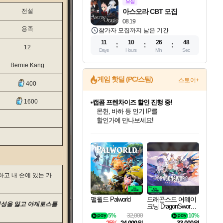
모집
전설
아스오라 CBT 모집
08.19
용족
참가자 모집까지 남은 기간
11
10
26
47
12
Days
Hours
Min
Sec
Bernie Kang
게임 핫딜 (PC/스팀)
스토어+
400
1600
캡콤 프렌차이즈 할인 진행 중!
몬헌, 바하 등 인기 IP를
할인가에 만나보세요!
인벤게임즈 8월 특별 할인!
드래곤소드: 어웨이크닝 입점!
문명 7 특별 할인!
마블 투혼 파이팅 소울즈 정식출시!
귀무자: 검의 길 예약 판매 중!
비스트 오브 리인카네이션 정식 출시!
커세어 코브 출시 기념 할인!
더 렐릭 퍼스트 가디언 정식 출시
베데스다 40주년 기념 할인 중!
캡콤 일부 상품 상시 할인
스타워즈 은하계 레이서
로블록스 기프트 카드 공식 입점
인기 퍼블리셔 모음!
스팀으로 만나는 드래곤소드!
조선&고려 DLC 출시 예정
마블 히어로 총 출동&화려한 격투!
10% 할인과
게임프릭 신작 IP
해적'섬'을 발전시키자!
설화x하드코어 액션!
베데스다의 명작들을
몬헌 와일즈 & 드래곤즈 도그마2
인벤게임즈에서 10% 추가 적립
Robux를 가장 안전하고
최대 90% 할인가를 만나보세요!
네이버혜택과 함께 만나보세요!
50%할인&추가 적립까지!
네이버 포인트 혜택까지!
이니&베니 혜택까지!
네이버 혜택가와 함께 예약하세요!
할인&네이버혜택으로 만나보세요!
네이버페이 혜택과 만나보세요!
40주년 프로모션으로 만나보세요!
일부 에디션 상시 할인!
혜택으로 예약 판매 중
편안하게 충전하세요
고 내 손에 있는 카
팰월드 Palworld
드래곤소드 어웨이
이성을 잃고 아제로스를
크닝 DragonSword A
wakening
5%
32,000
10%