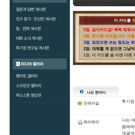
질문과 답변 게시판
친구 찾기 · 친선전 게시판
이 카드를
팁 · 전략 게시판
5점. 금지카드급! 꽉꽉 채워서
4점. 준수한 카드입니다. 사용
대회 소식 게시판
3점. 있었으면 쓰는 정도는 
투기장 연구실 게시판
2점. 대체할 게 없으면 그냥
1점. 이 카드를 쓸 바엔 다른
미디어 갤러리
팬아트 갤러리
스크린샷 갤러리
나도 한마디
하스스톤 영상관
투기장
진에어갈
나는 데
뭐라뭐라
음메에
개굴개