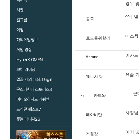
치지직
경우 
차벤
^^ㅣ
콩극
걸그룹
여행
데스윙
호드를위할까
해외게임정보
게임 영상
이카드 
Arirang
HyperX OMEN
브이 라이징
요즘 
웨보시73
일곱 개의 대죄: Origin
몬스터헌터 스토리즈3
근
카드와
바이오하자드 레퀴엠
드래곤 퀘스트7
사장님 
레아비탄
풋볼 매니저26
이거 
저훨강