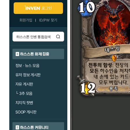
로그인
회원가입
ID/PW 찾기
하스스톤 화제 집중
정보 · 뉴스 모음
유저 정보 게시판
자유 게시판
└
3추 모음
치지직 팟벤
SOOP 게시판
하스스톤 커뮤니티