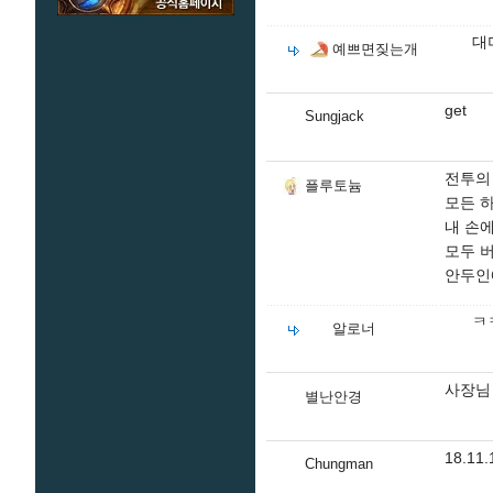
대
예쁘면짖는개
get
Sungjack
전투의
플루토늄
모든 
내 손
모두 
안두인
ㅋ
알로너
사장님
별난안경
18.11
Chungman