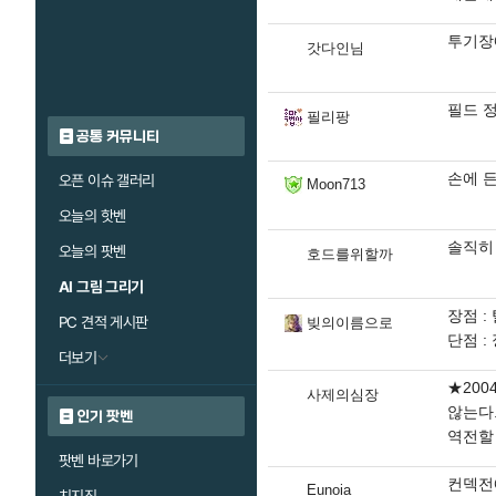
투기장
갓다인님
필드 정
필리팡
공통 커뮤니티
손에 
오픈 이슈 갤러리
Moon713
오늘의 핫벤
솔직히
오늘의 팟벤
호드를위할까
AI 그림 그리기
장점 :
PC 견적 게시판
빚의이름으로
단점 :
더보기
★200
사제의심장
않는다
인기 팟벤
역전할 
팟벤 바로가기
컨덱전
Eunoia