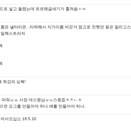
드로 넣고 돌렸는데 토르왜글새기가 훔쳐씀ㅅㅂ
이름은 넬타리온...타락해서 지가이름 바꾼거 참고로 친햇던 용은 말리고
 일렉스트라자
렉
렉
내 최강의 심복!
발 떠줘ㅠㅠ 사장 데스윙님ㅠㅠ스윙칪ㅎㅈㄴㅎ
으면 요그를 만들어야 하나 얘를 만들어야 하나..
어서오십쇼 18.5.10