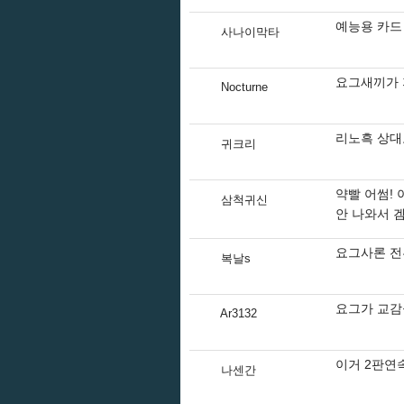
예능용 카드
사나이막타
요그새끼가 
Nocturne
리노흑 상대
귀크리
약빨 어썸!
삼척귀신
안 나와서 
요그사론 전
복날s
요그가 교감
Ar3132
이거 2판연
나센간