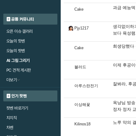
과금 예능덱
Cake
공통 커뮤니티
생각없이하기
Pjy1217
오픈 이슈 갤러리
보다 육성
오늘의 핫벤
희생당했다
Cake
오늘의 팟벤
AI 그림 그리기
이제 후공이
블러드
PC 견적 게시판
더보기
잘봐라, 후공 1
아루스란전기
인기 팟벤
옥냥님 방송
이상해꽃
팟벤 바로가기
정자 정자 교
치지직
노루 약의 결
Kilinos18
차벤