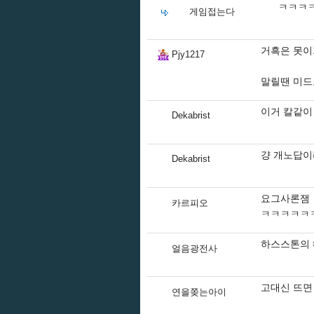
ㅋㅋㅋ
게임접는다
거흑은 못이기네
Pjy1217
말릴땐 미드도
이거 칼같이
Dekabrist
걍 개노답이
Dekabrist
요그사론잼
카르피오
ㅋㅋㅋㅋㅋ
하스스톤의 
얼음광전사
고대신 뜨면 
연을쫒는아이