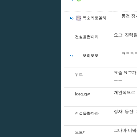
동전 정
목소리로일하
요그: 진력질주 
전설을뽑아라
ㅋㅋㅋ
오리모모
요즘 요그가
위트
ㅡㅡ
개인적으로 
Igequgw
정자! 동전! 
전설을뽑아라
그나마 너덕
오토미