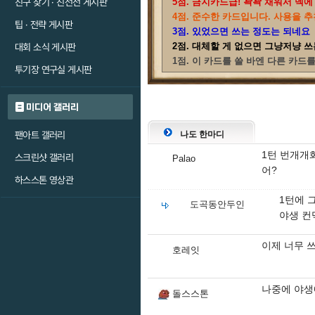
친구 찾기 · 친선전 게시판
5점. 금지카드급! 꽉꽉 채워서 덱에
4점. 준수한 카드입니다. 사용을 추
팁 · 전략 게시판
3점. 있었으면 쓰는 정도는 되네요
2점. 대체할 게 없으면 그냥저냥 쓰
대회 소식 게시판
1점. 이 카드를 쓸 바엔 다른 카드
투기장 연구실 게시판
미디어 갤러리
팬아트 갤러리
나도 한마디
1턴 번개개
스크린샷 갤러리
Palao
어?
하스스톤 영상관
1턴에 
도곡동안두인
야생 컨
이제 너무 
호레잇
나중에 야생
돌스스톤