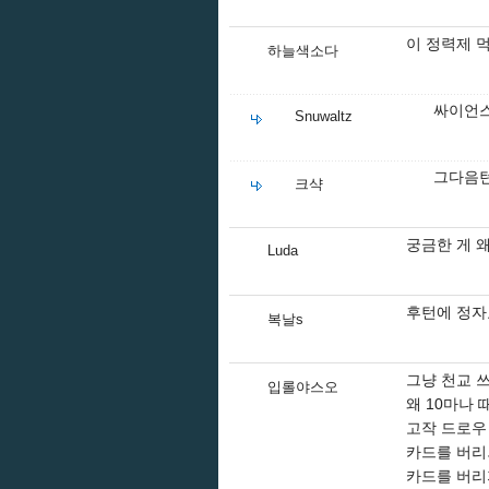
이 정력제 
하늘색소다
싸이언
Snuwaltz
그다음턴
크샥
궁금한 게 
Luda
후턴에 정
복날s
그냥 천교 
입롤야스오
왜 10마나 
고작 드로우
카드를 버리
카드를 버리