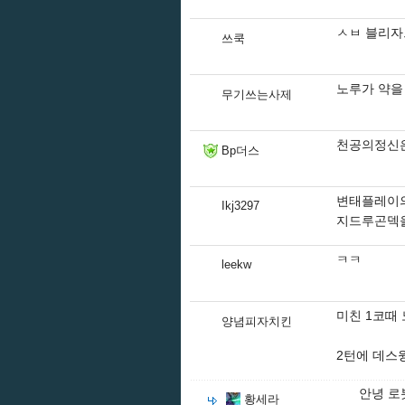
ㅅㅂ 블리
쓰쿡
노루가 약을
무기쓰는사제
천공의정신은
Bp더스
변태플레이
Ikj3297
지드루곤덱을
ㅋㅋ
leekw
미친 1코때
양념피자치킨
2턴에 데스
안녕 로
황세라