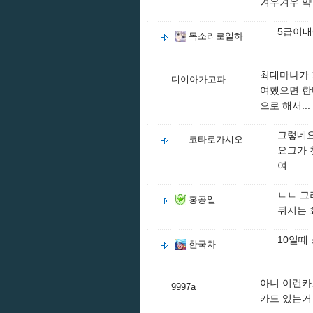
겨우겨우 약 
5급이내
목소리로일하
최대마나가 
디이아가고파
여했으면 한
으로 해서...
그렇네요
코타로가시오
요그가 
여
ㄴㄴ 그
홍공일
뒤지는 
10일때
한국차
아니 이런카
9997a
카드 있는거