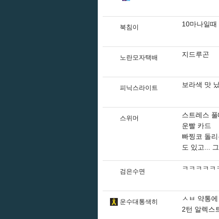
10마나일때
북침이
지드루곤
노란모자택배
보라색 맛 났
피닉스라이트
스트레스 풀
스위머
운빨 카드
빠찡코 돌리
도 있고...
ㅋㅋㅋㅋㅋ
검은수면
ㅅㅂ 약통에
운수대통색히
2턴 알렉스