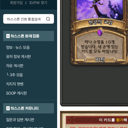
회원가입
ID/PW 찾기
하스스톤 화제 집중
정보 · 뉴스 모음
유저 정보 게시판
자유 게시판
└
3추 모음
치지직 팟벤
SOOP 게시판
하스스톤 커뮤니티
질문과 답변 게시판
이 카드를
평가
해