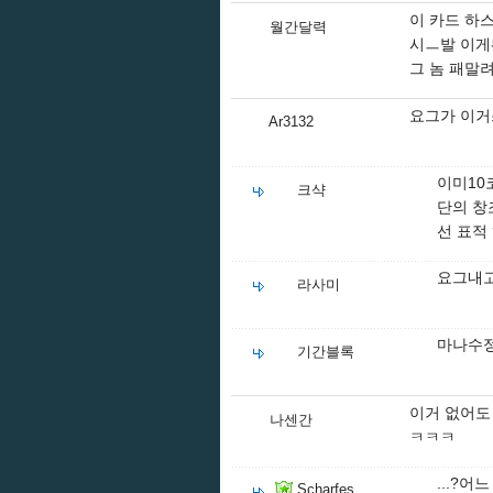
이 카드 하
월간달력
시ㅡ발 이게
그 놈 패말
요그가 이거
Ar3132
이미10
크샥
단의 창
선 표적
요그내고
라사미
마나수정
기간블록
이거 없어도
나센간
ㅋㅋㅋ
...?어
Scharfes