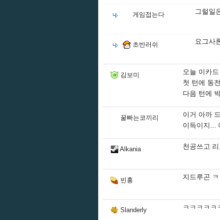
그럴일은
게임접는다
요그사론
초반러쉬
오늘 이카드
김보미
첫 턴에 동전
다음 턴에 
이거 아까 드
꿀빠는코끼리
이득이지... 
천공쓰고 리
Alkania
지드루곤 
빈홍
ㅋㅋㅋㅋㅋㅋ
Slanderly