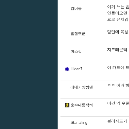
이거 쓰는 
김버둥
안들어오면 
으로 유지임
탐턴에 육성
흠잘햇군
지드래곤덱
미소갓
이 카드에 
Illidan7
ㅋㅋ 이거 
레네기짱짱맨
이건 약 수
운수대통색히
블리자드가 
Starfalling