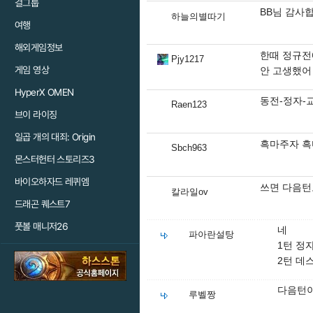
걸그룹
BB님 감사
하늘의별따기
여행
해외게임정보
한때 정규전
Pjy1217
게임 영상
안 고생했어
HyperX OMEN
동전-정자-
Raen123
브이 라이징
일곱 개의 대죄: Origin
흑마주자 흑
Sbch963
몬스터헌터 스토리즈3
바이오하자드 레퀴엠
쓰면 다음턴
칼라일ov
드래곤 퀘스트7
풋볼 매니저26
네
파아란설탕
1턴 정
2턴 데
다음턴이
루벨짱