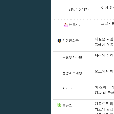
이게 뭔
강냉이성애자
요그사론
눈물사마
사실은 교감
인민공화국
들에게 엿을
세상에 이런
우린부자가될
요그에서 
성광계토대왕
하 진짜 이
차도스
진짜 패 긁
천공드루 많
홍공일
최고의 단점