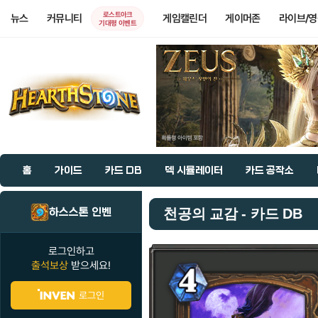
로스트아크
뉴스
커뮤니티
게임캘린더
게이머존
라이브/
기대평 이벤트
홈
가이드
카드 DB
덱 시뮬레이터
카드 공작소
하스스톤 인벤
천공의 교감 - 카드 DB
로그인하고
출석보상
받으세요!
로그인