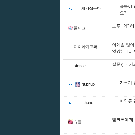
승률이 
게임접는다
요?
노루 "약" 해요
꿀피그
이게좀 많이
디이아가고파
않았는데...
질문)) 내
stonee
가루가 
Nubnub
마약류 
Ichune
말코록에게 
슈플