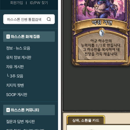
회원가입
ID/PW 찾기
하스스톤 화제 집중
정보 · 뉴스 모음
유저 정보 게시판
자유 게시판
└
3추 모음
치지직 팟벤
SOOP 게시판
하스스톤 커뮤니티
상위, 소환물 카드
질문과 답변 게시판