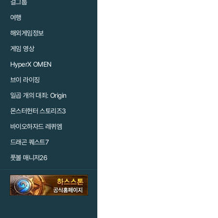
걸그룹
여행
해외게임정보
게임 영상
HyperX OMEN
브이 라이징
일곱 개의 대죄: Origin
몬스터헌터 스토리즈3
바이오하자드 레퀴엠
드래곤 퀘스트7
풋볼 매니저26