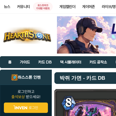
로스트아크
뉴스
커뮤니티
게임캘린더
게이머존
라이브/
기대평 이벤트
홈
가이드
카드 DB
덱 시뮬레이터
카드 공작소
하스스톤 인벤
박쥐 가면 - 카드 DB
로그인하고
출석보상
받으세요!
로그인