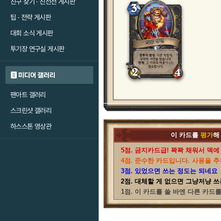
친구 찾기 · 친선전 게시판
팁 · 전략 게시판
대회 소식 게시판
투기장 연구실 게시판
미디어 갤러리
팬아트 갤러리
스크린샷 갤러리
하스스톤 영상관
이 카드를
평가
해
5점. 금지카드급! 꽉꽉 채워서 덱에
4점. 준수한 카드입니다. 사용을 추
3점. 있었으면 쓰는 정도는 되네요
2점. 대체할 게 없으면 그냥저냥 쓰
1점. 이 카드를 쓸 바엔 다른 카드